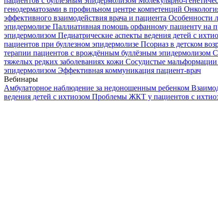
пациентов с буллезным эпидермолизом
Молекулярно-генетичес
генодерматозами в профильном центре компетенций
Онкологи
эффективного взаимодействия врача и пациента
Особенности л
эпидермолизе
Паллиативная помощь орфанному пациенту на п
эпидермолизом
Педиатрические аспекты ведения детей с ихти
пациентов при буллезном эпидермолизе
Псориаз в детском воз
терапии пациентов с врождённым буллёзным эпидермолизом
С
тяжелых редких заболеваниях кожи
Сосудистые мальформации 
эпидермолизом
Эффективная коммуникация пациент-врач
Вебинары
Амбулаторное наблюдение за недоношенным ребенком
Взаимод
ведения детей с ихтиозом
Проблемы ЖКТ у пациентов с ихти