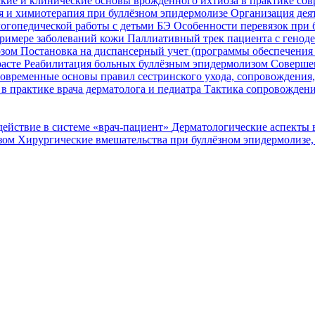
кие и клинические основы врожденного ихтиоза в практике со
я и химиотерапия при буллёзном эпидермолизе
Организация деят
огопедической работы с детьми БЭ
Особенности перевязок при 
римере заболеваний кожи
Паллиативный трек пациента с генод
озом
Постановка на диспансерный учет (программы обеспечени
расте
Реабилитация больных буллёзным эпидермолизом
Совершен
овременные основы правил сестринского ухода, сопровождения
в практике врача дерматолога и педиатра
Тактика сопровождени
ействие в системе «врач-пациент»
Дерматологические аспекты 
озом
Хирургические вмешательства при буллёзном эпидермолизе,