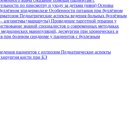
временного врача
Оказание помощи пациентам с
ельности по присмотру и уходу за детьми (няня)
Основы
буллёзном эпидермолизе
Особенности питания при буллёзном
ерматозом
Педиатрические аспекты ведения больных буллёзным
я – алгоритмы+маршруты)
Проведение таргетной терапии у
ствование знаний специалистов о современных методиках
, медицинских манипуляций, десмургии при хронических и
я при болевом синдроме у пациентов с буллезным
ведения пациентов с ихтиозом
Педиатрические аспекты
 хирургия кисти при БЭ