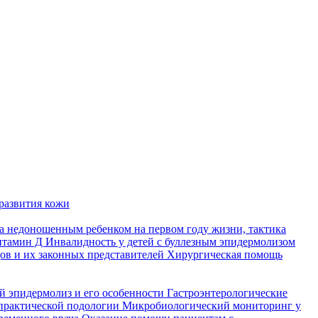
развития кожи
а недоношенным ребенком на первом году жизни, тактика
итамин Д
Инвалидность у детей с буллезным эпидермолизом
ов и их законных представителей
Хирургическая помощь
й эпидермолиз и его особенности
Гастроэнтерологические
практической подологии
Микробиологический мониторинг у