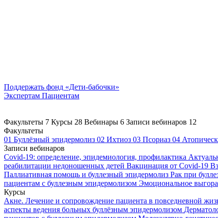
Поддержать
фонд «Дети-бабочки»
Экспертам
Пациентам
Факультеты
7
Курсы
28
Вебинары
6
Записи вебинаров
12
Факультеты
01
Буллёзный эпидермолиз
02
Ихтиоз
03
Псориаз
04
Атопическ
Записи вебинаров
Covid-19: определение, эпидемиология, профилактика
Актуаль
реабилитации недоношенных детей
Вакцинация от Covid-19
Вз
Паллиативная помощь и буллезный эпидермолиз
Рак при булл
пациентам с буллезным эпидермолизом
Эмоциональное выгоран
Курсы
Акне. Лечение и сопровождение пациента в повседневной жи
аспекты ведения больных буллёзным эпидермолизом
Дерматоло