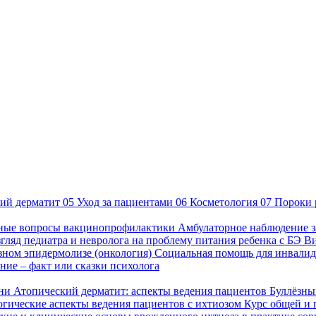
ий дерматит
05
Уход за пациентами
06
Косметология
07
Пороки 
ные вопросы вакцинопрофилактики
Амбулаторное наблюдение з
гляд педиатра и невролога на проблему питания ребенка с БЭ
В
езном эпидермолизе (онкология)
Социальная помощь для инвалид
ие – факт или сказки психолога
зни
Атопический дерматит: аспекты ведения пациентов
Буллёзны
гические аспекты ведения пациентов с ихтиозом
Курс общей и 