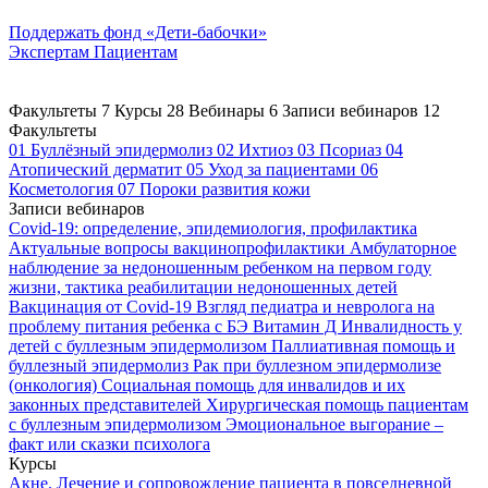
Поддержать
фонд «Дети-бабочки»
Экспертам
Пациентам
Факультеты
7
Курсы
28
Вебинары
6
Записи вебинаров
12
Факультеты
01
Буллёзный эпидермолиз
02
Ихтиоз
03
Псориаз
04
Атопический дерматит
05
Уход за пациентами
06
Косметология
07
Пороки развития кожи
Записи вебинаров
Covid-19: определение, эпидемиология, профилактика
Актуальные вопросы вакцинопрофилактики
Амбулаторное
наблюдение за недоношенным ребенком на первом году
жизни, тактика реабилитации недоношенных детей
Вакцинация от Covid-19
Взгляд педиатра и невролога на
проблему питания ребенка с БЭ
Витамин Д
Инвалидность у
детей с буллезным эпидермолизом
Паллиативная помощь и
буллезный эпидермолиз
Рак при буллезном эпидермолизе
(онкология)
Социальная помощь для инвалидов и их
законных представителей
Хирургическая помощь пациентам
с буллезным эпидермолизом
Эмоциональное выгорание –
факт или сказки психолога
Курсы
Акне. Лечение и сопровождение пациента в повседневной