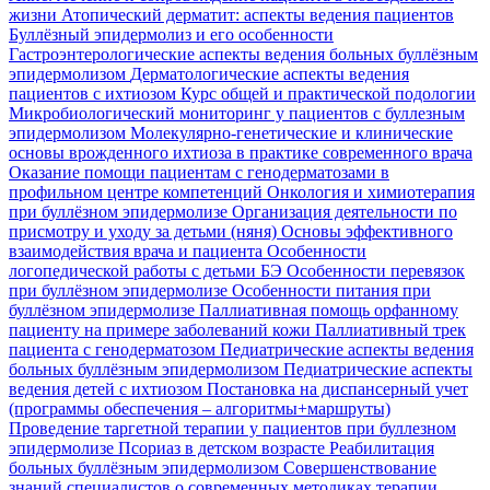
жизни
Атопический дерматит: аспекты ведения пациентов
Буллёзный эпидермолиз и его особенности
Гастроэнтерологические аспекты ведения больных буллёзным
эпидермолизом
Дерматологические аспекты ведения
пациентов с ихтиозом
Курс общей и практической подологии
Микробиологический мониторинг у пациентов с буллезным
эпидермолизом
Молекулярно-генетические и клинические
основы врожденного ихтиоза в практике современного врача
Оказание помощи пациентам с генодерматозами в
профильном центре компетенций
Онкология и химиотерапия
при буллёзном эпидермолизе
Организация деятельности по
присмотру и уходу за детьми (няня)
Основы эффективного
взаимодействия врача и пациента
Особенности
логопедической работы с детьми БЭ
Особенности перевязок
при буллёзном эпидермолизе
Особенности питания при
буллёзном эпидермолизе
Паллиативная помощь орфанному
пациенту на примере заболеваний кожи
Паллиативный трек
пациента с генодерматозом
Педиатрические аспекты ведения
больных буллёзным эпидермолизом
Педиатрические аспекты
ведения детей с ихтиозом
Постановка на диспансерный учет
(программы обеспечения – алгоритмы+маршруты)
Проведение таргетной терапии у пациентов при буллезном
эпидермолизе
Псориаз в детском возрасте
Реабилитация
больных буллёзным эпидермолизом
Совершенствование
знаний специалистов о современных методиках терапии