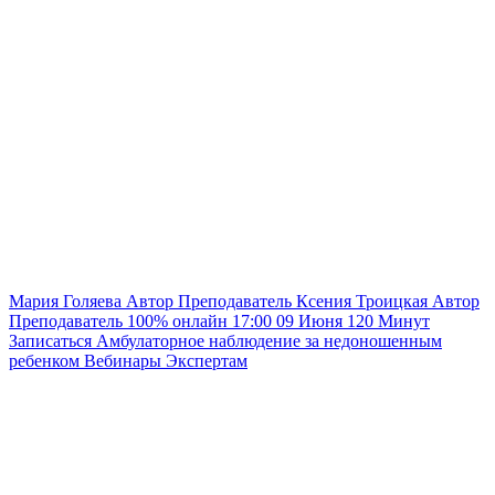
Мария Голяева
Автор
Преподаватель
Ксения Троицкая
Автор
Преподаватель
100% онлайн
17:00
09 Июня
120
Минут
Записаться
Амбулаторное наблюдение за недоношенным
ребенком
Вебинары
Экспертам