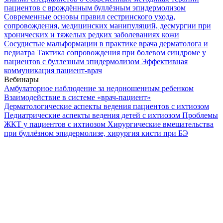
пациентов с врождённым буллёзным эпидермолизом
Современные основы правил сестринского ухода,
сопровождения, медицинских манипуляций, десмургии при
хронических и тяжелых редких заболеваниях кожи
Сосудистые мальформации в практике врача дерматолога и
педиатра
Тактика сопровождения при болевом синдроме у
пациентов с буллезным эпидермолизом
Эффективная
коммуникация пациент-врач
Вебинары
Амбулаторное наблюдение за недоношенным ребенком
Взаимодействие в системе «врач-пациент»
Дерматологические аспекты ведения пациентов с ихтиозом
Педиатрические аспекты ведения детей с ихтиозом
Проблемы
ЖКТ у пациентов с ихтиозом
Хирургические вмешательства
при буллёзном эпидермолизе, хирургия кисти при БЭ