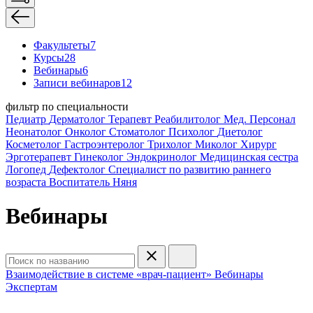
Факультеты
7
Курсы
28
Вебинары
6
Записи вебинаров
12
фильтр по специальности
Педиатр
Дерматолог
Терапевт
Реабилитолог
Мед. Персонал
Неонатолог
Онколог
Стоматолог
Психолог
Диетолог
Косметолог
Гастроэнтеролог
Трихолог
Миколог
Хирург
Эрготерапевт
Гинеколог
Эндокринолог
Медицинская сестра
Логопед
Дефектолог
Специалист по развитию раннего
возраста
Воспитатель
Няня
Вебинары
Взаимодействие в системе «врач-пациент»
Вебинары
Экспертам