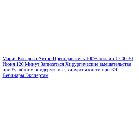
Мария Косарева
Автор
Преподаватель
100% онлайн
17:00
30
Июня
120
Минут
Записаться
Хирургические вмешательства
при буллёзном эпидермолизе, хирургия кисти при БЭ
Вебинары
Экспертам