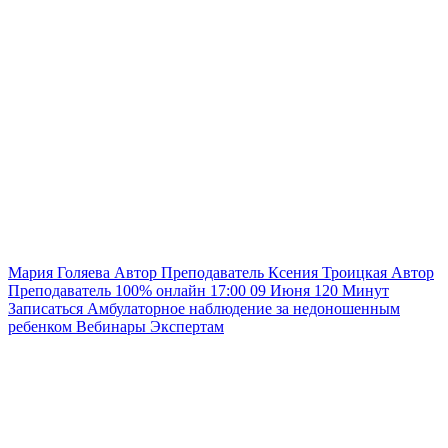
Мария Голяева
Автор
Преподаватель
Ксения Троицкая
Автор
Преподаватель
100% онлайн
17:00
09 Июня
120
Минут
Записаться
Амбулаторное наблюдение за недоношенным
ребенком
Вебинары
Экспертам