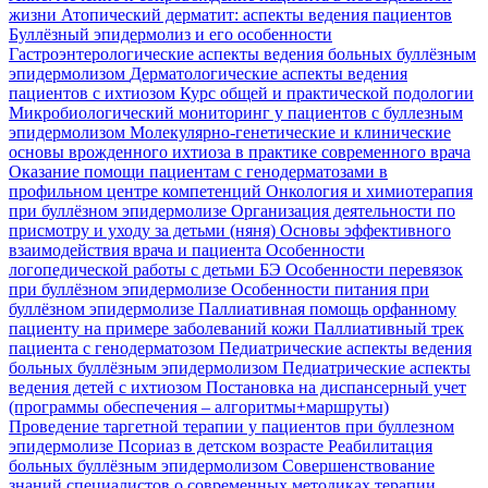
жизни
Атопический дерматит: аспекты ведения пациентов
Буллёзный эпидермолиз и его особенности
Гастроэнтерологические аспекты ведения больных буллёзным
эпидермолизом
Дерматологические аспекты ведения
пациентов с ихтиозом
Курс общей и практической подологии
Микробиологический мониторинг у пациентов с буллезным
эпидермолизом
Молекулярно-генетические и клинические
основы врожденного ихтиоза в практике современного врача
Оказание помощи пациентам с генодерматозами в
профильном центре компетенций
Онкология и химиотерапия
при буллёзном эпидермолизе
Организация деятельности по
присмотру и уходу за детьми (няня)
Основы эффективного
взаимодействия врача и пациента
Особенности
логопедической работы с детьми БЭ
Особенности перевязок
при буллёзном эпидермолизе
Особенности питания при
буллёзном эпидермолизе
Паллиативная помощь орфанному
пациенту на примере заболеваний кожи
Паллиативный трек
пациента с генодерматозом
Педиатрические аспекты ведения
больных буллёзным эпидермолизом
Педиатрические аспекты
ведения детей с ихтиозом
Постановка на диспансерный учет
(программы обеспечения – алгоритмы+маршруты)
Проведение таргетной терапии у пациентов при буллезном
эпидермолизе
Псориаз в детском возрасте
Реабилитация
больных буллёзным эпидермолизом
Совершенствование
знаний специалистов о современных методиках терапии