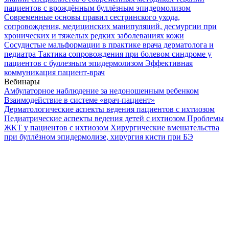
пациентов с врождённым буллёзным эпидермолизом
Современные основы правил сестринского ухода,
сопровождения, медицинских манипуляций, десмургии при
хронических и тяжелых редких заболеваниях кожи
Сосудистые мальформации в практике врача дерматолога и
педиатра
Тактика сопровождения при болевом синдроме у
пациентов с буллезным эпидермолизом
Эффективная
коммуникация пациент-врач
Вебинары
Амбулаторное наблюдение за недоношенным ребенком
Взаимодействие в системе «врач-пациент»
Дерматологические аспекты ведения пациентов с ихтиозом
Педиатрические аспекты ведения детей с ихтиозом
Проблемы
ЖКТ у пациентов с ихтиозом
Хирургические вмешательства
при буллёзном эпидермолизе, хирургия кисти при БЭ