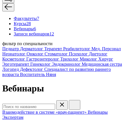
Факультеты
7
Курсы
28
Вебинары
6
Записи вебинаров
12
фильтр по специальности
Педиатр
Дерматолог
Терапевт
Реабилитолог
Мед. Персонал
Неонатолог
Онколог
Стоматолог
Психолог
Диетолог
Косметолог
Гастроэнтеролог
Трихолог
Миколог
Хирург
Эрготерапевт
Гинеколог
Эндокринолог
Медицинская сестра
Логопед
Дефектолог
Специалист по развитию раннего
возраста
Воспитатель
Няня
Вебинары
Взаимодействие в системе «врач-пациент»
Вебинары
Экспертам