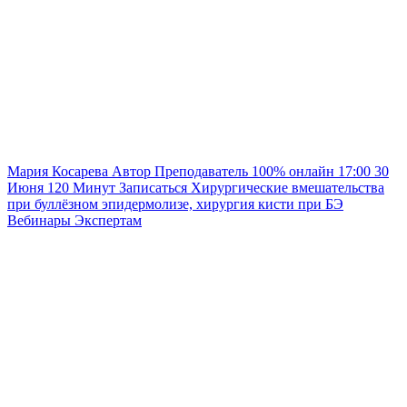
Мария Косарева
Автор
Преподаватель
100% онлайн
17:00
30
Июня
120
Минут
Записаться
Хирургические вмешательства
при буллёзном эпидермолизе, хирургия кисти при БЭ
Вебинары
Экспертам