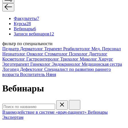
Факультеты
7
Курсы
28
Вебинары
6
Записи вебинаров
12
фильтр по специальности
Педиатр
Дерматолог
Терапевт
Реабилитолог
Мед. Персонал
Неонатолог
Онколог
Стоматолог
Психолог
Диетолог
Косметолог
Гастроэнтеролог
Трихолог
Миколог
Хирург
Эрготерапевт
Гинеколог
Эндокринолог
Медицинская сестра
Логопед
Дефектолог
Специалист по развитию раннего
возраста
Воспитатель
Няня
Вебинары
Взаимодействие в системе «врач-пациент»
Вебинары
Экспертам