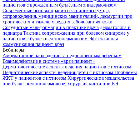
пациентов с врождённым буллёзным эпидермолизом
Современные основы правил сестринского ухода,
сопровождения, медицинских манипуляций, десмургии при
хронических и тяжелых редких заболеваниях кожи
Сосудистые мальформации в практике врача дерматолога и
педиатра
Тактика сопровождения при болевом синдроме у
пациентов с буллезным эпидермолизом
Эффективная
коммуникация пациент-врач
Вебинары
Амбулаторное наблюдение за недоношенным ребенком
Взаимодействие в системе «врач-пациент»
Дерматологические аспекты ведения пациентов с ихтиозом
Педиатрические аспекты ведения детей с ихтиозом
Проблемы
ЖКТ у пациентов с ихтиозом
Хирургические вмешательства
при буллёзном эпидермолизе, хирургия кисти при БЭ