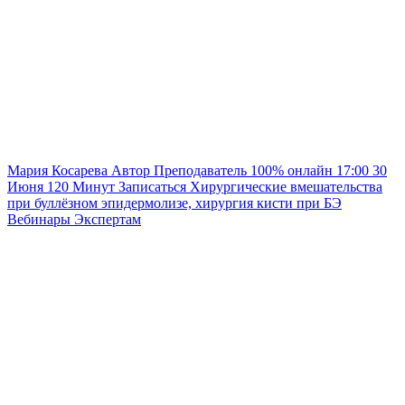
Мария Косарева
Автор
Преподаватель
100% онлайн
17:00
30
Июня
120
Минут
Записаться
Хирургические вмешательства
при буллёзном эпидермолизе, хирургия кисти при БЭ
Вебинары
Экспертам