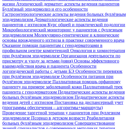
жизни
Атопический дерматит: аспекты ведения пациентов
Буллёзный эпидермолиз и его особенности
Гастроэнтерологические аспекты ведения больных буллёзным
эпидермолизом
Дерматологические аспекты ведения
пациентов с ихтиозом
Курс общей и практической подологии
Микробиологический мониторинг у пациентов с буллезным
эпидермолизом
Молекулярно-генетические и клинические
основы врожденного ихтиоза в практике современного врача
Оказание помощи пациентам с генодерматозами в
профильном центре компетенций
Онкология и химиотерапия
при буллёзном эпидермолизе
Организация деятельности по
присмотру и уходу за детьми (няня)
Основы эффективного
взаимодействия врача и пациента
Особенности
логопедической работы с детьми БЭ
Особенности перевязок
при буллёзном эпидермолизе
Особенности питания при
буллёзном эпидермолизе
Паллиативная помощь орфанному
пациенту на примере заболеваний кожи
Паллиативный трек
пациента с генодерматозом
Педиатрические аспекты ведения
больных буллёзным эпидермолизом
Педиатрические аспекты
ведения детей с ихтиозом
Постановка на диспансерный учет
(программы обеспечения – алгоритмы+маршруты)
Проведение таргетной терапии у пациентов при буллезном
эпидермолизе
Псориаз в детском возрасте
Реабилитация
больных буллёзным эпидермолизом
Совершенствование
знаний специалистов о современных методиках терапии