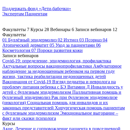
Поддержать
фонд «Дети-бабочки»
Экспертам
Пациентам
Факультеты
7
Курсы
28
Вебинары
6
Записи вебинаров
12
Факультеты
01
Буллёзный эпидермолиз
02
Ихтиоз
03
Псориаз
04
Атопический дерматит
05
Уход за пациентами
06
Косметология
07
Пороки развития кожи
Записи вебинаров
Covid-19: определение, эпидемиология, профилактика
Актуальные вопросы вакцинопрофилактики
Амбулаторное
наблюдение за недоношенным ребенком на первом году
жизни, тактика реабилитации недоношенных детей
Вакцинация от Covid-19
Взгляд педиатра и невролога на
проблему питания ребенка с БЭ
Витамин Д
Инвалидность у
детей с буллезным эпидермолизом
Паллиативная помощь и
буллезный эпидермолиз
Рак при буллезном эпидермолизе
(онкология)
Социальная помощь для инвалидов и их
законных представителей
Хирургическая помощь пациентам
с буллезным эпидермолизом
Эмоциональное выгорание –
факт или сказки психолога
Курсы
Акне. Лечение и сопровождение пациента в повседневной