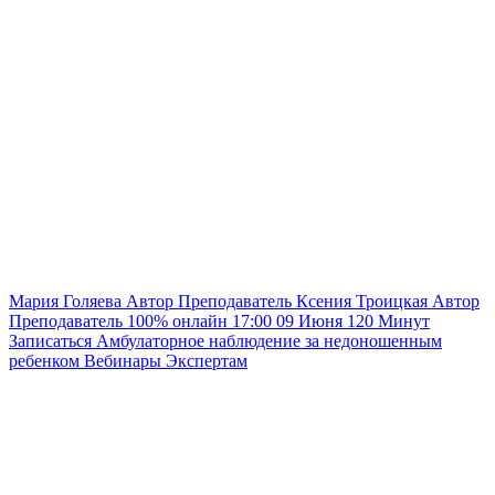
Мария Голяева
Автор
Преподаватель
Ксения Троицкая
Автор
Преподаватель
100% онлайн
17:00
09 Июня
120
Минут
Записаться
Амбулаторное наблюдение за недоношенным
ребенком
Вебинары
Экспертам