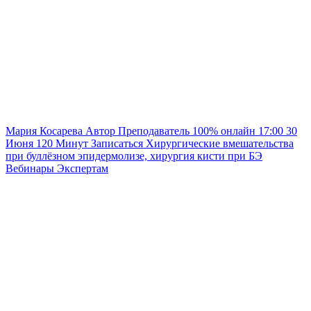
Мария Косарева
Автор
Преподаватель
100% онлайн
17:00
30
Июня
120
Минут
Записаться
Хирургические вмешательства
при буллёзном эпидермолизе, хирургия кисти при БЭ
Вебинары
Экспертам