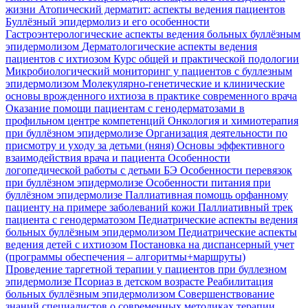
жизни
Атопический дерматит: аспекты ведения пациентов
Буллёзный эпидермолиз и его особенности
Гастроэнтерологические аспекты ведения больных буллёзным
эпидермолизом
Дерматологические аспекты ведения
пациентов с ихтиозом
Курс общей и практической подологии
Микробиологический мониторинг у пациентов с буллезным
эпидермолизом
Молекулярно-генетические и клинические
основы врожденного ихтиоза в практике современного врача
Оказание помощи пациентам с генодерматозами в
профильном центре компетенций
Онкология и химиотерапия
при буллёзном эпидермолизе
Организация деятельности по
присмотру и уходу за детьми (няня)
Основы эффективного
взаимодействия врача и пациента
Особенности
логопедической работы с детьми БЭ
Особенности перевязок
при буллёзном эпидермолизе
Особенности питания при
буллёзном эпидермолизе
Паллиативная помощь орфанному
пациенту на примере заболеваний кожи
Паллиативный трек
пациента с генодерматозом
Педиатрические аспекты ведения
больных буллёзным эпидермолизом
Педиатрические аспекты
ведения детей с ихтиозом
Постановка на диспансерный учет
(программы обеспечения – алгоритмы+маршруты)
Проведение таргетной терапии у пациентов при буллезном
эпидермолизе
Псориаз в детском возрасте
Реабилитация
больных буллёзным эпидермолизом
Совершенствование
знаний специалистов о современных методиках терапии