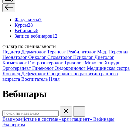
Факультеты
7
Курсы
28
Вебинары
6
Записи вебинаров
12
фильтр по специальности
Педиатр
Дерматолог
Терапевт
Реабилитолог
Мед. Персонал
Неонатолог
Онколог
Стоматолог
Психолог
Диетолог
Косметолог
Гастроэнтеролог
Трихолог
Миколог
Хирург
Эрготерапевт
Гинеколог
Эндокринолог
Медицинская сестра
Логопед
Дефектолог
Специалист по развитию раннего
возраста
Воспитатель
Няня
Вебинары
Взаимодействие в системе «врач-пациент»
Вебинары
Экспертам