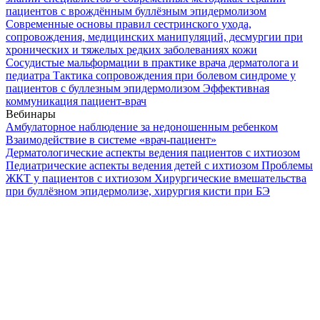
пациентов с врождённым буллёзным эпидермолизом
Современные основы правил сестринского ухода,
сопровождения, медицинских манипуляций, десмургии при
хронических и тяжелых редких заболеваниях кожи
Сосудистые мальформации в практике врача дерматолога и
педиатра
Тактика сопровождения при болевом синдроме у
пациентов с буллезным эпидермолизом
Эффективная
коммуникация пациент-врач
Вебинары
Амбулаторное наблюдение за недоношенным ребенком
Взаимодействие в системе «врач-пациент»
Дерматологические аспекты ведения пациентов с ихтиозом
Педиатрические аспекты ведения детей с ихтиозом
Проблемы
ЖКТ у пациентов с ихтиозом
Хирургические вмешательства
при буллёзном эпидермолизе, хирургия кисти при БЭ