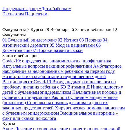
Поддержать
фонд «Дети-бабочки»
Экспертам
Пациентам
Факультеты
7
Курсы
28
Вебинары
6
Записи вебинаров
12
Факультеты
01
Буллёзный эпидермолиз
02
Ихтиоз
03
Псориаз
04
Атопический дерматит
05
Уход за пациентами
06
Косметология
07
Пороки развития кожи
Записи вебинаров
Covid-19: определение, эпидемиология, профилактика
Актуальные вопросы вакцинопрофилактики
Амбулаторное
наблюдение за недоношенным ребенком на первом году
жизни, тактика реабилитации недоношенных детей
Вакцинация от Covid-19
Взгляд педиатра и невролога на
проблему питания ребенка с БЭ
Витамин Д
Инвалидность у
детей с буллезным эпидермолизом
Паллиативная помощь и
буллезный эпидермолиз
Рак при буллезном эпидермолизе
(онкология)
Социальная помощь для инвалидов и их
законных представителей
Хирургическая помощь пациентам
с буллезным эпидермолизом
Эмоциональное выгорание –
факт или сказки психолога
Курсы
Акне. Лечение и сопровождение пациента в повседневной