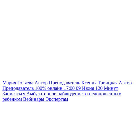
Мария Голяева
Автор
Преподаватель
Ксения Троицкая
Автор
Преподаватель
100% онлайн
17:00
09 Июня
120
Минут
Записаться
Амбулаторное наблюдение за недоношенным
ребенком
Вебинары
Экспертам