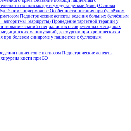
временного врача
Оказание помощи пациентам с
ельности по присмотру и уходу за детьми (няня)
Основы
буллёзном эпидермолизе
Особенности питания при буллёзном
ерматозом
Педиатрические аспекты ведения больных буллёзным
я – алгоритмы+маршруты)
Проведение таргетной терапии у
ствование знаний специалистов о современных методиках
, медицинских манипуляций, десмургии при хронических и
я при болевом синдроме у пациентов с буллезным
ведения пациентов с ихтиозом
Педиатрические аспекты
 хирургия кисти при БЭ