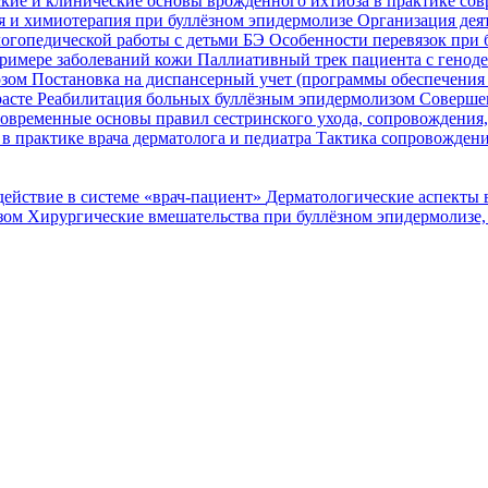
кие и клинические основы врожденного ихтиоза в практике со
я и химиотерапия при буллёзном эпидермолизе
Организация деят
огопедической работы с детьми БЭ
Особенности перевязок при 
римере заболеваний кожи
Паллиативный трек пациента с генод
озом
Постановка на диспансерный учет (программы обеспечени
расте
Реабилитация больных буллёзным эпидермолизом
Совершен
овременные основы правил сестринского ухода, сопровождения
в практике врача дерматолога и педиатра
Тактика сопровождени
ействие в системе «врач-пациент»
Дерматологические аспекты 
озом
Хирургические вмешательства при буллёзном эпидермолизе,