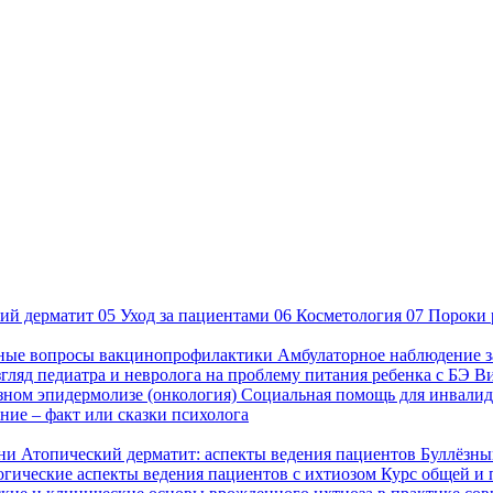
ий дерматит
05
Уход за пациентами
06
Косметология
07
Пороки 
ные вопросы вакцинопрофилактики
Амбулаторное наблюдение з
гляд педиатра и невролога на проблему питания ребенка с БЭ
В
езном эпидермолизе (онкология)
Социальная помощь для инвалид
ие – факт или сказки психолога
зни
Атопический дерматит: аспекты ведения пациентов
Буллёзны
гические аспекты ведения пациентов с ихтиозом
Курс общей и 