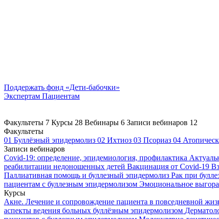
Поддержать
фонд «Дети-бабочки»
Экспертам
Пациентам
Факультеты
7
Курсы
28
Вебинары
6
Записи вебинаров
12
Факультеты
01
Буллёзный эпидермолиз
02
Ихтиоз
03
Псориаз
04
Атопическ
Записи вебинаров
Covid-19: определение, эпидемиология, профилактика
Актуаль
реабилитации недоношенных детей
Вакцинация от Covid-19
Вз
Паллиативная помощь и буллезный эпидермолиз
Рак при булл
пациентам с буллезным эпидермолизом
Эмоциональное выгоран
Курсы
Акне. Лечение и сопровождение пациента в повседневной жи
аспекты ведения больных буллёзным эпидермолизом
Дерматоло