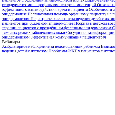
пациентов с буллезным эпидермолизом
Молекулярно-генетичес
генодерматозами в профильном центре компетенций
Онкологи
эффективного взаимодействия врача и пациента
Особенности л
эпидермолизе
Паллиативная помощь орфанному пациенту на п
эпидермолизом
Педиатрические аспекты ведения детей с ихти
пациентов при буллезном эпидермолизе
Псориаз в детском воз
терапии пациентов с врождённым буллёзным эпидермолизом
С
тяжелых редких заболеваниях кожи
Сосудистые мальформации 
эпидермолизом
Эффективная коммуникация пациент-врач
Вебинары
Амбулаторное наблюдение за недоношенным ребенком
Взаимод
ведения детей с ихтиозом
Проблемы ЖКТ у пациентов с ихти