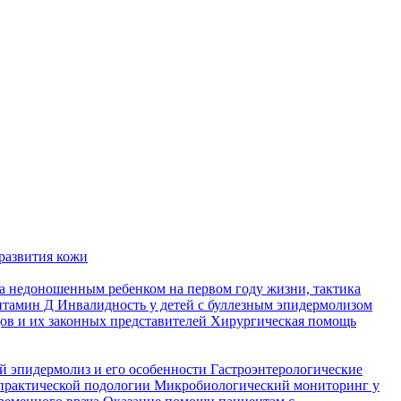
развития кожи
а недоношенным ребенком на первом году жизни, тактика
итамин Д
Инвалидность у детей с буллезным эпидермолизом
ов и их законных представителей
Хирургическая помощь
й эпидермолиз и его особенности
Гастроэнтерологические
практической подологии
Микробиологический мониторинг у