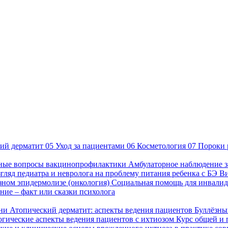
ий дерматит
05
Уход за пациентами
06
Косметология
07
Пороки 
ные вопросы вакцинопрофилактики
Амбулаторное наблюдение з
гляд педиатра и невролога на проблему питания ребенка с БЭ
В
езном эпидермолизе (онкология)
Социальная помощь для инвалид
ие – факт или сказки психолога
зни
Атопический дерматит: аспекты ведения пациентов
Буллёзны
гические аспекты ведения пациентов с ихтиозом
Курс общей и 