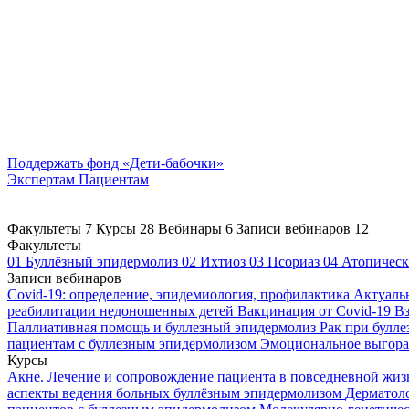
Поддержать
фонд «Дети-бабочки»
Экспертам
Пациентам
Факультеты
7
Курсы
28
Вебинары
6
Записи вебинаров
12
Факультеты
01
Буллёзный эпидермолиз
02
Ихтиоз
03
Псориаз
04
Атопическ
Записи вебинаров
Covid-19: определение, эпидемиология, профилактика
Актуаль
реабилитации недоношенных детей
Вакцинация от Covid-19
Вз
Паллиативная помощь и буллезный эпидермолиз
Рак при булл
пациентам с буллезным эпидермолизом
Эмоциональное выгоран
Курсы
Акне. Лечение и сопровождение пациента в повседневной жи
аспекты ведения больных буллёзным эпидермолизом
Дерматоло