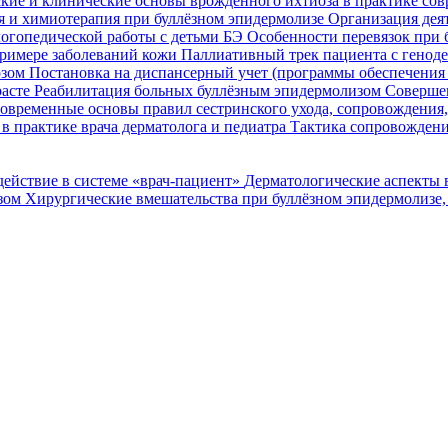
кие и клинические основы врожденного ихтиоза в практике со
я и химиотерапия при буллёзном эпидермолизе
Организация деят
огопедической работы с детьми БЭ
Особенности перевязок при 
римере заболеваний кожи
Паллиативный трек пациента с генод
озом
Постановка на диспансерный учет (программы обеспечени
расте
Реабилитация больных буллёзным эпидермолизом
Совершен
овременные основы правил сестринского ухода, сопровождения
в практике врача дерматолога и педиатра
Тактика сопровождени
ействие в системе «врач-пациент»
Дерматологические аспекты 
озом
Хирургические вмешательства при буллёзном эпидермолизе,