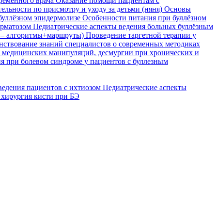
временного врача
Оказание помощи пациентам с
ельности по присмотру и уходу за детьми (няня)
Основы
буллёзном эпидермолизе
Особенности питания при буллёзном
ерматозом
Педиатрические аспекты ведения больных буллёзным
я – алгоритмы+маршруты)
Проведение таргетной терапии у
ствование знаний специалистов о современных методиках
, медицинских манипуляций, десмургии при хронических и
я при болевом синдроме у пациентов с буллезным
ведения пациентов с ихтиозом
Педиатрические аспекты
 хирургия кисти при БЭ