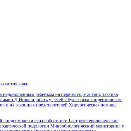
развития кожи
а недоношенным ребенком на первом году жизни, тактика
итамин Д
Инвалидность у детей с буллезным эпидермолизом
ов и их законных представителей
Хирургическая помощь
й эпидермолиз и его особенности
Гастроэнтерологические
практической подологии
Микробиологический мониторинг у