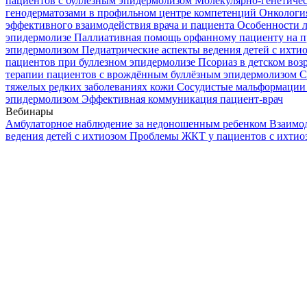
пациентов с буллезным эпидермолизом
Молекулярно-генетичес
генодерматозами в профильном центре компетенций
Онкологи
эффективного взаимодействия врача и пациента
Особенности л
эпидермолизе
Паллиативная помощь орфанному пациенту на п
эпидермолизом
Педиатрические аспекты ведения детей с ихти
пациентов при буллезном эпидермолизе
Псориаз в детском воз
терапии пациентов с врождённым буллёзным эпидермолизом
С
тяжелых редких заболеваниях кожи
Сосудистые мальформации 
эпидермолизом
Эффективная коммуникация пациент-врач
Вебинары
Амбулаторное наблюдение за недоношенным ребенком
Взаимод
ведения детей с ихтиозом
Проблемы ЖКТ у пациентов с ихти