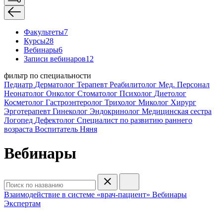
Факультеты
7
Курсы
28
Вебинары
6
Записи вебинаров
12
фильтр по специальности
Педиатр
Дерматолог
Терапевт
Реабилитолог
Мед. Персонал
Неонатолог
Онколог
Стоматолог
Психолог
Диетолог
Косметолог
Гастроэнтеролог
Трихолог
Миколог
Хирург
Эрготерапевт
Гинеколог
Эндокринолог
Медицинская сестра
Логопед
Дефектолог
Специалист по развитию раннего
возраста
Воспитатель
Няня
Вебинары
Взаимодействие в системе «врач-пациент»
Вебинары
Экспертам