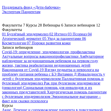
Поддержать
фонд «Дети-бабочки»
Экспертам
Пациентам
Факультеты
7
Курсы
28
Вебинары
6
Записи вебинаров
12
Факультеты
01
Буллёзный эпидермолиз
02
Ихтиоз
03
Псориаз
04
Атопический дерматит
05
Уход за пациентами
06
Косметология
07
Пороки развития кожи
Записи вебинаров
Covid-19: определение, эпидемиология, профилактика
Актуальные вопросы вакцинопрофилактики
Амбулаторное
наблюдение за недоношенным ребенком на первом году
жизни, тактика реабилитации недоношенных детей
Вакцинация от Covid-19
Взгляд педиатра и невролога на
проблему питания ребенка с БЭ
Витамин Д
Инвалидность у
детей с буллезным эпидермолизом
Паллиативная помощь и
буллезный эпидермолиз
Рак при буллезном эпидермолизе
(онкология)
Социальная помощь для инвалидов и их
законных представителей
Хирургическая помощь пациентам
с буллезным эпидермолизом
Эмоциональное выгорание –
факт или сказки психолога
Курсы
Акне. Лечение и сопровождение пациента в повседневной