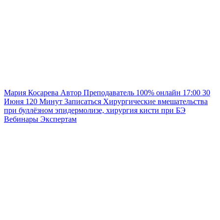
Мария Косарева
Автор
Преподаватель
100% онлайн
17:00
30
Июня
120
Минут
Записаться
Хирургические вмешательства
при буллёзном эпидермолизе, хирургия кисти при БЭ
Вебинары
Экспертам