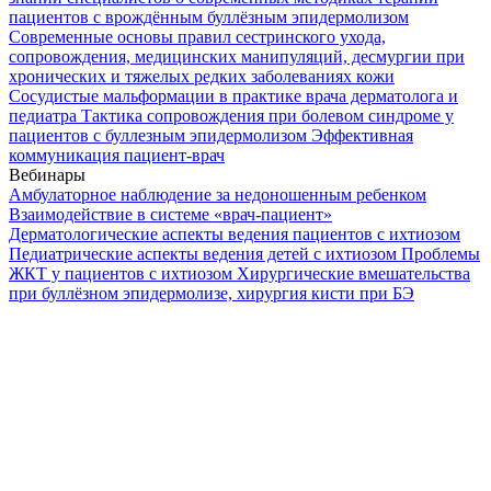
пациентов с врождённым буллёзным эпидермолизом
Современные основы правил сестринского ухода,
сопровождения, медицинских манипуляций, десмургии при
хронических и тяжелых редких заболеваниях кожи
Сосудистые мальформации в практике врача дерматолога и
педиатра
Тактика сопровождения при болевом синдроме у
пациентов с буллезным эпидермолизом
Эффективная
коммуникация пациент-врач
Вебинары
Амбулаторное наблюдение за недоношенным ребенком
Взаимодействие в системе «врач-пациент»
Дерматологические аспекты ведения пациентов с ихтиозом
Педиатрические аспекты ведения детей с ихтиозом
Проблемы
ЖКТ у пациентов с ихтиозом
Хирургические вмешательства
при буллёзном эпидермолизе, хирургия кисти при БЭ