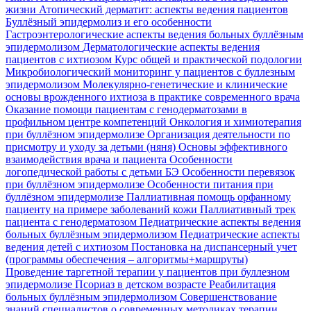
жизни
Атопический дерматит: аспекты ведения пациентов
Буллёзный эпидермолиз и его особенности
Гастроэнтерологические аспекты ведения больных буллёзным
эпидермолизом
Дерматологические аспекты ведения
пациентов с ихтиозом
Курс общей и практической подологии
Микробиологический мониторинг у пациентов с буллезным
эпидермолизом
Молекулярно-генетические и клинические
основы врожденного ихтиоза в практике современного врача
Оказание помощи пациентам с генодерматозами в
профильном центре компетенций
Онкология и химиотерапия
при буллёзном эпидермолизе
Организация деятельности по
присмотру и уходу за детьми (няня)
Основы эффективного
взаимодействия врача и пациента
Особенности
логопедической работы с детьми БЭ
Особенности перевязок
при буллёзном эпидермолизе
Особенности питания при
буллёзном эпидермолизе
Паллиативная помощь орфанному
пациенту на примере заболеваний кожи
Паллиативный трек
пациента с генодерматозом
Педиатрические аспекты ведения
больных буллёзным эпидермолизом
Педиатрические аспекты
ведения детей с ихтиозом
Постановка на диспансерный учет
(программы обеспечения – алгоритмы+маршруты)
Проведение таргетной терапии у пациентов при буллезном
эпидермолизе
Псориаз в детском возрасте
Реабилитация
больных буллёзным эпидермолизом
Совершенствование
знаний специалистов о современных методиках терапии