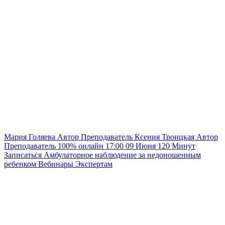
Мария Голяева
Автор
Преподаватель
Ксения Троицкая
Автор
Преподаватель
100% онлайн
17:00
09 Июня
120
Минут
Записаться
Амбулаторное наблюдение за недоношенным
ребенком
Вебинары
Экспертам