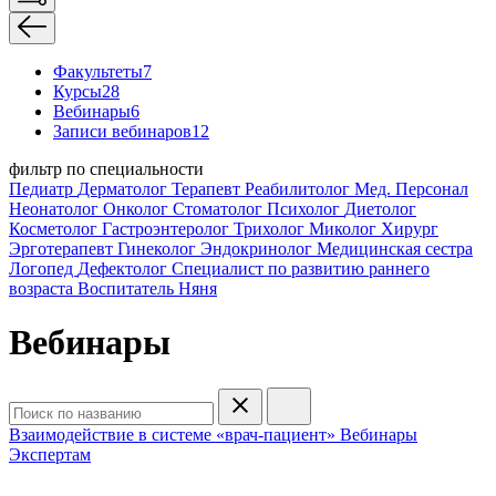
Факультеты
7
Курсы
28
Вебинары
6
Записи вебинаров
12
фильтр по специальности
Педиатр
Дерматолог
Терапевт
Реабилитолог
Мед. Персонал
Неонатолог
Онколог
Стоматолог
Психолог
Диетолог
Косметолог
Гастроэнтеролог
Трихолог
Миколог
Хирург
Эрготерапевт
Гинеколог
Эндокринолог
Медицинская сестра
Логопед
Дефектолог
Специалист по развитию раннего
возраста
Воспитатель
Няня
Вебинары
Взаимодействие в системе «врач-пациент»
Вебинары
Экспертам