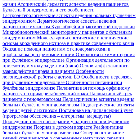
жизни
Атопический дерматит: аспекты ведения пациентов
Буллёзный эпидермолиз и его особенности
Гастроэнтерологические аспекты ведения больных буллёзным
эпидермолизом
Дерматологические аспекты ведения
пациентов с ихтиозом
Курс общей и практической подологии
Микробиологический мониторинг у пациентов с буллезным
эпидермолизом
Молекулярно-генетические и клинические
основы врожденного ихтиоза в практике современного врача
Оказание помощи пациентам с генодерматозами в
профильном центре компетенций
Онкология и химиотерапия
при буллёзном эпидермолизе
Организация деятельности по
присмотру и уходу за детьми (няня)
Основы эффективного
взаимодействия врача и пациента
Особенности
логопедической работы с детьми БЭ
Особенности перевязок
при буллёзном эпидермолизе
Особенности питания при
буллёзном эпидермолизе
Паллиативная помощь орфанному
пациенту на примере заболеваний кожи
Паллиативный трек
пациента с генодерматозом
Педиатрические аспекты ведения
больных буллёзным эпидермолизом
Педиатрические аспекты
ведения детей с ихтиозом
Постановка на диспансерный учет
(программы обеспечения – алгоритмы+маршруты)
Проведение таргетной терапии у пациентов при буллезном
эпидермолизе
Псориаз в детском возрасте
Реабилитация
больных буллёзным эпидермолизом
Совершенствование
знаний специалистов о современных методиках терапии