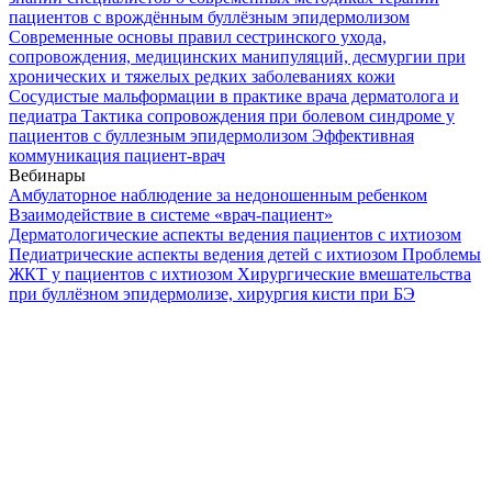
пациентов с врождённым буллёзным эпидермолизом
Современные основы правил сестринского ухода,
сопровождения, медицинских манипуляций, десмургии при
хронических и тяжелых редких заболеваниях кожи
Сосудистые мальформации в практике врача дерматолога и
педиатра
Тактика сопровождения при болевом синдроме у
пациентов с буллезным эпидермолизом
Эффективная
коммуникация пациент-врач
Вебинары
Амбулаторное наблюдение за недоношенным ребенком
Взаимодействие в системе «врач-пациент»
Дерматологические аспекты ведения пациентов с ихтиозом
Педиатрические аспекты ведения детей с ихтиозом
Проблемы
ЖКТ у пациентов с ихтиозом
Хирургические вмешательства
при буллёзном эпидермолизе, хирургия кисти при БЭ