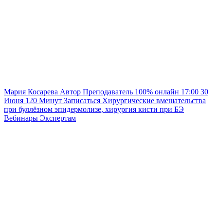
Мария Косарева
Автор
Преподаватель
100% онлайн
17:00
30
Июня
120
Минут
Записаться
Хирургические вмешательства
при буллёзном эпидермолизе, хирургия кисти при БЭ
Вебинары
Экспертам