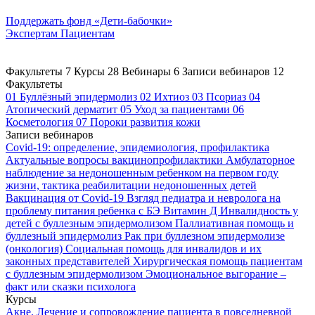
Поддержать
фонд «Дети-бабочки»
Экспертам
Пациентам
Факультеты
7
Курсы
28
Вебинары
6
Записи вебинаров
12
Факультеты
01
Буллёзный эпидермолиз
02
Ихтиоз
03
Псориаз
04
Атопический дерматит
05
Уход за пациентами
06
Косметология
07
Пороки развития кожи
Записи вебинаров
Covid-19: определение, эпидемиология, профилактика
Актуальные вопросы вакцинопрофилактики
Амбулаторное
наблюдение за недоношенным ребенком на первом году
жизни, тактика реабилитации недоношенных детей
Вакцинация от Covid-19
Взгляд педиатра и невролога на
проблему питания ребенка с БЭ
Витамин Д
Инвалидность у
детей с буллезным эпидермолизом
Паллиативная помощь и
буллезный эпидермолиз
Рак при буллезном эпидермолизе
(онкология)
Социальная помощь для инвалидов и их
законных представителей
Хирургическая помощь пациентам
с буллезным эпидермолизом
Эмоциональное выгорание –
факт или сказки психолога
Курсы
Акне. Лечение и сопровождение пациента в повседневной