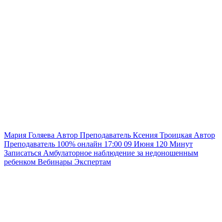
Мария Голяева
Автор
Преподаватель
Ксения Троицкая
Автор
Преподаватель
100% онлайн
17:00
09 Июня
120
Минут
Записаться
Амбулаторное наблюдение за недоношенным
ребенком
Вебинары
Экспертам