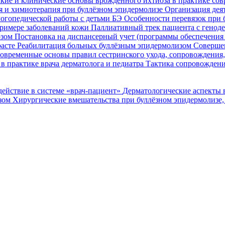
кие и клинические основы врожденного ихтиоза в практике со
я и химиотерапия при буллёзном эпидермолизе
Организация деят
огопедической работы с детьми БЭ
Особенности перевязок при 
римере заболеваний кожи
Паллиативный трек пациента с генод
озом
Постановка на диспансерный учет (программы обеспечени
расте
Реабилитация больных буллёзным эпидермолизом
Совершен
овременные основы правил сестринского ухода, сопровождения
в практике врача дерматолога и педиатра
Тактика сопровождени
ействие в системе «врач-пациент»
Дерматологические аспекты 
озом
Хирургические вмешательства при буллёзном эпидермолизе,