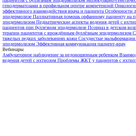
пациентов с буллезным эпидермолизом
Молекулярно-генетичес
генодерматозами в профильном центре компетенций
Онкологи
эффективного взаимодействия врача и пациента
Особенности л
эпидермолизе
Паллиативная помощь орфанному пациенту на п
эпидермолизом
Педиатрические аспекты ведения детей с ихти
пациентов при буллезном эпидермолизе
Псориаз в детском воз
терапии пациентов с врождённым буллёзным эпидермолизом
С
тяжелых редких заболеваниях кожи
Сосудистые мальформации 
эпидермолизом
Эффективная коммуникация пациент-врач
Вебинары
Амбулаторное наблюдение за недоношенным ребенком
Взаимод
ведения детей с ихтиозом
Проблемы ЖКТ у пациентов с ихти