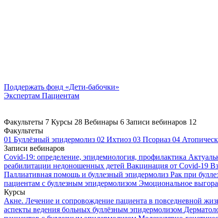
Поддержать
фонд «Дети-бабочки»
Экспертам
Пациентам
Факультеты
7
Курсы
28
Вебинары
6
Записи вебинаров
12
Факультеты
01
Буллёзный эпидермолиз
02
Ихтиоз
03
Псориаз
04
Атопическ
Записи вебинаров
Covid-19: определение, эпидемиология, профилактика
Актуаль
реабилитации недоношенных детей
Вакцинация от Covid-19
Вз
Паллиативная помощь и буллезный эпидермолиз
Рак при булл
пациентам с буллезным эпидермолизом
Эмоциональное выгоран
Курсы
Акне. Лечение и сопровождение пациента в повседневной жи
аспекты ведения больных буллёзным эпидермолизом
Дерматоло