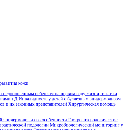
развития кожи
а недоношенным ребенком на первом году жизни, тактика
итамин Д
Инвалидность у детей с буллезным эпидермолизом
ов и их законных представителей
Хирургическая помощь
й эпидермолиз и его особенности
Гастроэнтерологические
практической подологии
Микробиологический мониторинг у