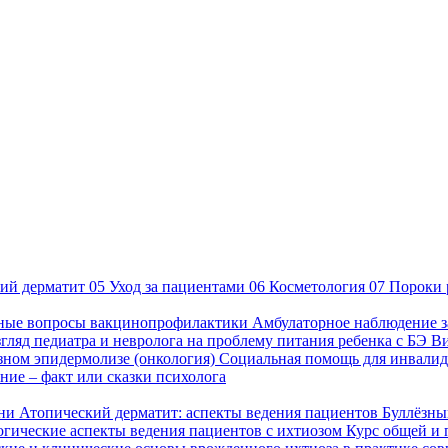
ий дерматит
05
Уход за пациентами
06
Косметология
07
Пороки 
ные вопросы вакцинопрофилактики
Амбулаторное наблюдение з
гляд педиатра и невролога на проблему питания ребенка с БЭ
В
езном эпидермолизе (онкология)
Социальная помощь для инвалид
ие – факт или сказки психолога
зни
Атопический дерматит: аспекты ведения пациентов
Буллёзны
гические аспекты ведения пациентов с ихтиозом
Курс общей и 