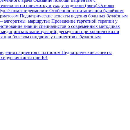
временного врача
Оказание помощи пациентам с
ельности по присмотру и уходу за детьми (няня)
Основы
буллёзном эпидермолизе
Особенности питания при буллёзном
ерматозом
Педиатрические аспекты ведения больных буллёзным
я – алгоритмы+маршруты)
Проведение таргетной терапии у
ствование знаний специалистов о современных методиках
, медицинских манипуляций, десмургии при хронических и
я при болевом синдроме у пациентов с буллезным
ведения пациентов с ихтиозом
Педиатрические аспекты
 хирургия кисти при БЭ