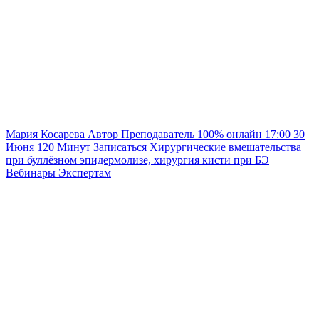
Мария Косарева
Автор
Преподаватель
100% онлайн
17:00
30
Июня
120
Минут
Записаться
Хирургические вмешательства
при буллёзном эпидермолизе, хирургия кисти при БЭ
Вебинары
Экспертам