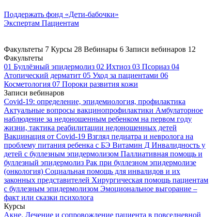
Поддержать
фонд «Дети-бабочки»
Экспертам
Пациентам
Факультеты
7
Курсы
28
Вебинары
6
Записи вебинаров
12
Факультеты
01
Буллёзный эпидермолиз
02
Ихтиоз
03
Псориаз
04
Атопический дерматит
05
Уход за пациентами
06
Косметология
07
Пороки развития кожи
Записи вебинаров
Covid-19: определение, эпидемиология, профилактика
Актуальные вопросы вакцинопрофилактики
Амбулаторное
наблюдение за недоношенным ребенком на первом году
жизни, тактика реабилитации недоношенных детей
Вакцинация от Covid-19
Взгляд педиатра и невролога на
проблему питания ребенка с БЭ
Витамин Д
Инвалидность у
детей с буллезным эпидермолизом
Паллиативная помощь и
буллезный эпидермолиз
Рак при буллезном эпидермолизе
(онкология)
Социальная помощь для инвалидов и их
законных представителей
Хирургическая помощь пациентам
с буллезным эпидермолизом
Эмоциональное выгорание –
факт или сказки психолога
Курсы
Акне. Лечение и сопровождение пациента в повседневной