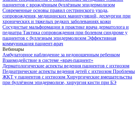
пациентов с врождённым буллёзным эпидермолизом
Современные основы правил сестринского ухода,
сопровождения, медицинских манипуляций, десмургии при
хронических и тяжелых редких заболеваниях кожи
Сосудистые мальформации в практике врача дерматолога и
педиатра
Тактика сопровождения при болевом синдроме у
пациентов с буллезным эпидермолизом
Эффективная
коммуникация пациент-врач
Вебинары
Амбулаторное наблюдение за недоношенным ребенком
Взаимодействие в системе «врач-пациент»
Дерматологические аспекты ведения пациентов с ихтиозом
Педиатрические аспекты ведения детей с ихтиозом
Проблемы
ЖКТ у пациентов с ихтиозом
Хирургические вмешательства
при буллёзном эпидермолизе, хирургия кисти при БЭ