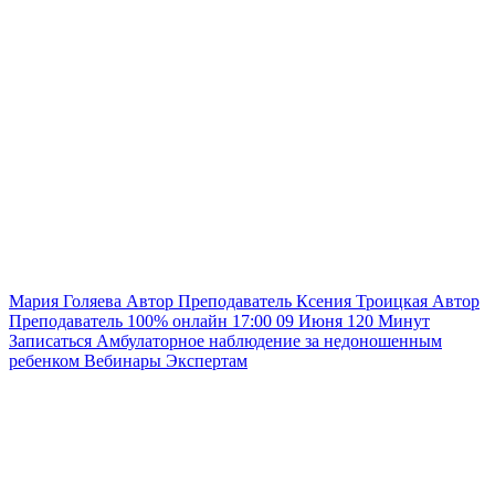
Мария Голяева
Автор
Преподаватель
Ксения Троицкая
Автор
Преподаватель
100% онлайн
17:00
09 Июня
120
Минут
Записаться
Амбулаторное наблюдение за недоношенным
ребенком
Вебинары
Экспертам