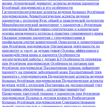
жизни
Атопический дерматит: аспекты ведения пациентов
Буллёзный эпидермолиз и его особенности
Гастроэнтерологические аспекты ведения больных буллёзным
эпидермолизом
Дерматологические аспекты ведения
пациентов с ихтиозом
Курс общей и практической подологии
Микробиологический мониторинг у пациентов с буллезным
эпидермолизом
Молекулярно-генетические и клинические
основы врожденного ихтиоза в практике современного врача
Оказание помощи пациентам с генодерматозами в
профильном центре компетенций
Онкология и химиотерапия
при буллёзном эпидермолизе
Организация деятельности по
присмотру и уходу за детьми (няня)
Основы эффективного
взаимодействия врача и пациента
Особенности
логопедической работы с детьми БЭ
Особенности перевязок
при буллёзном эпидермолизе
Особенности питания при
буллёзном эпидермолизе
Паллиативная помощь орфанному
пациенту на примере заболеваний кожи
Паллиативный трек
пациента с генодерматозом
Педиатрические аспекты ведения
больных буллёзным эпидермолизом
Педиатрические аспекты
ведения детей с ихтиозом
Постановка на диспансерный учет
(программы обеспечения – алгоритмы+маршруты)
Проведение таргетной терапии у пациентов при буллезном
эпидермолизе
Псориаз в детском возрасте
Реабилитация
больных буллёзным эпидермолизом
Совершенствование
знаний специалистов о современных методиках терапии