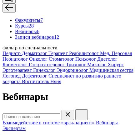
Факультеты
7
Курсы
28
Вебинары
6
Записи вебинаров
12
фильтр по специальности
Педиатр
Дерматолог
Терапевт
Реабилитолог
Мед. Персонал
Неонатолог
Онколог
Стоматолог
Психолог
Диетолог
Косметолог
Гастроэнтеролог
Трихолог
Миколог
Хирург
Эрготерапевт
Гинеколог
Эндокринолог
Медицинская сестра
Логопед
Дефектолог
Специалист по развитию раннего
возраста
Воспитатель
Няня
Вебинары
Взаимодействие в системе «врач-пациент»
Вебинары
Экспертам