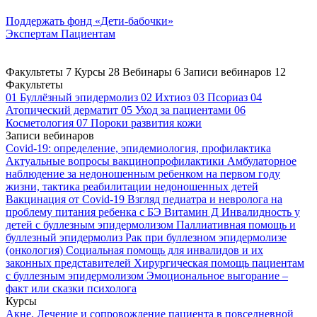
Поддержать
фонд «Дети-бабочки»
Экспертам
Пациентам
Факультеты
7
Курсы
28
Вебинары
6
Записи вебинаров
12
Факультеты
01
Буллёзный эпидермолиз
02
Ихтиоз
03
Псориаз
04
Атопический дерматит
05
Уход за пациентами
06
Косметология
07
Пороки развития кожи
Записи вебинаров
Covid-19: определение, эпидемиология, профилактика
Актуальные вопросы вакцинопрофилактики
Амбулаторное
наблюдение за недоношенным ребенком на первом году
жизни, тактика реабилитации недоношенных детей
Вакцинация от Covid-19
Взгляд педиатра и невролога на
проблему питания ребенка с БЭ
Витамин Д
Инвалидность у
детей с буллезным эпидермолизом
Паллиативная помощь и
буллезный эпидермолиз
Рак при буллезном эпидермолизе
(онкология)
Социальная помощь для инвалидов и их
законных представителей
Хирургическая помощь пациентам
с буллезным эпидермолизом
Эмоциональное выгорание –
факт или сказки психолога
Курсы
Акне. Лечение и сопровождение пациента в повседневной