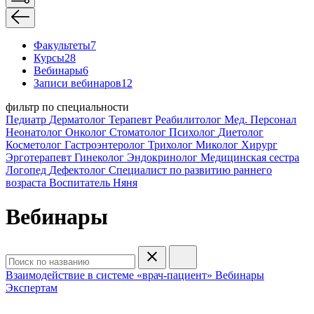
Факультеты
7
Курсы
28
Вебинары
6
Записи вебинаров
12
фильтр по специальности
Педиатр
Дерматолог
Терапевт
Реабилитолог
Мед. Персонал
Неонатолог
Онколог
Стоматолог
Психолог
Диетолог
Косметолог
Гастроэнтеролог
Трихолог
Миколог
Хирург
Эрготерапевт
Гинеколог
Эндокринолог
Медицинская сестра
Логопед
Дефектолог
Специалист по развитию раннего
возраста
Воспитатель
Няня
Вебинары
Взаимодействие в системе «врач-пациент»
Вебинары
Экспертам