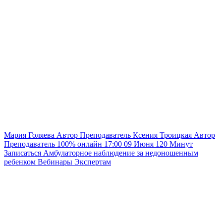
Мария Голяева
Автор
Преподаватель
Ксения Троицкая
Автор
Преподаватель
100% онлайн
17:00
09 Июня
120
Минут
Записаться
Амбулаторное наблюдение за недоношенным
ребенком
Вебинары
Экспертам