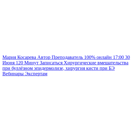
Мария Косарева
Автор
Преподаватель
100% онлайн
17:00
30
Июня
120
Минут
Записаться
Хирургические вмешательства
при буллёзном эпидермолизе, хирургия кисти при БЭ
Вебинары
Экспертам