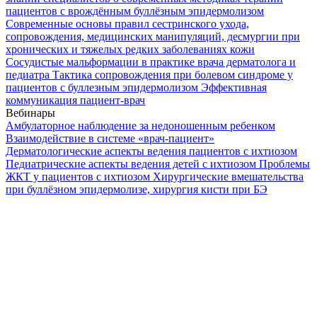
пациентов с врождённым буллёзным эпидермолизом
Современные основы правил сестринского ухода,
сопровождения, медицинских манипуляций, десмургии при
хронических и тяжелых редких заболеваниях кожи
Сосудистые мальформации в практике врача дерматолога и
педиатра
Тактика сопровождения при болевом синдроме у
пациентов с буллезным эпидермолизом
Эффективная
коммуникация пациент-врач
Вебинары
Амбулаторное наблюдение за недоношенным ребенком
Взаимодействие в системе «врач-пациент»
Дерматологические аспекты ведения пациентов с ихтиозом
Педиатрические аспекты ведения детей с ихтиозом
Проблемы
ЖКТ у пациентов с ихтиозом
Хирургические вмешательства
при буллёзном эпидермолизе, хирургия кисти при БЭ