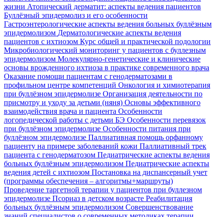
жизни
Атопический дерматит: аспекты ведения пациентов
Буллёзный эпидермолиз и его особенности
Гастроэнтерологические аспекты ведения больных буллёзным
эпидермолизом
Дерматологические аспекты ведения
пациентов с ихтиозом
Курс общей и практической подологии
Микробиологический мониторинг у пациентов с буллезным
эпидермолизом
Молекулярно-генетические и клинические
основы врожденного ихтиоза в практике современного врача
Оказание помощи пациентам с генодерматозами в
профильном центре компетенций
Онкология и химиотерапия
при буллёзном эпидермолизе
Организация деятельности по
присмотру и уходу за детьми (няня)
Основы эффективного
взаимодействия врача и пациента
Особенности
логопедической работы с детьми БЭ
Особенности перевязок
при буллёзном эпидермолизе
Особенности питания при
буллёзном эпидермолизе
Паллиативная помощь орфанному
пациенту на примере заболеваний кожи
Паллиативный трек
пациента с генодерматозом
Педиатрические аспекты ведения
больных буллёзным эпидермолизом
Педиатрические аспекты
ведения детей с ихтиозом
Постановка на диспансерный учет
(программы обеспечения – алгоритмы+маршруты)
Проведение таргетной терапии у пациентов при буллезном
эпидермолизе
Псориаз в детском возрасте
Реабилитация
больных буллёзным эпидермолизом
Совершенствование
знаний специалистов о современных методиках терапии