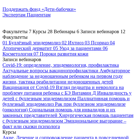
Поддержать
фонд «Дети-бабочки»
Экспертам
Пациентам
Факультеты
7
Курсы
28
Вебинары
6
Записи вебинаров
12
Факультеты
01
Буллёзный эпидермолиз
02
Ихтиоз
03
Псориаз
04
Атопический дерматит
05
Уход за пациентами
06
Косметология
07
Пороки развития кожи
Записи вебинаров
Covid-19: определение, эпидемиология, профилактика
Актуальные вопросы вакцинопрофилактики
Амбулаторное
наблюдение за недоношенным ребенком на первом году
жизни, тактика реабилитации недоношенных детей
Вакцинация от Covid-19
Взгляд педиатра и невролога на
проблему питания ребенка с БЭ
Витамин Д
Инвалидность у
детей с буллезным эпидермолизом
Паллиативная помощь и
буллезный эпидермолиз
Рак при буллезном эпидермолизе
(онкология)
Социальная помощь для инвалидов и их
законных представителей
Хирургическая помощь пациентам
с буллезным эпидермолизом
Эмоциональное выгорание –
факт или сказки психолога
Курсы
Акне. Лечение и сопровождение пациента в повседневной