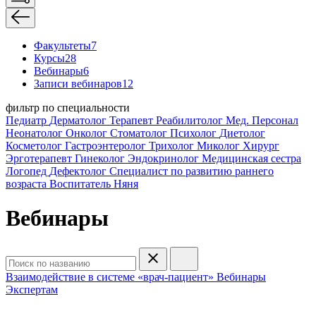
Факультеты
7
Курсы
28
Вебинары
6
Записи вебинаров
12
фильтр по специальности
Педиатр
Дерматолог
Терапевт
Реабилитолог
Мед. Персонал
Неонатолог
Онколог
Стоматолог
Психолог
Диетолог
Косметолог
Гастроэнтеролог
Трихолог
Миколог
Хирург
Эрготерапевт
Гинеколог
Эндокринолог
Медицинская сестра
Логопед
Дефектолог
Специалист по развитию раннего
возраста
Воспитатель
Няня
Вебинары
Взаимодействие в системе «врач-пациент»
Вебинары
Экспертам