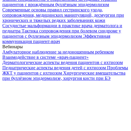
пациентов с врождённым буллёзным эпидермолизом
Современные основы правил сестринского ухода,
сопровождения, медицинских манипуляций, десмургии при
хронических и тяжелых редких заболеваниях кожи
Сосудистые мальформации в практике врача дерматолога и
педиатра
Тактика сопровождения при болевом синдроме у
пациентов с буллезным эпидермолизом
Эффективная
коммуникация пациент-врач
Вебинары
Амбулаторное наблюдение за недоношенным ребенком
Взаимодействие в системе «врач-пациент»
Дерматологические аспекты ведения пациентов с ихтиозом
Педиатрические аспекты ведения детей с ихтиозом
Проблемы
ЖКТ у пациентов с ихтиозом
Хирургические вмешательства
при буллёзном эпидермолизе, хирургия кисти при БЭ