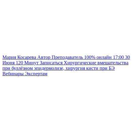
Мария Косарева
Автор
Преподаватель
100% онлайн
17:00
30
Июня
120
Минут
Записаться
Хирургические вмешательства
при буллёзном эпидермолизе, хирургия кисти при БЭ
Вебинары
Экспертам