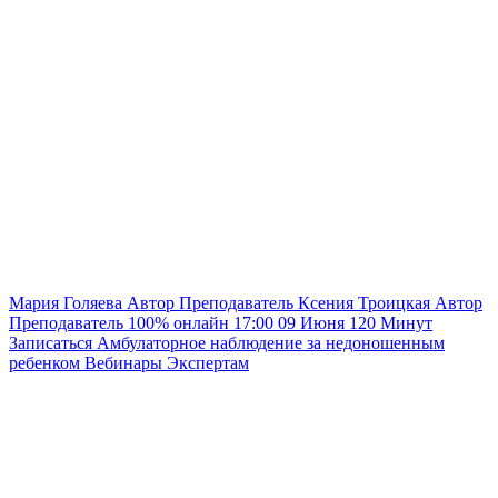
Мария Голяева
Автор
Преподаватель
Ксения Троицкая
Автор
Преподаватель
100% онлайн
17:00
09 Июня
120
Минут
Записаться
Амбулаторное наблюдение за недоношенным
ребенком
Вебинары
Экспертам