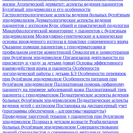
жизни
Атопический дерматит: аспекты ведения пациентов
Буллёзный эпидермолиз и его особенности
Гастроэнтерологические аспекты ведения больных буллёзным
эпидермолизом
Дерматологические аспекты ведения
пациентов с ихтиозом
Курс общей и практической подологии
Микробиологический мониторинг у пациентов с буллезным
эпидермолизом
Молекулярно-генетические и клинические
основы врожденного ихтиоза в практике современного врача
Оказание помощи пациентам с генодерматозами в
профильном центре компетенций
Онкология и химиотерапия
при буллёзном эпидермолизе
Организация деятельности по
присмотру и уходу за детьми (няня)
Основы эффективного
взаимодействия врача и пациента
Особенности
логопедической работы с детьми БЭ
Особенности перевязок
при буллёзном эпидермолизе
Особенности питания при
буллёзном эпидермолизе
Паллиативная помощь орфанному
пациенту на примере заболеваний кожи
Паллиативный трек
пациента с генодерматозом
Педиатрические аспекты ведения
больных буллёзным эпидермолизом
Педиатрические аспекты
ведения детей с ихтиозом
Постановка на диспансерный учет
(программы обеспечения – алгоритмы+маршруты)
Проведение таргетной терапии у пациентов при буллезном
эпидермолизе
Псориаз в детском возрасте
Реабилитация
больных буллёзным эпидермолизом
Совершенствование
знаний специалистов о современных методиках терапии