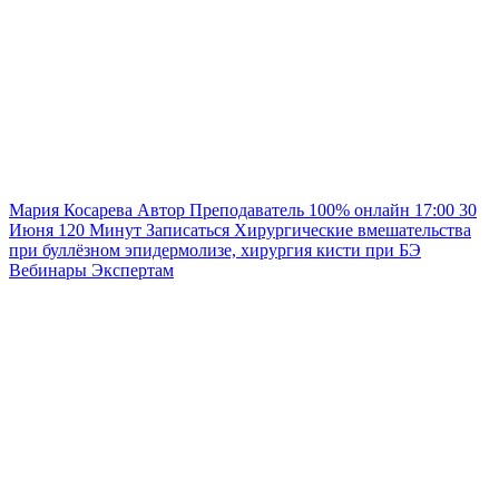
Мария Косарева
Автор
Преподаватель
100% онлайн
17:00
30
Июня
120
Минут
Записаться
Хирургические вмешательства
при буллёзном эпидермолизе, хирургия кисти при БЭ
Вебинары
Экспертам