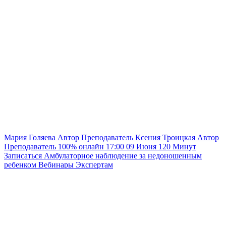
Мария Голяева
Автор
Преподаватель
Ксения Троицкая
Автор
Преподаватель
100% онлайн
17:00
09 Июня
120
Минут
Записаться
Амбулаторное наблюдение за недоношенным
ребенком
Вебинары
Экспертам