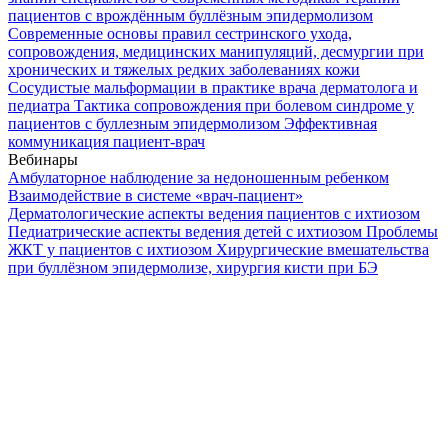
пациентов с врождённым буллёзным эпидермолизом
Современные основы правил сестринского ухода,
сопровождения, медицинских манипуляций, десмургии при
хронических и тяжелых редких заболеваниях кожи
Сосудистые мальформации в практике врача дерматолога и
педиатра
Тактика сопровождения при болевом синдроме у
пациентов с буллезным эпидермолизом
Эффективная
коммуникация пациент-врач
Вебинары
Амбулаторное наблюдение за недоношенным ребенком
Взаимодействие в системе «врач-пациент»
Дерматологические аспекты ведения пациентов с ихтиозом
Педиатрические аспекты ведения детей с ихтиозом
Проблемы
ЖКТ у пациентов с ихтиозом
Хирургические вмешательства
при буллёзном эпидермолизе, хирургия кисти при БЭ