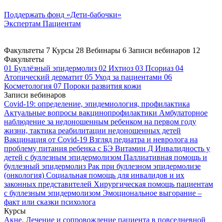
Поддержать
фонд «Дети-бабочки»
Экспертам
Пациентам
Факультеты
7
Курсы
28
Вебинары
6
Записи вебинаров
12
Факультеты
01
Буллёзный эпидермолиз
02
Ихтиоз
03
Псориаз
04
Атопический дерматит
05
Уход за пациентами
06
Косметология
07
Пороки развития кожи
Записи вебинаров
Covid-19: определение, эпидемиология, профилактика
Актуальные вопросы вакцинопрофилактики
Амбулаторное
наблюдение за недоношенным ребенком на первом году
жизни, тактика реабилитации недоношенных детей
Вакцинация от Covid-19
Взгляд педиатра и невролога на
проблему питания ребенка с БЭ
Витамин Д
Инвалидность у
детей с буллезным эпидермолизом
Паллиативная помощь и
буллезный эпидермолиз
Рак при буллезном эпидермолизе
(онкология)
Социальная помощь для инвалидов и их
законных представителей
Хирургическая помощь пациентам
с буллезным эпидермолизом
Эмоциональное выгорание –
факт или сказки психолога
Курсы
Акне. Лечение и сопровождение пациента в повседневной