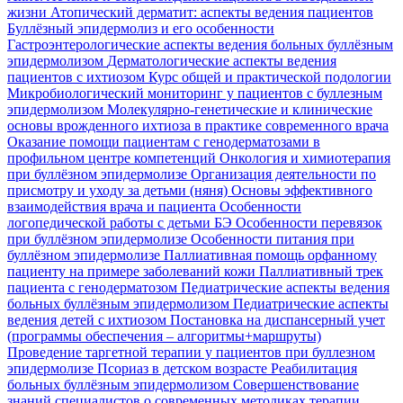
жизни
Атопический дерматит: аспекты ведения пациентов
Буллёзный эпидермолиз и его особенности
Гастроэнтерологические аспекты ведения больных буллёзным
эпидермолизом
Дерматологические аспекты ведения
пациентов с ихтиозом
Курс общей и практической подологии
Микробиологический мониторинг у пациентов с буллезным
эпидермолизом
Молекулярно-генетические и клинические
основы врожденного ихтиоза в практике современного врача
Оказание помощи пациентам с генодерматозами в
профильном центре компетенций
Онкология и химиотерапия
при буллёзном эпидермолизе
Организация деятельности по
присмотру и уходу за детьми (няня)
Основы эффективного
взаимодействия врача и пациента
Особенности
логопедической работы с детьми БЭ
Особенности перевязок
при буллёзном эпидермолизе
Особенности питания при
буллёзном эпидермолизе
Паллиативная помощь орфанному
пациенту на примере заболеваний кожи
Паллиативный трек
пациента с генодерматозом
Педиатрические аспекты ведения
больных буллёзным эпидермолизом
Педиатрические аспекты
ведения детей с ихтиозом
Постановка на диспансерный учет
(программы обеспечения – алгоритмы+маршруты)
Проведение таргетной терапии у пациентов при буллезном
эпидермолизе
Псориаз в детском возрасте
Реабилитация
больных буллёзным эпидермолизом
Совершенствование
знаний специалистов о современных методиках терапии