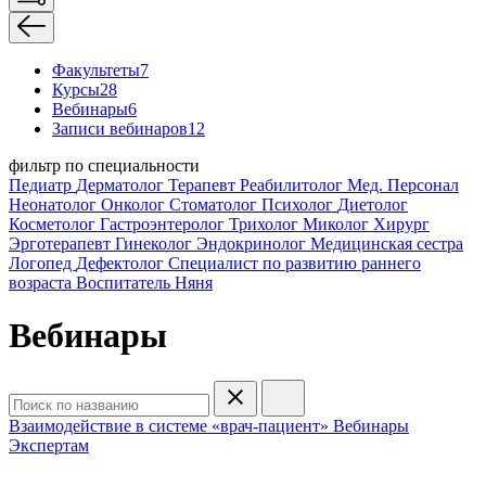
Факультеты
7
Курсы
28
Вебинары
6
Записи вебинаров
12
фильтр по специальности
Педиатр
Дерматолог
Терапевт
Реабилитолог
Мед. Персонал
Неонатолог
Онколог
Стоматолог
Психолог
Диетолог
Косметолог
Гастроэнтеролог
Трихолог
Миколог
Хирург
Эрготерапевт
Гинеколог
Эндокринолог
Медицинская сестра
Логопед
Дефектолог
Специалист по развитию раннего
возраста
Воспитатель
Няня
Вебинары
Взаимодействие в системе «врач-пациент»
Вебинары
Экспертам