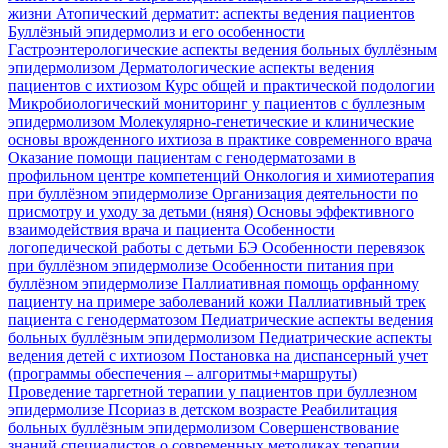
жизни
Атопический дерматит: аспекты ведения пациентов
Буллёзный эпидермолиз и его особенности
Гастроэнтерологические аспекты ведения больных буллёзным
эпидермолизом
Дерматологические аспекты ведения
пациентов с ихтиозом
Курс общей и практической подологии
Микробиологический мониторинг у пациентов с буллезным
эпидермолизом
Молекулярно-генетические и клинические
основы врожденного ихтиоза в практике современного врача
Оказание помощи пациентам с генодерматозами в
профильном центре компетенций
Онкология и химиотерапия
при буллёзном эпидермолизе
Организация деятельности по
присмотру и уходу за детьми (няня)
Основы эффективного
взаимодействия врача и пациента
Особенности
логопедической работы с детьми БЭ
Особенности перевязок
при буллёзном эпидермолизе
Особенности питания при
буллёзном эпидермолизе
Паллиативная помощь орфанному
пациенту на примере заболеваний кожи
Паллиативный трек
пациента с генодерматозом
Педиатрические аспекты ведения
больных буллёзным эпидермолизом
Педиатрические аспекты
ведения детей с ихтиозом
Постановка на диспансерный учет
(программы обеспечения – алгоритмы+маршруты)
Проведение таргетной терапии у пациентов при буллезном
эпидермолизе
Псориаз в детском возрасте
Реабилитация
больных буллёзным эпидермолизом
Совершенствование
знаний специалистов о современных методиках терапии