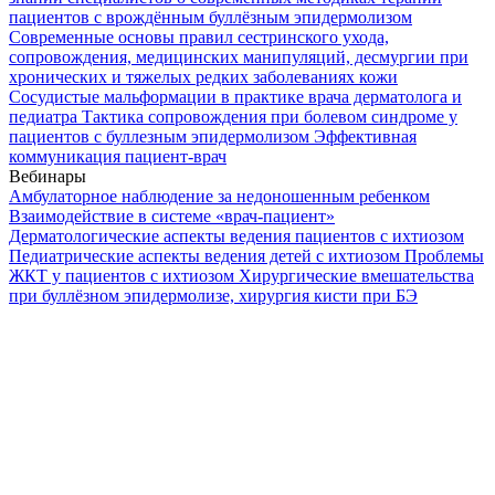
пациентов с врождённым буллёзным эпидермолизом
Современные основы правил сестринского ухода,
сопровождения, медицинских манипуляций, десмургии при
хронических и тяжелых редких заболеваниях кожи
Сосудистые мальформации в практике врача дерматолога и
педиатра
Тактика сопровождения при болевом синдроме у
пациентов с буллезным эпидермолизом
Эффективная
коммуникация пациент-врач
Вебинары
Амбулаторное наблюдение за недоношенным ребенком
Взаимодействие в системе «врач-пациент»
Дерматологические аспекты ведения пациентов с ихтиозом
Педиатрические аспекты ведения детей с ихтиозом
Проблемы
ЖКТ у пациентов с ихтиозом
Хирургические вмешательства
при буллёзном эпидермолизе, хирургия кисти при БЭ