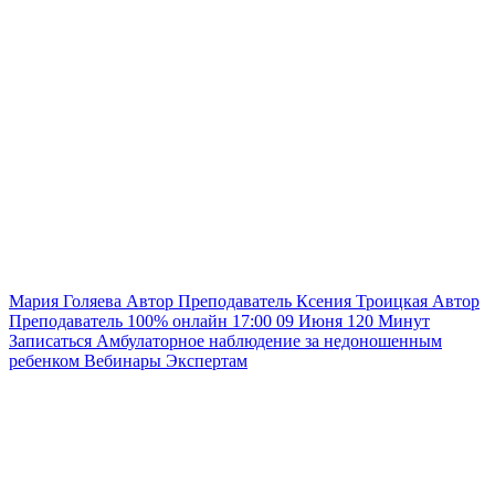
Мария Голяева
Автор
Преподаватель
Ксения Троицкая
Автор
Преподаватель
100% онлайн
17:00
09 Июня
120
Минут
Записаться
Амбулаторное наблюдение за недоношенным
ребенком
Вебинары
Экспертам