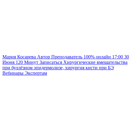
Мария Косарева
Автор
Преподаватель
100% онлайн
17:00
30
Июня
120
Минут
Записаться
Хирургические вмешательства
при буллёзном эпидермолизе, хирургия кисти при БЭ
Вебинары
Экспертам