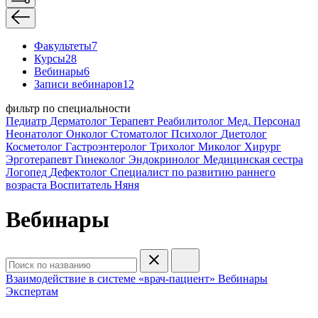
Факультеты
7
Курсы
28
Вебинары
6
Записи вебинаров
12
фильтр по специальности
Педиатр
Дерматолог
Терапевт
Реабилитолог
Мед. Персонал
Неонатолог
Онколог
Стоматолог
Психолог
Диетолог
Косметолог
Гастроэнтеролог
Трихолог
Миколог
Хирург
Эрготерапевт
Гинеколог
Эндокринолог
Медицинская сестра
Логопед
Дефектолог
Специалист по развитию раннего
возраста
Воспитатель
Няня
Вебинары
Взаимодействие в системе «врач-пациент»
Вебинары
Экспертам