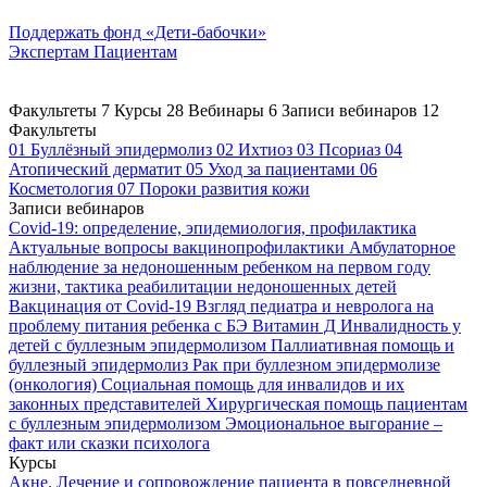
Поддержать
фонд «Дети-бабочки»
Экспертам
Пациентам
Факультеты
7
Курсы
28
Вебинары
6
Записи вебинаров
12
Факультеты
01
Буллёзный эпидермолиз
02
Ихтиоз
03
Псориаз
04
Атопический дерматит
05
Уход за пациентами
06
Косметология
07
Пороки развития кожи
Записи вебинаров
Covid-19: определение, эпидемиология, профилактика
Актуальные вопросы вакцинопрофилактики
Амбулаторное
наблюдение за недоношенным ребенком на первом году
жизни, тактика реабилитации недоношенных детей
Вакцинация от Covid-19
Взгляд педиатра и невролога на
проблему питания ребенка с БЭ
Витамин Д
Инвалидность у
детей с буллезным эпидермолизом
Паллиативная помощь и
буллезный эпидермолиз
Рак при буллезном эпидермолизе
(онкология)
Социальная помощь для инвалидов и их
законных представителей
Хирургическая помощь пациентам
с буллезным эпидермолизом
Эмоциональное выгорание –
факт или сказки психолога
Курсы
Акне. Лечение и сопровождение пациента в повседневной