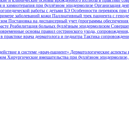
кие и клинические основы врожденного ихтиоза в практике со
я и химиотерапия при буллёзном эпидермолизе
Организация деят
огопедической работы с детьми БЭ
Особенности перевязок при 
римере заболеваний кожи
Паллиативный трек пациента с генод
озом
Постановка на диспансерный учет (программы обеспечени
расте
Реабилитация больных буллёзным эпидермолизом
Совершен
овременные основы правил сестринского ухода, сопровождения
в практике врача дерматолога и педиатра
Тактика сопровождени
ействие в системе «врач-пациент»
Дерматологические аспекты 
озом
Хирургические вмешательства при буллёзном эпидермолизе,