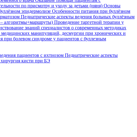
временного врача
Оказание помощи пациентам с
ельности по присмотру и уходу за детьми (няня)
Основы
буллёзном эпидермолизе
Особенности питания при буллёзном
ерматозом
Педиатрические аспекты ведения больных буллёзным
я – алгоритмы+маршруты)
Проведение таргетной терапии у
ствование знаний специалистов о современных методиках
, медицинских манипуляций, десмургии при хронических и
я при болевом синдроме у пациентов с буллезным
ведения пациентов с ихтиозом
Педиатрические аспекты
 хирургия кисти при БЭ