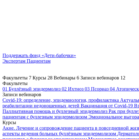
Поддержать
фонд «Дети-бабочки»
Экспертам
Пациентам
Факультеты
7
Курсы
28
Вебинары
6
Записи вебинаров
12
Факультеты
01
Буллёзный эпидермолиз
02
Ихтиоз
03
Псориаз
04
Атопическ
Записи вебинаров
Covid-19: определение, эпидемиология, профилактика
Актуаль
реабилитации недоношенных детей
Вакцинация от Covid-19
Вз
Паллиативная помощь и буллезный эпидермолиз
Рак при булл
пациентам с буллезным эпидермолизом
Эмоциональное выгоран
Курсы
Акне. Лечение и сопровождение пациента в повседневной жи
аспекты ведения больных буллёзным эпидермолизом
Дерматоло