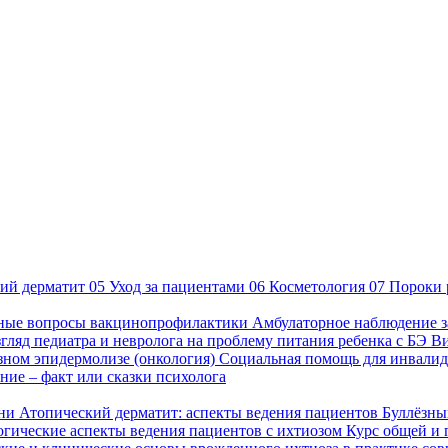
ий дерматит
05
Уход за пациентами
06
Косметология
07
Пороки 
ные вопросы вакцинопрофилактики
Амбулаторное наблюдение з
гляд педиатра и невролога на проблему питания ребенка с БЭ
В
езном эпидермолизе (онкология)
Социальная помощь для инвалид
ие – факт или сказки психолога
зни
Атопический дерматит: аспекты ведения пациентов
Буллёзны
гические аспекты ведения пациентов с ихтиозом
Курс общей и 