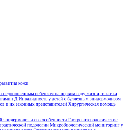
развития кожи
а недоношенным ребенком на первом году жизни, тактика
итамин Д
Инвалидность у детей с буллезным эпидермолизом
ов и их законных представителей
Хирургическая помощь
й эпидермолиз и его особенности
Гастроэнтерологические
практической подологии
Микробиологический мониторинг у