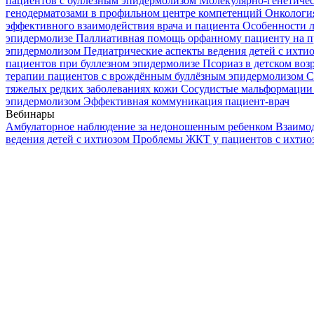
пациентов с буллезным эпидермолизом
Молекулярно-генетичес
генодерматозами в профильном центре компетенций
Онкологи
эффективного взаимодействия врача и пациента
Особенности л
эпидермолизе
Паллиативная помощь орфанному пациенту на п
эпидермолизом
Педиатрические аспекты ведения детей с ихти
пациентов при буллезном эпидермолизе
Псориаз в детском воз
терапии пациентов с врождённым буллёзным эпидермолизом
С
тяжелых редких заболеваниях кожи
Сосудистые мальформации 
эпидермолизом
Эффективная коммуникация пациент-врач
Вебинары
Амбулаторное наблюдение за недоношенным ребенком
Взаимод
ведения детей с ихтиозом
Проблемы ЖКТ у пациентов с ихти