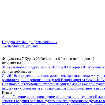
Поддержать
фонд «Дети-бабочки»
Экспертам
Пациентам
Факультеты
7
Курсы
28
Вебинары
6
Записи вебинаров
12
Факультеты
01
Буллёзный эпидермолиз
02
Ихтиоз
03
Псориаз
04
Атопическ
Записи вебинаров
Covid-19: определение, эпидемиология, профилактика
Актуаль
реабилитации недоношенных детей
Вакцинация от Covid-19
Вз
Паллиативная помощь и буллезный эпидермолиз
Рак при булл
пациентам с буллезным эпидермолизом
Эмоциональное выгоран
Курсы
Акне. Лечение и сопровождение пациента в повседневной жи
аспекты ведения больных буллёзным эпидермолизом
Дерматоло