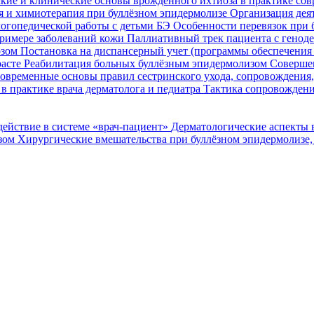
кие и клинические основы врожденного ихтиоза в практике со
я и химиотерапия при буллёзном эпидермолизе
Организация деят
огопедической работы с детьми БЭ
Особенности перевязок при 
римере заболеваний кожи
Паллиативный трек пациента с генод
озом
Постановка на диспансерный учет (программы обеспечени
расте
Реабилитация больных буллёзным эпидермолизом
Совершен
овременные основы правил сестринского ухода, сопровождения
в практике врача дерматолога и педиатра
Тактика сопровождени
ействие в системе «врач-пациент»
Дерматологические аспекты 
озом
Хирургические вмешательства при буллёзном эпидермолизе,