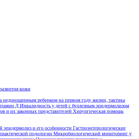
развития кожи
а недоношенным ребенком на первом году жизни, тактика
итамин Д
Инвалидность у детей с буллезным эпидермолизом
ов и их законных представителей
Хирургическая помощь
й эпидермолиз и его особенности
Гастроэнтерологические
практической подологии
Микробиологический мониторинг у