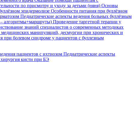
временного врача
Оказание помощи пациентам с
ельности по присмотру и уходу за детьми (няня)
Основы
буллёзном эпидермолизе
Особенности питания при буллёзном
ерматозом
Педиатрические аспекты ведения больных буллёзным
я – алгоритмы+маршруты)
Проведение таргетной терапии у
ствование знаний специалистов о современных методиках
, медицинских манипуляций, десмургии при хронических и
я при болевом синдроме у пациентов с буллезным
ведения пациентов с ихтиозом
Педиатрические аспекты
 хирургия кисти при БЭ