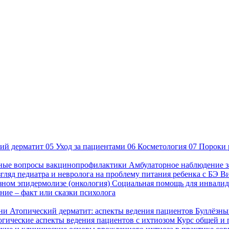
ий дерматит
05
Уход за пациентами
06
Косметология
07
Пороки 
ные вопросы вакцинопрофилактики
Амбулаторное наблюдение з
гляд педиатра и невролога на проблему питания ребенка с БЭ
В
езном эпидермолизе (онкология)
Социальная помощь для инвалид
ие – факт или сказки психолога
зни
Атопический дерматит: аспекты ведения пациентов
Буллёзны
гические аспекты ведения пациентов с ихтиозом
Курс общей и 