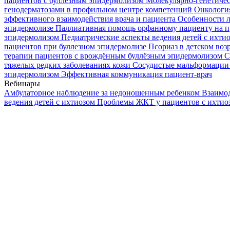
пациентов с буллезным эпидермолизом
Молекулярно-генетичес
генодерматозами в профильном центре компетенций
Онкологи
эффективного взаимодействия врача и пациента
Особенности л
эпидермолизе
Паллиативная помощь орфанному пациенту на п
эпидермолизом
Педиатрические аспекты ведения детей с ихти
пациентов при буллезном эпидермолизе
Псориаз в детском воз
терапии пациентов с врождённым буллёзным эпидермолизом
С
тяжелых редких заболеваниях кожи
Сосудистые мальформации 
эпидермолизом
Эффективная коммуникация пациент-врач
Вебинары
Амбулаторное наблюдение за недоношенным ребенком
Взаимод
ведения детей с ихтиозом
Проблемы ЖКТ у пациентов с ихти