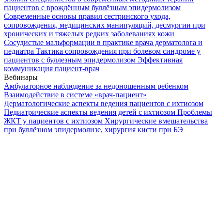
пациентов с врождённым буллёзным эпидермолизом
Современные основы правил сестринского ухода,
сопровождения, медицинских манипуляций, десмургии при
хронических и тяжелых редких заболеваниях кожи
Сосудистые мальформации в практике врача дерматолога и
педиатра
Тактика сопровождения при болевом синдроме у
пациентов с буллезным эпидермолизом
Эффективная
коммуникация пациент-врач
Вебинары
Амбулаторное наблюдение за недоношенным ребенком
Взаимодействие в системе «врач-пациент»
Дерматологические аспекты ведения пациентов с ихтиозом
Педиатрические аспекты ведения детей с ихтиозом
Проблемы
ЖКТ у пациентов с ихтиозом
Хирургические вмешательства
при буллёзном эпидермолизе, хирургия кисти при БЭ