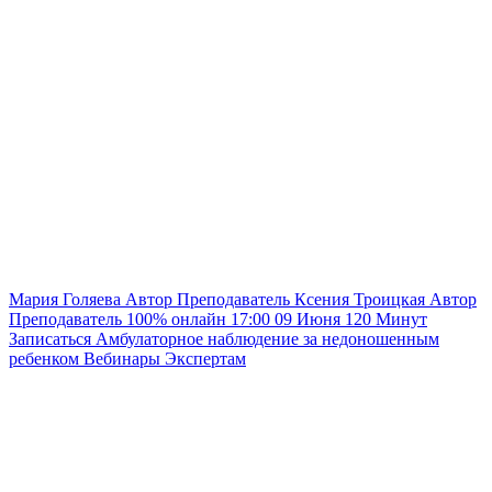
Мария Голяева
Автор
Преподаватель
Ксения Троицкая
Автор
Преподаватель
100% онлайн
17:00
09 Июня
120
Минут
Записаться
Амбулаторное наблюдение за недоношенным
ребенком
Вебинары
Экспертам