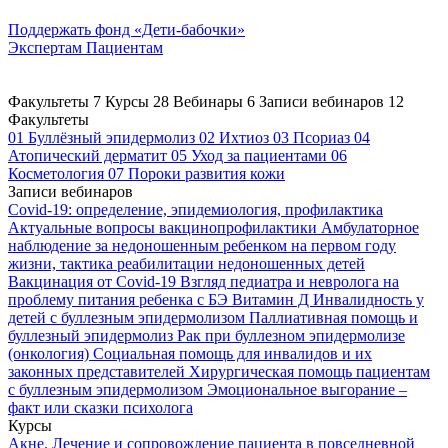
Поддержать
фонд «Дети-бабочки»
Экспертам
Пациентам
Факультеты
7
Курсы
28
Вебинары
6
Записи вебинаров
12
Факультеты
01
Буллёзный эпидермолиз
02
Ихтиоз
03
Псориаз
04
Атопический дерматит
05
Уход за пациентами
06
Косметология
07
Пороки развития кожи
Записи вебинаров
Covid-19: определение, эпидемиология, профилактика
Актуальные вопросы вакцинопрофилактики
Амбулаторное
наблюдение за недоношенным ребенком на первом году
жизни, тактика реабилитации недоношенных детей
Вакцинация от Covid-19
Взгляд педиатра и невролога на
проблему питания ребенка с БЭ
Витамин Д
Инвалидность у
детей с буллезным эпидермолизом
Паллиативная помощь и
буллезный эпидермолиз
Рак при буллезном эпидермолизе
(онкология)
Социальная помощь для инвалидов и их
законных представителей
Хирургическая помощь пациентам
с буллезным эпидермолизом
Эмоциональное выгорание –
факт или сказки психолога
Курсы
Акне. Лечение и сопровождение пациента в повседневной