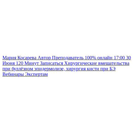
Мария Косарева
Автор
Преподаватель
100% онлайн
17:00
30
Июня
120
Минут
Записаться
Хирургические вмешательства
при буллёзном эпидермолизе, хирургия кисти при БЭ
Вебинары
Экспертам