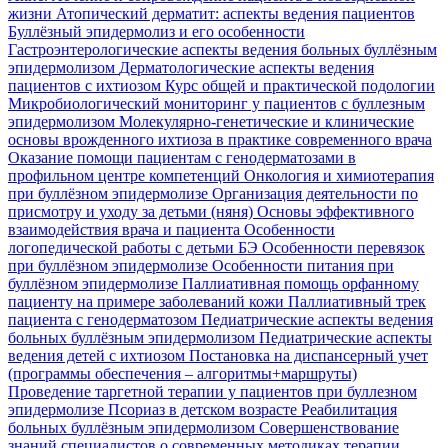
жизни
Атопический дерматит: аспекты ведения пациентов
Буллёзный эпидермолиз и его особенности
Гастроэнтерологические аспекты ведения больных буллёзным
эпидермолизом
Дерматологические аспекты ведения
пациентов с ихтиозом
Курс общей и практической подологии
Микробиологический мониторинг у пациентов с буллезным
эпидермолизом
Молекулярно-генетические и клинические
основы врожденного ихтиоза в практике современного врача
Оказание помощи пациентам с генодерматозами в
профильном центре компетенций
Онкология и химиотерапия
при буллёзном эпидермолизе
Организация деятельности по
присмотру и уходу за детьми (няня)
Основы эффективного
взаимодействия врача и пациента
Особенности
логопедической работы с детьми БЭ
Особенности перевязок
при буллёзном эпидермолизе
Особенности питания при
буллёзном эпидермолизе
Паллиативная помощь орфанному
пациенту на примере заболеваний кожи
Паллиативный трек
пациента с генодерматозом
Педиатрические аспекты ведения
больных буллёзным эпидермолизом
Педиатрические аспекты
ведения детей с ихтиозом
Постановка на диспансерный учет
(программы обеспечения – алгоритмы+маршруты)
Проведение таргетной терапии у пациентов при буллезном
эпидермолизе
Псориаз в детском возрасте
Реабилитация
больных буллёзным эпидермолизом
Совершенствование
знаний специалистов о современных методиках терапии