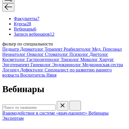
Факультеты
7
Курсы
28
Вебинары
6
Записи вебинаров
12
фильтр по специальности
Педиатр
Дерматолог
Терапевт
Реабилитолог
Мед. Персонал
Неонатолог
Онколог
Стоматолог
Психолог
Диетолог
Косметолог
Гастроэнтеролог
Трихолог
Миколог
Хирург
Эрготерапевт
Гинеколог
Эндокринолог
Медицинская сестра
Логопед
Дефектолог
Специалист по развитию раннего
возраста
Воспитатель
Няня
Вебинары
Взаимодействие в системе «врач-пациент»
Вебинары
Экспертам