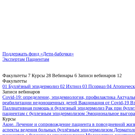
Поддержать
фонд «Дети-бабочки»
Экспертам
Пациентам
Факультеты
7
Курсы
28
Вебинары
6
Записи вебинаров
12
Факультеты
01
Буллёзный эпидермолиз
02
Ихтиоз
03
Псориаз
04
Атопическ
Записи вебинаров
Covid-19: определение, эпидемиология, профилактика
Актуаль
реабилитации недоношенных детей
Вакцинация от Covid-19
Вз
Паллиативная помощь и буллезный эпидермолиз
Рак при булл
пациентам с буллезным эпидермолизом
Эмоциональное выгоран
Курсы
Акне. Лечение и сопровождение пациента в повседневной жи
аспекты ведения больных буллёзным эпидермолизом
Дерматоло