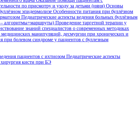
временного врача
Оказание помощи пациентам с
ельности по присмотру и уходу за детьми (няня)
Основы
буллёзном эпидермолизе
Особенности питания при буллёзном
ерматозом
Педиатрические аспекты ведения больных буллёзным
я – алгоритмы+маршруты)
Проведение таргетной терапии у
ствование знаний специалистов о современных методиках
, медицинских манипуляций, десмургии при хронических и
я при болевом синдроме у пациентов с буллезным
ведения пациентов с ихтиозом
Педиатрические аспекты
 хирургия кисти при БЭ