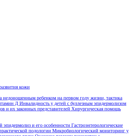
развития кожи
а недоношенным ребенком на первом году жизни, тактика
итамин Д
Инвалидность у детей с буллезным эпидермолизом
ов и их законных представителей
Хирургическая помощь
й эпидермолиз и его особенности
Гастроэнтерологические
практической подологии
Микробиологический мониторинг у