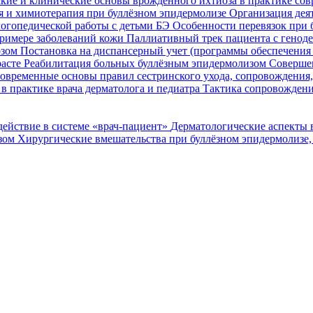
кие и клинические основы врожденного ихтиоза в практике со
я и химиотерапия при буллёзном эпидермолизе
Организация деят
огопедической работы с детьми БЭ
Особенности перевязок при 
римере заболеваний кожи
Паллиативный трек пациента с генод
озом
Постановка на диспансерный учет (программы обеспечени
расте
Реабилитация больных буллёзным эпидермолизом
Совершен
овременные основы правил сестринского ухода, сопровождения
в практике врача дерматолога и педиатра
Тактика сопровождени
ействие в системе «врач-пациент»
Дерматологические аспекты 
озом
Хирургические вмешательства при буллёзном эпидермолизе,