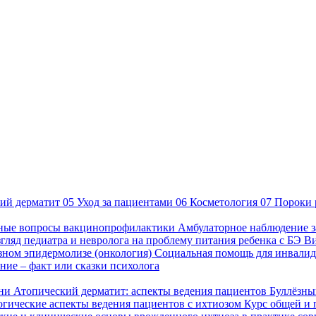
ий дерматит
05
Уход за пациентами
06
Косметология
07
Пороки 
ные вопросы вакцинопрофилактики
Амбулаторное наблюдение з
гляд педиатра и невролога на проблему питания ребенка с БЭ
В
езном эпидермолизе (онкология)
Социальная помощь для инвалид
ие – факт или сказки психолога
зни
Атопический дерматит: аспекты ведения пациентов
Буллёзны
гические аспекты ведения пациентов с ихтиозом
Курс общей и 