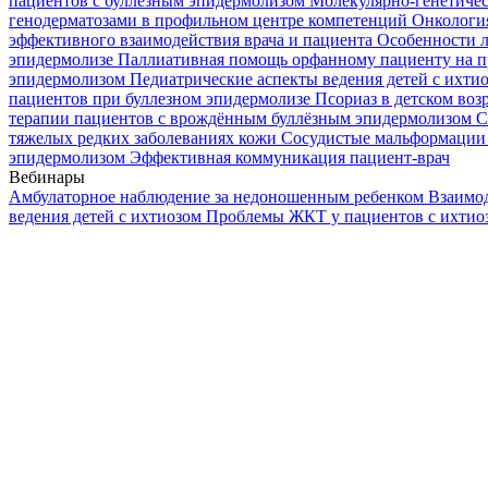
пациентов с буллезным эпидермолизом
Молекулярно-генетичес
генодерматозами в профильном центре компетенций
Онкологи
эффективного взаимодействия врача и пациента
Особенности л
эпидермолизе
Паллиативная помощь орфанному пациенту на п
эпидермолизом
Педиатрические аспекты ведения детей с ихти
пациентов при буллезном эпидермолизе
Псориаз в детском воз
терапии пациентов с врождённым буллёзным эпидермолизом
С
тяжелых редких заболеваниях кожи
Сосудистые мальформации 
эпидермолизом
Эффективная коммуникация пациент-врач
Вебинары
Амбулаторное наблюдение за недоношенным ребенком
Взаимод
ведения детей с ихтиозом
Проблемы ЖКТ у пациентов с ихти