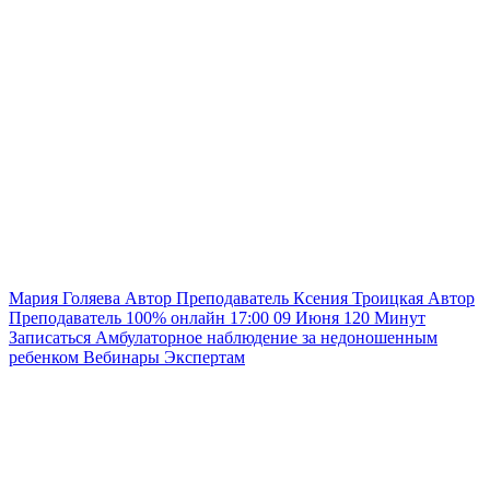
Мария Голяева
Автор
Преподаватель
Ксения Троицкая
Автор
Преподаватель
100% онлайн
17:00
09 Июня
120
Минут
Записаться
Амбулаторное наблюдение за недоношенным
ребенком
Вебинары
Экспертам