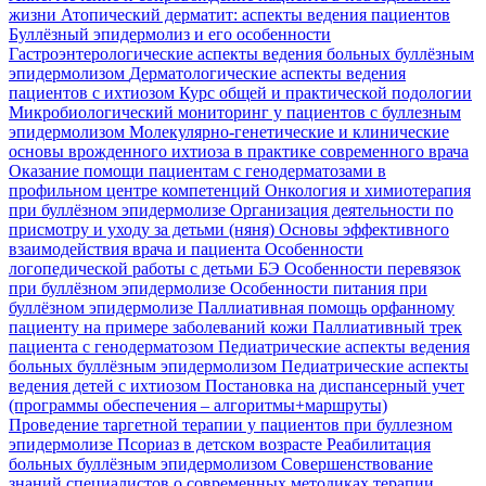
жизни
Атопический дерматит: аспекты ведения пациентов
Буллёзный эпидермолиз и его особенности
Гастроэнтерологические аспекты ведения больных буллёзным
эпидермолизом
Дерматологические аспекты ведения
пациентов с ихтиозом
Курс общей и практической подологии
Микробиологический мониторинг у пациентов с буллезным
эпидермолизом
Молекулярно-генетические и клинические
основы врожденного ихтиоза в практике современного врача
Оказание помощи пациентам с генодерматозами в
профильном центре компетенций
Онкология и химиотерапия
при буллёзном эпидермолизе
Организация деятельности по
присмотру и уходу за детьми (няня)
Основы эффективного
взаимодействия врача и пациента
Особенности
логопедической работы с детьми БЭ
Особенности перевязок
при буллёзном эпидермолизе
Особенности питания при
буллёзном эпидермолизе
Паллиативная помощь орфанному
пациенту на примере заболеваний кожи
Паллиативный трек
пациента с генодерматозом
Педиатрические аспекты ведения
больных буллёзным эпидермолизом
Педиатрические аспекты
ведения детей с ихтиозом
Постановка на диспансерный учет
(программы обеспечения – алгоритмы+маршруты)
Проведение таргетной терапии у пациентов при буллезном
эпидермолизе
Псориаз в детском возрасте
Реабилитация
больных буллёзным эпидермолизом
Совершенствование
знаний специалистов о современных методиках терапии