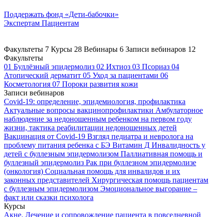
Поддержать
фонд «Дети-бабочки»
Экспертам
Пациентам
Факультеты
7
Курсы
28
Вебинары
6
Записи вебинаров
12
Факультеты
01
Буллёзный эпидермолиз
02
Ихтиоз
03
Псориаз
04
Атопический дерматит
05
Уход за пациентами
06
Косметология
07
Пороки развития кожи
Записи вебинаров
Covid-19: определение, эпидемиология, профилактика
Актуальные вопросы вакцинопрофилактики
Амбулаторное
наблюдение за недоношенным ребенком на первом году
жизни, тактика реабилитации недоношенных детей
Вакцинация от Covid-19
Взгляд педиатра и невролога на
проблему питания ребенка с БЭ
Витамин Д
Инвалидность у
детей с буллезным эпидермолизом
Паллиативная помощь и
буллезный эпидермолиз
Рак при буллезном эпидермолизе
(онкология)
Социальная помощь для инвалидов и их
законных представителей
Хирургическая помощь пациентам
с буллезным эпидермолизом
Эмоциональное выгорание –
факт или сказки психолога
Курсы
Акне. Лечение и сопровождение пациента в повседневной