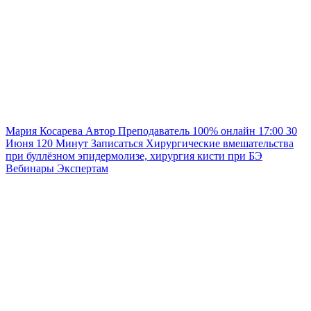
Мария Косарева
Автор
Преподаватель
100% онлайн
17:00
30
Июня
120
Минут
Записаться
Хирургические вмешательства
при буллёзном эпидермолизе, хирургия кисти при БЭ
Вебинары
Экспертам