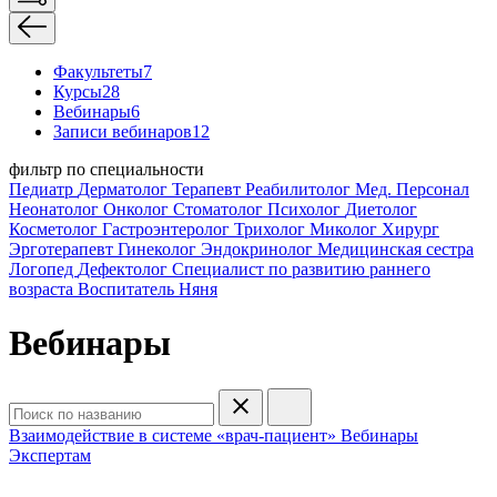
Факультеты
7
Курсы
28
Вебинары
6
Записи вебинаров
12
фильтр по специальности
Педиатр
Дерматолог
Терапевт
Реабилитолог
Мед. Персонал
Неонатолог
Онколог
Стоматолог
Психолог
Диетолог
Косметолог
Гастроэнтеролог
Трихолог
Миколог
Хирург
Эрготерапевт
Гинеколог
Эндокринолог
Медицинская сестра
Логопед
Дефектолог
Специалист по развитию раннего
возраста
Воспитатель
Няня
Вебинары
Взаимодействие в системе «врач-пациент»
Вебинары
Экспертам