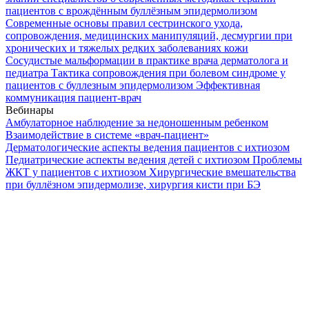
пациентов с врождённым буллёзным эпидермолизом
Современные основы правил сестринского ухода,
сопровождения, медицинских манипуляций, десмургии при
хронических и тяжелых редких заболеваниях кожи
Сосудистые мальформации в практике врача дерматолога и
педиатра
Тактика сопровождения при болевом синдроме у
пациентов с буллезным эпидермолизом
Эффективная
коммуникация пациент-врач
Вебинары
Амбулаторное наблюдение за недоношенным ребенком
Взаимодействие в системе «врач-пациент»
Дерматологические аспекты ведения пациентов с ихтиозом
Педиатрические аспекты ведения детей с ихтиозом
Проблемы
ЖКТ у пациентов с ихтиозом
Хирургические вмешательства
при буллёзном эпидермолизе, хирургия кисти при БЭ