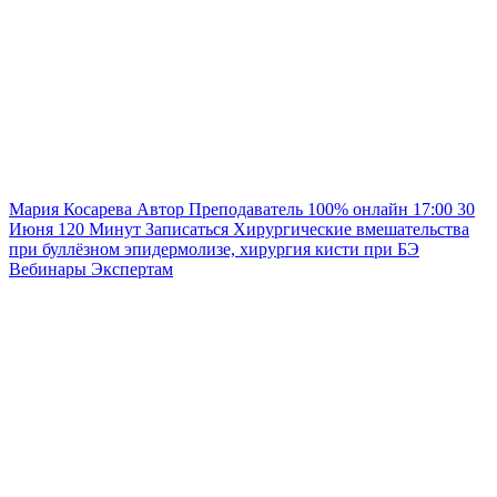
Мария Косарева
Автор
Преподаватель
100% онлайн
17:00
30
Июня
120
Минут
Записаться
Хирургические вмешательства
при буллёзном эпидермолизе, хирургия кисти при БЭ
Вебинары
Экспертам