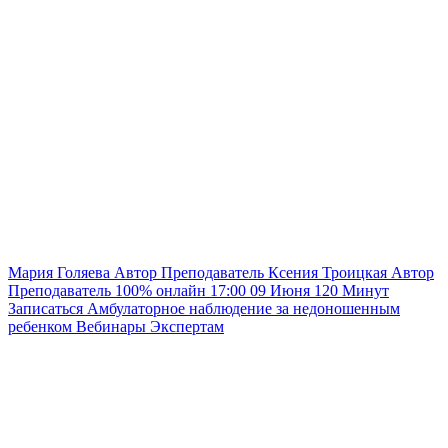
Мария Голяева
Автор
Преподаватель
Ксения Троицкая
Автор
Преподаватель
100% онлайн
17:00
09 Июня
120
Минут
Записаться
Амбулаторное наблюдение за недоношенным
ребенком
Вебинары
Экспертам