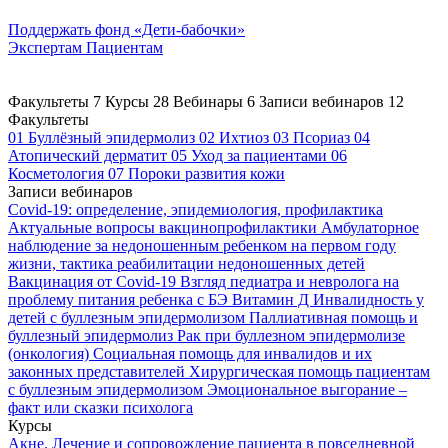
Поддержать
фонд «Дети-бабочки»
Экспертам
Пациентам
Факультеты
7
Курсы
28
Вебинары
6
Записи вебинаров
12
Факультеты
01
Буллёзный эпидермолиз
02
Ихтиоз
03
Псориаз
04
Атопический дерматит
05
Уход за пациентами
06
Косметология
07
Пороки развития кожи
Записи вебинаров
Covid-19: определение, эпидемиология, профилактика
Актуальные вопросы вакцинопрофилактики
Амбулаторное
наблюдение за недоношенным ребенком на первом году
жизни, тактика реабилитации недоношенных детей
Вакцинация от Covid-19
Взгляд педиатра и невролога на
проблему питания ребенка с БЭ
Витамин Д
Инвалидность у
детей с буллезным эпидермолизом
Паллиативная помощь и
буллезный эпидермолиз
Рак при буллезном эпидермолизе
(онкология)
Социальная помощь для инвалидов и их
законных представителей
Хирургическая помощь пациентам
с буллезным эпидермолизом
Эмоциональное выгорание –
факт или сказки психолога
Курсы
Акне. Лечение и сопровождение пациента в повседневной