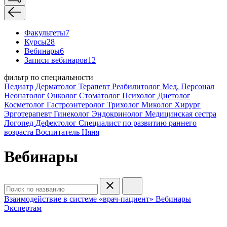
Факультеты
7
Курсы
28
Вебинары
6
Записи вебинаров
12
фильтр по специальности
Педиатр
Дерматолог
Терапевт
Реабилитолог
Мед. Персонал
Неонатолог
Онколог
Стоматолог
Психолог
Диетолог
Косметолог
Гастроэнтеролог
Трихолог
Миколог
Хирург
Эрготерапевт
Гинеколог
Эндокринолог
Медицинская сестра
Логопед
Дефектолог
Специалист по развитию раннего
возраста
Воспитатель
Няня
Вебинары
Взаимодействие в системе «врач-пациент»
Вебинары
Экспертам