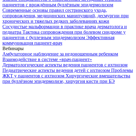
пациентов с врождённым буллёзным эпидермолизом
Современные основы правил сестринского ухода,
сопровождения, медицинских манипуляций, десмургии при
хронических и тяжелых редких заболеваниях кожи
Сосудистые мальформации в практике врача дерматолога и
педиатра
Тактика сопровождения при болевом синдроме у
пациентов с буллезным эпидермолизом
Эффективная
коммуникация пациент-врач
Вебинары
Амбулаторное наблюдение за недоношенным ребенком
Взаимодействие в системе «врач-пациент»
Дерматологические аспекты ведения пациентов с ихтиозом
Педиатрические аспекты ведения детей с ихтиозом
Проблемы
ЖКТ у пациентов с ихтиозом
Хирургические вмешательства
при буллёзном эпидермолизе, хирургия кисти при БЭ