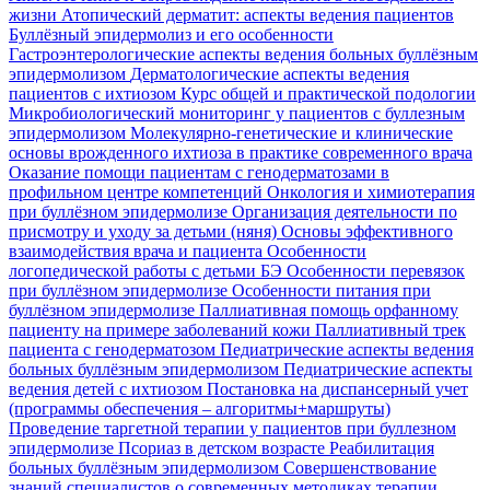
жизни
Атопический дерматит: аспекты ведения пациентов
Буллёзный эпидермолиз и его особенности
Гастроэнтерологические аспекты ведения больных буллёзным
эпидермолизом
Дерматологические аспекты ведения
пациентов с ихтиозом
Курс общей и практической подологии
Микробиологический мониторинг у пациентов с буллезным
эпидермолизом
Молекулярно-генетические и клинические
основы врожденного ихтиоза в практике современного врача
Оказание помощи пациентам с генодерматозами в
профильном центре компетенций
Онкология и химиотерапия
при буллёзном эпидермолизе
Организация деятельности по
присмотру и уходу за детьми (няня)
Основы эффективного
взаимодействия врача и пациента
Особенности
логопедической работы с детьми БЭ
Особенности перевязок
при буллёзном эпидермолизе
Особенности питания при
буллёзном эпидермолизе
Паллиативная помощь орфанному
пациенту на примере заболеваний кожи
Паллиативный трек
пациента с генодерматозом
Педиатрические аспекты ведения
больных буллёзным эпидермолизом
Педиатрические аспекты
ведения детей с ихтиозом
Постановка на диспансерный учет
(программы обеспечения – алгоритмы+маршруты)
Проведение таргетной терапии у пациентов при буллезном
эпидермолизе
Псориаз в детском возрасте
Реабилитация
больных буллёзным эпидермолизом
Совершенствование
знаний специалистов о современных методиках терапии