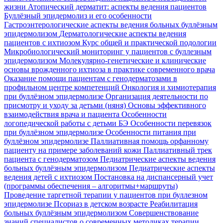
жизни
Атопический дерматит: аспекты ведения пациентов
Буллёзный эпидермолиз и его особенности
Гастроэнтерологические аспекты ведения больных буллёзным
эпидермолизом
Дерматологические аспекты ведения
пациентов с ихтиозом
Курс общей и практической подологии
Микробиологический мониторинг у пациентов с буллезным
эпидермолизом
Молекулярно-генетические и клинические
основы врожденного ихтиоза в практике современного врача
Оказание помощи пациентам с генодерматозами в
профильном центре компетенций
Онкология и химиотерапия
при буллёзном эпидермолизе
Организация деятельности по
присмотру и уходу за детьми (няня)
Основы эффективного
взаимодействия врача и пациента
Особенности
логопедической работы с детьми БЭ
Особенности перевязок
при буллёзном эпидермолизе
Особенности питания при
буллёзном эпидермолизе
Паллиативная помощь орфанному
пациенту на примере заболеваний кожи
Паллиативный трек
пациента с генодерматозом
Педиатрические аспекты ведения
больных буллёзным эпидермолизом
Педиатрические аспекты
ведения детей с ихтиозом
Постановка на диспансерный учет
(программы обеспечения – алгоритмы+маршруты)
Проведение таргетной терапии у пациентов при буллезном
эпидермолизе
Псориаз в детском возрасте
Реабилитация
больных буллёзным эпидермолизом
Совершенствование
знаний специалистов о современных методиках терапии