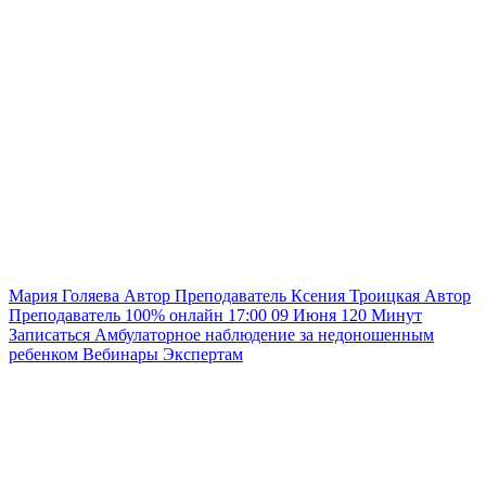
Мария Голяева
Автор
Преподаватель
Ксения Троицкая
Автор
Преподаватель
100% онлайн
17:00
09 Июня
120
Минут
Записаться
Амбулаторное наблюдение за недоношенным
ребенком
Вебинары
Экспертам