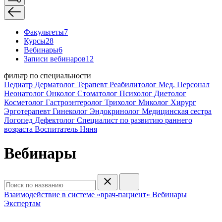
Факультеты
7
Курсы
28
Вебинары
6
Записи вебинаров
12
фильтр по специальности
Педиатр
Дерматолог
Терапевт
Реабилитолог
Мед. Персонал
Неонатолог
Онколог
Стоматолог
Психолог
Диетолог
Косметолог
Гастроэнтеролог
Трихолог
Миколог
Хирург
Эрготерапевт
Гинеколог
Эндокринолог
Медицинская сестра
Логопед
Дефектолог
Специалист по развитию раннего
возраста
Воспитатель
Няня
Вебинары
Взаимодействие в системе «врач-пациент»
Вебинары
Экспертам