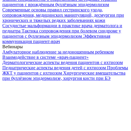
пациентов с врождённым буллёзным эпидермолизом
Современные основы правил сестринского ухода,
сопровождения, медицинских манипуляций, десмургии при
хронических и тяжелых редких заболеваниях кожи
Сосудистые мальформации в практике врача дерматолога и
педиатра
Тактика сопровождения при болевом синдроме у
пациентов с буллезным эпидермолизом
Эффективная
коммуникация пациент-врач
Вебинары
Амбулаторное наблюдение за недоношенным ребенком
Взаимодействие в системе «врач-пациент»
Дерматологические аспекты ведения пациентов с ихтиозом
Педиатрические аспекты ведения детей с ихтиозом
Проблемы
ЖКТ у пациентов с ихтиозом
Хирургические вмешательства
при буллёзном эпидермолизе, хирургия кисти при БЭ