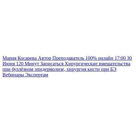
Мария Косарева
Автор
Преподаватель
100% онлайн
17:00
30
Июня
120
Минут
Записаться
Хирургические вмешательства
при буллёзном эпидермолизе, хирургия кисти при БЭ
Вебинары
Экспертам