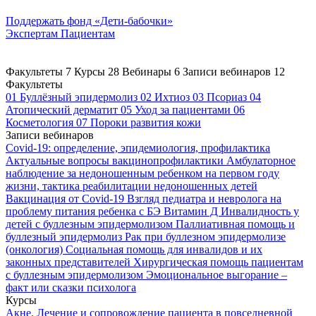
Поддержать
фонд «Дети-бабочки»
Экспертам
Пациентам
Факультеты
7
Курсы
28
Вебинары
6
Записи вебинаров
12
Факультеты
01
Буллёзный эпидермолиз
02
Ихтиоз
03
Псориаз
04
Атопический дерматит
05
Уход за пациентами
06
Косметология
07
Пороки развития кожи
Записи вебинаров
Covid-19: определение, эпидемиология, профилактика
Актуальные вопросы вакцинопрофилактики
Амбулаторное
наблюдение за недоношенным ребенком на первом году
жизни, тактика реабилитации недоношенных детей
Вакцинация от Covid-19
Взгляд педиатра и невролога на
проблему питания ребенка с БЭ
Витамин Д
Инвалидность у
детей с буллезным эпидермолизом
Паллиативная помощь и
буллезный эпидермолиз
Рак при буллезном эпидермолизе
(онкология)
Социальная помощь для инвалидов и их
законных представителей
Хирургическая помощь пациентам
с буллезным эпидермолизом
Эмоциональное выгорание –
факт или сказки психолога
Курсы
Акне. Лечение и сопровождение пациента в повседневной