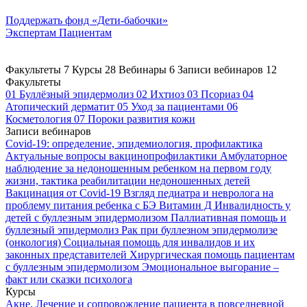
Поддержать
фонд «Дети-бабочки»
Экспертам
Пациентам
Факультеты
7
Курсы
28
Вебинары
6
Записи вебинаров
12
Факультеты
01
Буллёзный эпидермолиз
02
Ихтиоз
03
Псориаз
04
Атопический дерматит
05
Уход за пациентами
06
Косметология
07
Пороки развития кожи
Записи вебинаров
Covid-19: определение, эпидемиология, профилактика
Актуальные вопросы вакцинопрофилактики
Амбулаторное
наблюдение за недоношенным ребенком на первом году
жизни, тактика реабилитации недоношенных детей
Вакцинация от Covid-19
Взгляд педиатра и невролога на
проблему питания ребенка с БЭ
Витамин Д
Инвалидность у
детей с буллезным эпидермолизом
Паллиативная помощь и
буллезный эпидермолиз
Рак при буллезном эпидермолизе
(онкология)
Социальная помощь для инвалидов и их
законных представителей
Хирургическая помощь пациентам
с буллезным эпидермолизом
Эмоциональное выгорание –
факт или сказки психолога
Курсы
Акне. Лечение и сопровождение пациента в повседневной