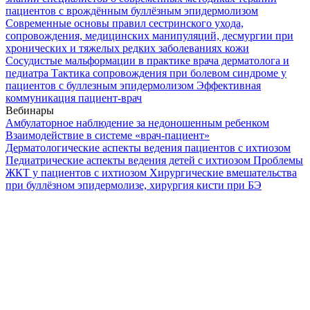
пациентов с врождённым буллёзным эпидермолизом
Современные основы правил сестринского ухода,
сопровождения, медицинских манипуляций, десмургии при
хронических и тяжелых редких заболеваниях кожи
Сосудистые мальформации в практике врача дерматолога и
педиатра
Тактика сопровождения при болевом синдроме у
пациентов с буллезным эпидермолизом
Эффективная
коммуникация пациент-врач
Вебинары
Амбулаторное наблюдение за недоношенным ребенком
Взаимодействие в системе «врач-пациент»
Дерматологические аспекты ведения пациентов с ихтиозом
Педиатрические аспекты ведения детей с ихтиозом
Проблемы
ЖКТ у пациентов с ихтиозом
Хирургические вмешательства
при буллёзном эпидермолизе, хирургия кисти при БЭ