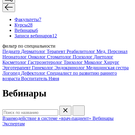
Факультеты
7
Курсы
28
Вебинары
6
Записи вебинаров
12
фильтр по специальности
Педиатр
Дерматолог
Терапевт
Реабилитолог
Мед. Персонал
Неонатолог
Онколог
Стоматолог
Психолог
Диетолог
Косметолог
Гастроэнтеролог
Трихолог
Миколог
Хирург
Эрготерапевт
Гинеколог
Эндокринолог
Медицинская сестра
Логопед
Дефектолог
Специалист по развитию раннего
возраста
Воспитатель
Няня
Вебинары
Взаимодействие в системе «врач-пациент»
Вебинары
Экспертам