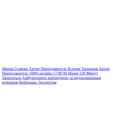
Мария Голяева
Автор
Преподаватель
Ксения Троицкая
Автор
Преподаватель
100% онлайн
17:00
09 Июня
120
Минут
Записаться
Амбулаторное наблюдение за недоношенным
ребенком
Вебинары
Экспертам