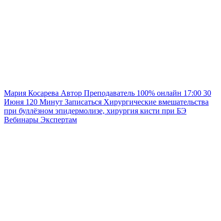
Мария Косарева
Автор
Преподаватель
100% онлайн
17:00
30
Июня
120
Минут
Записаться
Хирургические вмешательства
при буллёзном эпидермолизе, хирургия кисти при БЭ
Вебинары
Экспертам