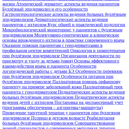
жизни
Атопический дерматит: аспекты ведения пациентов
Буллёзный эпидермолиз и его особенности
Гастроэнтерологические аспекты ведения больных буллёзным
эпидермолизом
Дерматологические аспекты ведения
пациентов с ихтиозом
Курс общей и практической подологии
Микробиологический мониторинг у пациентов с буллезным
эпидермолизом
Молекулярно-генетические и клинические
основы врожденного ихтиоза в практике современного врача
Оказание помощи пациентам с генодерматозами в
профильном центре компетенций
Онкология и химиотерапия
при буллёзном эпидермолизе
Организация деятельности по
присмотру и уходу за детьми (няня)
Основы эффективного
взаимодействия врача и пациента
Особенности
логопедической работы с детьми БЭ
Особенности перевязок
при буллёзном эпидермолизе
Особенности питания при
буллёзном эпидермолизе
Паллиативная помощь орфанному
пациенту на примере заболеваний кожи
Паллиативный трек
пациента с генодерматозом
Педиатрические аспекты ведения
больных буллёзным эпидермолизом
Педиатрические аспекты
ведения детей с ихтиозом
Постановка на диспансерный учет
(программы обеспечения – алгоритмы+маршруты)
Проведение таргетной терапии у пациентов при буллезном
эпидермолизе
Псориаз в детском возрасте
Реабилитация
больных буллёзным эпидермолизом
Совершенствование
знаний специалистов о современных методиках терапии