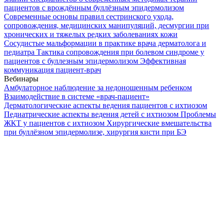
пациентов с врождённым буллёзным эпидермолизом
Современные основы правил сестринского ухода,
сопровождения, медицинских манипуляций, десмургии при
хронических и тяжелых редких заболеваниях кожи
Сосудистые мальформации в практике врача дерматолога и
педиатра
Тактика сопровождения при болевом синдроме у
пациентов с буллезным эпидермолизом
Эффективная
коммуникация пациент-врач
Вебинары
Амбулаторное наблюдение за недоношенным ребенком
Взаимодействие в системе «врач-пациент»
Дерматологические аспекты ведения пациентов с ихтиозом
Педиатрические аспекты ведения детей с ихтиозом
Проблемы
ЖКТ у пациентов с ихтиозом
Хирургические вмешательства
при буллёзном эпидермолизе, хирургия кисти при БЭ