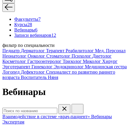
Факультеты
7
Курсы
28
Вебинары
6
Записи вебинаров
12
фильтр по специальности
Педиатр
Дерматолог
Терапевт
Реабилитолог
Мед. Персонал
Неонатолог
Онколог
Стоматолог
Психолог
Диетолог
Косметолог
Гастроэнтеролог
Трихолог
Миколог
Хирург
Эрготерапевт
Гинеколог
Эндокринолог
Медицинская сестра
Логопед
Дефектолог
Специалист по развитию раннего
возраста
Воспитатель
Няня
Вебинары
Взаимодействие в системе «врач-пациент»
Вебинары
Экспертам