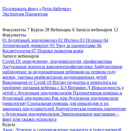
Поддержать
фонд «Дети-бабочки»
Экспертам
Пациентам
Факультеты
7
Курсы
28
Вебинары
6
Записи вебинаров
12
Факультеты
01
Буллёзный эпидермолиз
02
Ихтиоз
03
Псориаз
04
Атопический дерматит
05
Уход за пациентами
06
Косметология
07
Пороки развития кожи
Записи вебинаров
Covid-19: определение, эпидемиология, профилактика
Актуальные вопросы вакцинопрофилактики
Амбулаторное
наблюдение за недоношенным ребенком на первом году
жизни, тактика реабилитации недоношенных детей
Вакцинация от Covid-19
Взгляд педиатра и невролога на
проблему питания ребенка с БЭ
Витамин Д
Инвалидность у
детей с буллезным эпидермолизом
Паллиативная помощь и
буллезный эпидермолиз
Рак при буллезном эпидермолизе
(онкология)
Социальная помощь для инвалидов и их
законных представителей
Хирургическая помощь пациентам
с буллезным эпидермолизом
Эмоциональное выгорание –
факт или сказки психолога
Курсы
Акне. Лечение и сопровождение пациента в повседневной