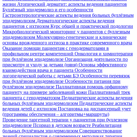
жизни
Атопический дерматит: аспекты ведения пациентов
Буллёзный эпидермолиз и его особенности
Гастроэнтерологические аспекты ведения больных буллёзным
эпидермолизом
Дерматологические аспекты ведения
пациентов с ихтиозом
Курс общей и практической подологии
Микробиологический мониторинг у пациентов с буллезным
эпидермолизом
Молекулярно-генетические и клинические
основы врожденного ихтиоза в практике современного врача
Оказание помощи пациентам с генодерматозами в
профильном центре компетенций
Онкология и химиотерапия
при буллёзном эпидермолизе
Организация деятельности по
присмотру и уходу за детьми (няня)
Основы эффективного
взаимодействия врача и пациента
Особенности
логопедической работы с детьми БЭ
Особенности перевязок
при буллёзном эпидермолизе
Особенности питания при
буллёзном эпидермолизе
Паллиативная помощь орфанному
пациенту на примере заболеваний кожи
Паллиативный трек
пациента с генодерматозом
Педиатрические аспекты ведения
больных буллёзным эпидермолизом
Педиатрические аспекты
ведения детей с ихтиозом
Постановка на диспансерный учет
(программы обеспечения – алгоритмы+маршруты)
Проведение таргетной терапии у пациентов при буллезном
эпидермолизе
Псориаз в детском возрасте
Реабилитация
больных буллёзным эпидермолизом
Совершенствование
знаний специалистов о современных методиках терапии