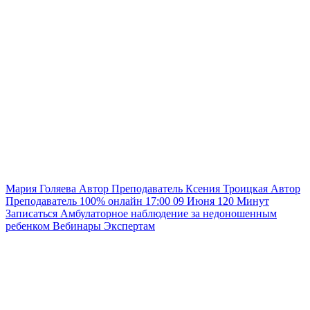
Мария Голяева
Автор
Преподаватель
Ксения Троицкая
Автор
Преподаватель
100% онлайн
17:00
09 Июня
120
Минут
Записаться
Амбулаторное наблюдение за недоношенным
ребенком
Вебинары
Экспертам