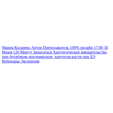
Мария Косарева
Автор
Преподаватель
100% онлайн
17:00
30
Июня
120
Минут
Записаться
Хирургические вмешательства
при буллёзном эпидермолизе, хирургия кисти при БЭ
Вебинары
Экспертам