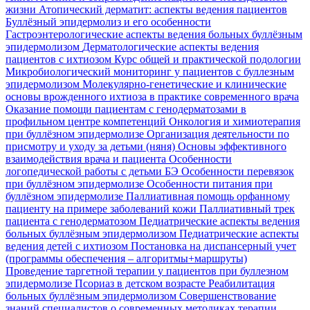
жизни
Атопический дерматит: аспекты ведения пациентов
Буллёзный эпидермолиз и его особенности
Гастроэнтерологические аспекты ведения больных буллёзным
эпидермолизом
Дерматологические аспекты ведения
пациентов с ихтиозом
Курс общей и практической подологии
Микробиологический мониторинг у пациентов с буллезным
эпидермолизом
Молекулярно-генетические и клинические
основы врожденного ихтиоза в практике современного врача
Оказание помощи пациентам с генодерматозами в
профильном центре компетенций
Онкология и химиотерапия
при буллёзном эпидермолизе
Организация деятельности по
присмотру и уходу за детьми (няня)
Основы эффективного
взаимодействия врача и пациента
Особенности
логопедической работы с детьми БЭ
Особенности перевязок
при буллёзном эпидермолизе
Особенности питания при
буллёзном эпидермолизе
Паллиативная помощь орфанному
пациенту на примере заболеваний кожи
Паллиативный трек
пациента с генодерматозом
Педиатрические аспекты ведения
больных буллёзным эпидермолизом
Педиатрические аспекты
ведения детей с ихтиозом
Постановка на диспансерный учет
(программы обеспечения – алгоритмы+маршруты)
Проведение таргетной терапии у пациентов при буллезном
эпидермолизе
Псориаз в детском возрасте
Реабилитация
больных буллёзным эпидермолизом
Совершенствование
знаний специалистов о современных методиках терапии