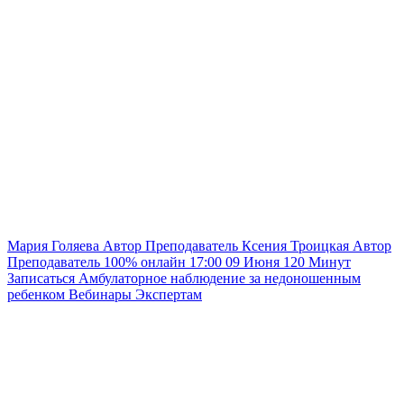
Мария Голяева
Автор
Преподаватель
Ксения Троицкая
Автор
Преподаватель
100% онлайн
17:00
09 Июня
120
Минут
Записаться
Амбулаторное наблюдение за недоношенным
ребенком
Вебинары
Экспертам