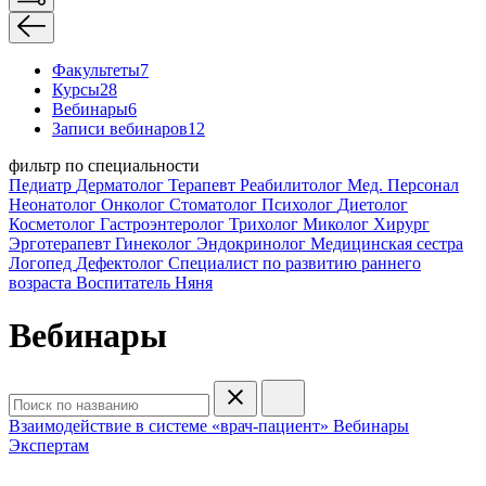
Факультеты
7
Курсы
28
Вебинары
6
Записи вебинаров
12
фильтр по специальности
Педиатр
Дерматолог
Терапевт
Реабилитолог
Мед. Персонал
Неонатолог
Онколог
Стоматолог
Психолог
Диетолог
Косметолог
Гастроэнтеролог
Трихолог
Миколог
Хирург
Эрготерапевт
Гинеколог
Эндокринолог
Медицинская сестра
Логопед
Дефектолог
Специалист по развитию раннего
возраста
Воспитатель
Няня
Вебинары
Взаимодействие в системе «врач-пациент»
Вебинары
Экспертам