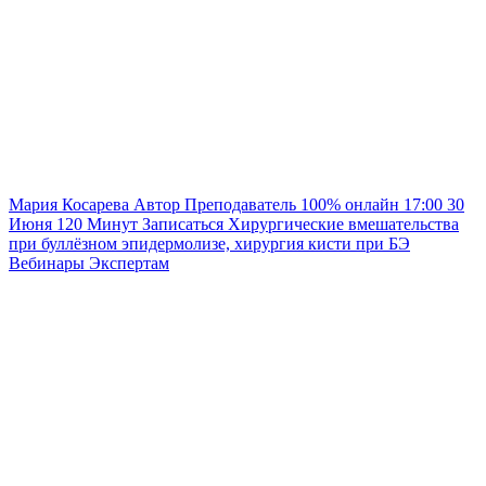
Мария Косарева
Автор
Преподаватель
100% онлайн
17:00
30
Июня
120
Минут
Записаться
Хирургические вмешательства
при буллёзном эпидермолизе, хирургия кисти при БЭ
Вебинары
Экспертам