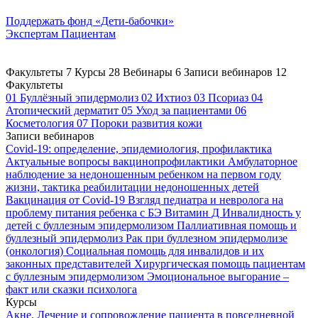
Поддержать
фонд «Дети-бабочки»
Экспертам
Пациентам
Факультеты
7
Курсы
28
Вебинары
6
Записи вебинаров
12
Факультеты
01
Буллёзный эпидермолиз
02
Ихтиоз
03
Псориаз
04
Атопический дерматит
05
Уход за пациентами
06
Косметология
07
Пороки развития кожи
Записи вебинаров
Covid-19: определение, эпидемиология, профилактика
Актуальные вопросы вакцинопрофилактики
Амбулаторное
наблюдение за недоношенным ребенком на первом году
жизни, тактика реабилитации недоношенных детей
Вакцинация от Covid-19
Взгляд педиатра и невролога на
проблему питания ребенка с БЭ
Витамин Д
Инвалидность у
детей с буллезным эпидермолизом
Паллиативная помощь и
буллезный эпидермолиз
Рак при буллезном эпидермолизе
(онкология)
Социальная помощь для инвалидов и их
законных представителей
Хирургическая помощь пациентам
с буллезным эпидермолизом
Эмоциональное выгорание –
факт или сказки психолога
Курсы
Акне. Лечение и сопровождение пациента в повседневной