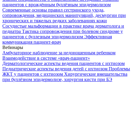
пациентов с врождённым буллёзным эпидермолизом
Современные основы правил сестринского ухода,
сопровождения, медицинских манипуляций, десмургии при
хронических и тяжелых редких заболеваниях кожи
Сосудистые мальформации в практике врача дерматолога и
педиатра
Тактика сопровождения при болевом синдроме у
пациентов с буллезным эпидермолизом
Эффективная
коммуникация пациент-врач
Вебинары
Амбулаторное наблюдение за недоношенным ребенком
Взаимодействие в системе «врач-пациент»
Дерматологические аспекты ведения пациентов с ихтиозом
Педиатрические аспекты ведения детей с ихтиозом
Проблемы
ЖКТ у пациентов с ихтиозом
Хирургические вмешательства
при буллёзном эпидермолизе, хирургия кисти при БЭ