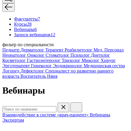
Факультеты
7
Курсы
28
Вебинары
6
Записи вебинаров
12
фильтр по специальности
Педиатр
Дерматолог
Терапевт
Реабилитолог
Мед. Персонал
Неонатолог
Онколог
Стоматолог
Психолог
Диетолог
Косметолог
Гастроэнтеролог
Трихолог
Миколог
Хирург
Эрготерапевт
Гинеколог
Эндокринолог
Медицинская сестра
Логопед
Дефектолог
Специалист по развитию раннего
возраста
Воспитатель
Няня
Вебинары
Взаимодействие в системе «врач-пациент»
Вебинары
Экспертам