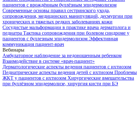
пациентов с врождённым буллёзным эпидермолизом
Современные основы правил сестринского ухода,
сопровождения, медицинских манипуляций, десмургии при
хронических и тяжелых редких заболеваниях кожи
Сосудистые мальформации в практике врача дерматолога и
педиатра
Тактика сопровождения при болевом синдроме у
пациентов с буллезным эпидермолизом
Эффективная
коммуникация пациент-врач
Вебинары
Амбулаторное наблюдение за недоношенным ребенком
Взаимодействие в системе «врач-пациент»
Дерматологические аспекты ведения пациентов с ихтиозом
Педиатрические аспекты ведения детей с ихтиозом
Проблемы
ЖКТ у пациентов с ихтиозом
Хирургические вмешательства
при буллёзном эпидермолизе, хирургия кисти при БЭ