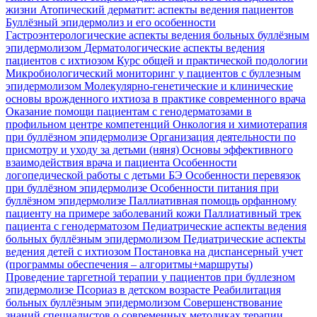
жизни
Атопический дерматит: аспекты ведения пациентов
Буллёзный эпидермолиз и его особенности
Гастроэнтерологические аспекты ведения больных буллёзным
эпидермолизом
Дерматологические аспекты ведения
пациентов с ихтиозом
Курс общей и практической подологии
Микробиологический мониторинг у пациентов с буллезным
эпидермолизом
Молекулярно-генетические и клинические
основы врожденного ихтиоза в практике современного врача
Оказание помощи пациентам с генодерматозами в
профильном центре компетенций
Онкология и химиотерапия
при буллёзном эпидермолизе
Организация деятельности по
присмотру и уходу за детьми (няня)
Основы эффективного
взаимодействия врача и пациента
Особенности
логопедической работы с детьми БЭ
Особенности перевязок
при буллёзном эпидермолизе
Особенности питания при
буллёзном эпидермолизе
Паллиативная помощь орфанному
пациенту на примере заболеваний кожи
Паллиативный трек
пациента с генодерматозом
Педиатрические аспекты ведения
больных буллёзным эпидермолизом
Педиатрические аспекты
ведения детей с ихтиозом
Постановка на диспансерный учет
(программы обеспечения – алгоритмы+маршруты)
Проведение таргетной терапии у пациентов при буллезном
эпидермолизе
Псориаз в детском возрасте
Реабилитация
больных буллёзным эпидермолизом
Совершенствование
знаний специалистов о современных методиках терапии