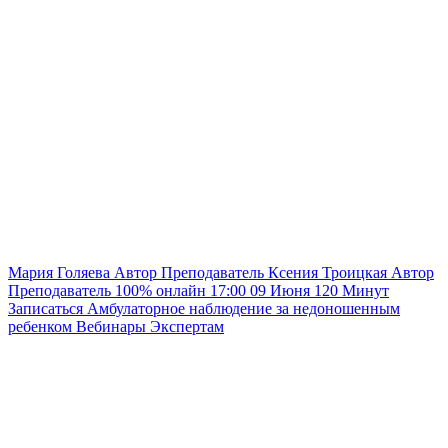
Мария Голяева
Автор
Преподаватель
Ксения Троицкая
Автор
Преподаватель
100% онлайн
17:00
09 Июня
120
Минут
Записаться
Амбулаторное наблюдение за недоношенным
ребенком
Вебинары
Экспертам