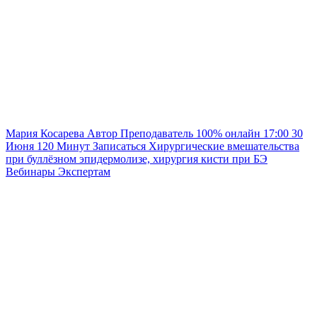
Мария Косарева
Автор
Преподаватель
100% онлайн
17:00
30
Июня
120
Минут
Записаться
Хирургические вмешательства
при буллёзном эпидермолизе, хирургия кисти при БЭ
Вебинары
Экспертам