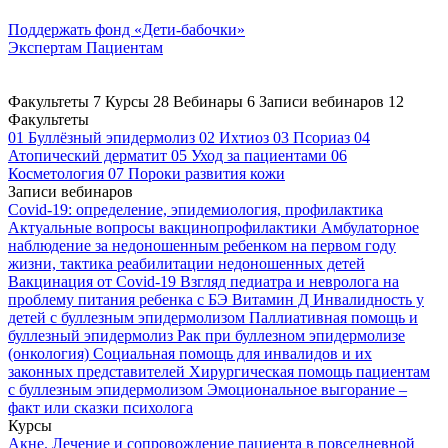
Поддержать
фонд «Дети-бабочки»
Экспертам
Пациентам
Факультеты
7
Курсы
28
Вебинары
6
Записи вебинаров
12
Факультеты
01
Буллёзный эпидермолиз
02
Ихтиоз
03
Псориаз
04
Атопический дерматит
05
Уход за пациентами
06
Косметология
07
Пороки развития кожи
Записи вебинаров
Covid-19: определение, эпидемиология, профилактика
Актуальные вопросы вакцинопрофилактики
Амбулаторное
наблюдение за недоношенным ребенком на первом году
жизни, тактика реабилитации недоношенных детей
Вакцинация от Covid-19
Взгляд педиатра и невролога на
проблему питания ребенка с БЭ
Витамин Д
Инвалидность у
детей с буллезным эпидермолизом
Паллиативная помощь и
буллезный эпидермолиз
Рак при буллезном эпидермолизе
(онкология)
Социальная помощь для инвалидов и их
законных представителей
Хирургическая помощь пациентам
с буллезным эпидермолизом
Эмоциональное выгорание –
факт или сказки психолога
Курсы
Акне. Лечение и сопровождение пациента в повседневной