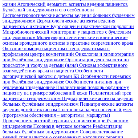
жизни
Атопический дерматит: аспекты ведения пациентов
Буллёзный эпидермолиз и его особенности
Гастроэнтерологические аспекты ведения больных буллёзным
эпидермолизом
Дерматологические аспекты ведения
пациентов с ихтиозом
Курс общей и практической подологии
Микробиологический мониторинг у пациентов с буллезным
эпидермолизом
Молекулярно-генетические и клинические
основы врожденного ихтиоза в практике современного врача
Оказание помощи пациентам с генодерматозами в
профильном центре компетенций
Онкология и химиотерапия
при буллёзном эпидермолизе
Организация деятельности по
присмотру и уходу за детьми (няня)
Основы эффективного
взаимодействия врача и пациента
Особенности
логопедической работы с детьми БЭ
Особенности перевязок
при буллёзном эпидермолизе
Особенности питания при
буллёзном эпидермолизе
Паллиативная помощь орфанному
пациенту на примере заболеваний кожи
Паллиативный трек
пациента с генодерматозом
Педиатрические аспекты ведения
больных буллёзным эпидермолизом
Педиатрические аспекты
ведения детей с ихтиозом
Постановка на диспансерный учет
(программы обеспечения – алгоритмы+маршруты)
Проведение таргетной терапии у пациентов при буллезном
эпидермолизе
Псориаз в детском возрасте
Реабилитация
больных буллёзным эпидермолизом
Совершенствование
знаний специалистов о современных методиках терапии