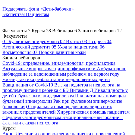
Поддержать
фонд «Дети-бабочки»
Экспертам
Пациентам
Факультеты
7
Курсы
28
Вебинары
6
Записи вебинаров
12
Факультеты
01
Буллёзный эпидермолиз
02
Ихтиоз
03
Псориаз
04
Атопический дерматит
05
Уход за пациентами
06
Косметология
07
Пороки развития кожи
Записи вебинаров
Covid-19: определение, эпидемиология, профилактика
Актуальные вопросы вакцинопрофилактики
Амбулаторное
наблюдение за недоношенным ребенком на первом году
жизни, тактика реабилитации недоношенных детей
Вакцинация от Covid-19
Взгляд педиатра и невролога на
проблему питания ребенка с БЭ
Витамин Д
Инвалидность у
детей с буллезным эпидермолизом
Паллиативная помощь и
буллезный эпидермолиз
Рак при буллезном эпидермолизе
(онкология)
Социальная помощь для инвалидов и их
законных представителей
Хирургическая помощь пациентам
с буллезным эпидермолизом
Эмоциональное выгорание –
факт или сказки психолога
Курсы
Акне. Лечение и сопровождение пациента в повседневной