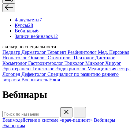
Факультеты
7
Курсы
28
Вебинары
6
Записи вебинаров
12
фильтр по специальности
Педиатр
Дерматолог
Терапевт
Реабилитолог
Мед. Персонал
Неонатолог
Онколог
Стоматолог
Психолог
Диетолог
Косметолог
Гастроэнтеролог
Трихолог
Миколог
Хирург
Эрготерапевт
Гинеколог
Эндокринолог
Медицинская сестра
Логопед
Дефектолог
Специалист по развитию раннего
возраста
Воспитатель
Няня
Вебинары
Взаимодействие в системе «врач-пациент»
Вебинары
Экспертам