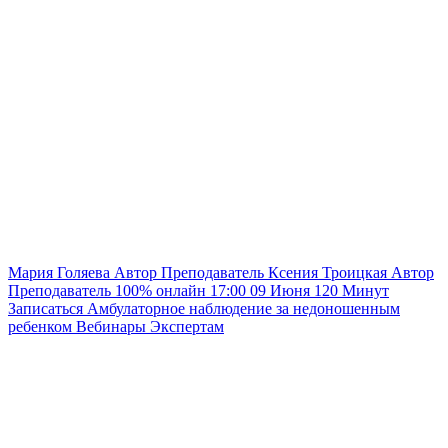
Мария Голяева
Автор
Преподаватель
Ксения Троицкая
Автор
Преподаватель
100% онлайн
17:00
09 Июня
120
Минут
Записаться
Амбулаторное наблюдение за недоношенным
ребенком
Вебинары
Экспертам