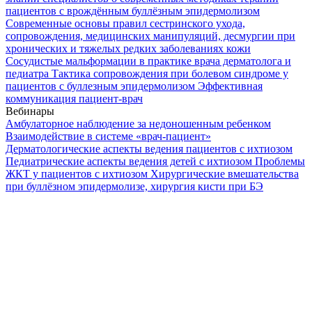
пациентов с врождённым буллёзным эпидермолизом
Современные основы правил сестринского ухода,
сопровождения, медицинских манипуляций, десмургии при
хронических и тяжелых редких заболеваниях кожи
Сосудистые мальформации в практике врача дерматолога и
педиатра
Тактика сопровождения при болевом синдроме у
пациентов с буллезным эпидермолизом
Эффективная
коммуникация пациент-врач
Вебинары
Амбулаторное наблюдение за недоношенным ребенком
Взаимодействие в системе «врач-пациент»
Дерматологические аспекты ведения пациентов с ихтиозом
Педиатрические аспекты ведения детей с ихтиозом
Проблемы
ЖКТ у пациентов с ихтиозом
Хирургические вмешательства
при буллёзном эпидермолизе, хирургия кисти при БЭ