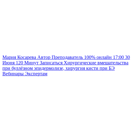
Мария Косарева
Автор
Преподаватель
100% онлайн
17:00
30
Июня
120
Минут
Записаться
Хирургические вмешательства
при буллёзном эпидермолизе, хирургия кисти при БЭ
Вебинары
Экспертам