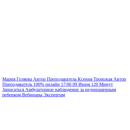
Мария Голяева
Автор
Преподаватель
Ксения Троицкая
Автор
Преподаватель
100% онлайн
17:00
09 Июня
120
Минут
Записаться
Амбулаторное наблюдение за недоношенным
ребенком
Вебинары
Экспертам