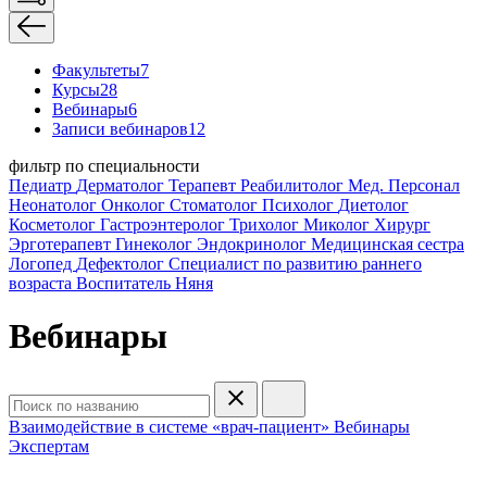
Факультеты
7
Курсы
28
Вебинары
6
Записи вебинаров
12
фильтр по специальности
Педиатр
Дерматолог
Терапевт
Реабилитолог
Мед. Персонал
Неонатолог
Онколог
Стоматолог
Психолог
Диетолог
Косметолог
Гастроэнтеролог
Трихолог
Миколог
Хирург
Эрготерапевт
Гинеколог
Эндокринолог
Медицинская сестра
Логопед
Дефектолог
Специалист по развитию раннего
возраста
Воспитатель
Няня
Вебинары
Взаимодействие в системе «врач-пациент»
Вебинары
Экспертам