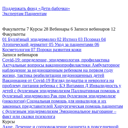
Поддержать
фонд «Дети-бабочки»
Экспертам
Пациентам
Факультеты
7
Курсы
28
Вебинары
6
Записи вебинаров
12
Факультеты
01
Буллёзный эпидермолиз
02
Ихтиоз
03
Псориаз
04
Атопический дерматит
05
Уход за пациентами
06
Косметология
07
Пороки развития кожи
Записи вебинаров
Covid-19: определение, эпидемиология, профилактика
Актуальные вопросы вакцинопрофилактики
Амбулаторное
наблюдение за недоношенным ребенком на первом году
жизни, тактика реабилитации недоношенных детей
Вакцинация от Covid-19
Взгляд педиатра и невролога на
проблему питания ребенка с БЭ
Витамин Д
Инвалидность у
детей с буллезным эпидермолизом
Паллиативная помощь и
буллезный эпидермолиз
Рак при буллезном эпидермолизе
(онкология)
Социальная помощь для инвалидов и их
законных представителей
Хирургическая помощь пациентам
с буллезным эпидермолизом
Эмоциональное выгорание –
факт или сказки психолога
Курсы
Акне. Лечение и сопровождение пациента в повседневной