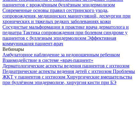
пациентов с врождённым буллёзным эпидермолизом
Современные основы правил сестринского ухода,
сопровождения, медицинских манипуляций, десмургии при
хронических и тяжелых редких заболеваниях кожи
Сосудистые мальформации в практике врача дерматолога и
педиатра
Тактика сопровождения при болевом синдроме у
пациентов с буллезным эпидермолизом
Эффективная
коммуникация пациент-врач
Вебинары
Амбулаторное наблюдение за недоношенным ребенком
Взаимодействие в системе «врач-пациент»
Дерматологические аспекты ведения пациентов с ихтиозом
Педиатрические аспекты ведения детей с ихтиозом
Проблемы
ЖКТ у пациентов с ихтиозом
Хирургические вмешательства
при буллёзном эпидермолизе, хирургия кисти при БЭ