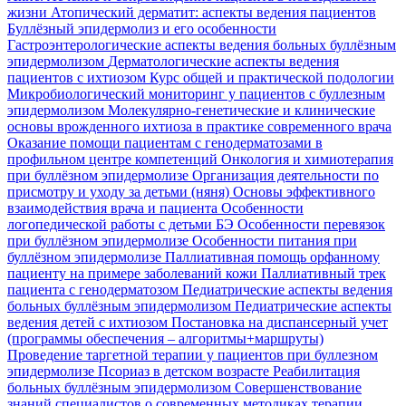
жизни
Атопический дерматит: аспекты ведения пациентов
Буллёзный эпидермолиз и его особенности
Гастроэнтерологические аспекты ведения больных буллёзным
эпидермолизом
Дерматологические аспекты ведения
пациентов с ихтиозом
Курс общей и практической подологии
Микробиологический мониторинг у пациентов с буллезным
эпидермолизом
Молекулярно-генетические и клинические
основы врожденного ихтиоза в практике современного врача
Оказание помощи пациентам с генодерматозами в
профильном центре компетенций
Онкология и химиотерапия
при буллёзном эпидермолизе
Организация деятельности по
присмотру и уходу за детьми (няня)
Основы эффективного
взаимодействия врача и пациента
Особенности
логопедической работы с детьми БЭ
Особенности перевязок
при буллёзном эпидермолизе
Особенности питания при
буллёзном эпидермолизе
Паллиативная помощь орфанному
пациенту на примере заболеваний кожи
Паллиативный трек
пациента с генодерматозом
Педиатрические аспекты ведения
больных буллёзным эпидермолизом
Педиатрические аспекты
ведения детей с ихтиозом
Постановка на диспансерный учет
(программы обеспечения – алгоритмы+маршруты)
Проведение таргетной терапии у пациентов при буллезном
эпидермолизе
Псориаз в детском возрасте
Реабилитация
больных буллёзным эпидермолизом
Совершенствование
знаний специалистов о современных методиках терапии