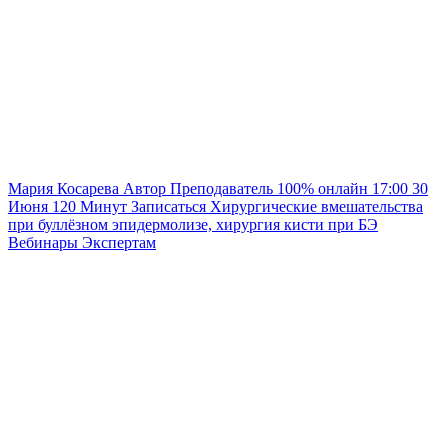
Мария Косарева
Автор
Преподаватель
100% онлайн
17:00
30
Июня
120
Минут
Записаться
Хирургические вмешательства
при буллёзном эпидермолизе, хирургия кисти при БЭ
Вебинары
Экспертам