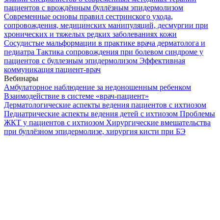
пациентов с врождённым буллёзным эпидермолизом
Современные основы правил сестринского ухода,
сопровождения, медицинских манипуляций, десмургии при
хронических и тяжелых редких заболеваниях кожи
Сосудистые мальформации в практике врача дерматолога и
педиатра
Тактика сопровождения при болевом синдроме у
пациентов с буллезным эпидермолизом
Эффективная
коммуникация пациент-врач
Вебинары
Амбулаторное наблюдение за недоношенным ребенком
Взаимодействие в системе «врач-пациент»
Дерматологические аспекты ведения пациентов с ихтиозом
Педиатрические аспекты ведения детей с ихтиозом
Проблемы
ЖКТ у пациентов с ихтиозом
Хирургические вмешательства
при буллёзном эпидермолизе, хирургия кисти при БЭ