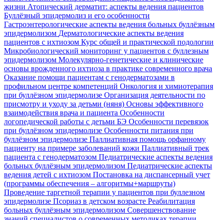
жизни
Атопический дерматит: аспекты ведения пациентов
Буллёзный эпидермолиз и его особенности
Гастроэнтерологические аспекты ведения больных буллёзным
эпидермолизом
Дерматологические аспекты ведения
пациентов с ихтиозом
Курс общей и практической подологии
Микробиологический мониторинг у пациентов с буллезным
эпидермолизом
Молекулярно-генетические и клинические
основы врожденного ихтиоза в практике современного врача
Оказание помощи пациентам с генодерматозами в
профильном центре компетенций
Онкология и химиотерапия
при буллёзном эпидермолизе
Организация деятельности по
присмотру и уходу за детьми (няня)
Основы эффективного
взаимодействия врача и пациента
Особенности
логопедической работы с детьми БЭ
Особенности перевязок
при буллёзном эпидермолизе
Особенности питания при
буллёзном эпидермолизе
Паллиативная помощь орфанному
пациенту на примере заболеваний кожи
Паллиативный трек
пациента с генодерматозом
Педиатрические аспекты ведения
больных буллёзным эпидермолизом
Педиатрические аспекты
ведения детей с ихтиозом
Постановка на диспансерный учет
(программы обеспечения – алгоритмы+маршруты)
Проведение таргетной терапии у пациентов при буллезном
эпидермолизе
Псориаз в детском возрасте
Реабилитация
больных буллёзным эпидермолизом
Совершенствование
знаний специалистов о современных методиках терапии