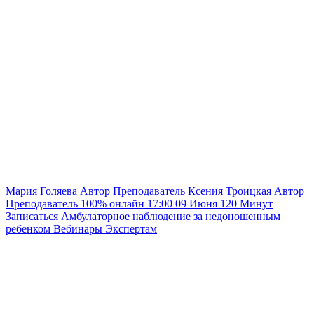
Мария Голяева
Автор
Преподаватель
Ксения Троицкая
Автор
Преподаватель
100% онлайн
17:00
09 Июня
120
Минут
Записаться
Амбулаторное наблюдение за недоношенным
ребенком
Вебинары
Экспертам