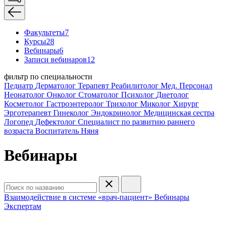
Факультеты
7
Курсы
28
Вебинары
6
Записи вебинаров
12
фильтр по специальности
Педиатр
Дерматолог
Терапевт
Реабилитолог
Мед. Персонал
Неонатолог
Онколог
Стоматолог
Психолог
Диетолог
Косметолог
Гастроэнтеролог
Трихолог
Миколог
Хирург
Эрготерапевт
Гинеколог
Эндокринолог
Медицинская сестра
Логопед
Дефектолог
Специалист по развитию раннего
возраста
Воспитатель
Няня
Вебинары
Взаимодействие в системе «врач-пациент»
Вебинары
Экспертам