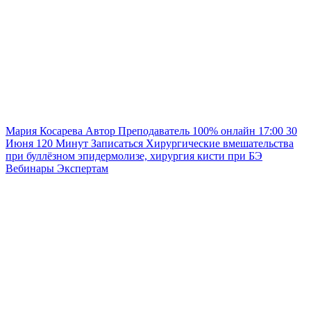
Мария Косарева
Автор
Преподаватель
100% онлайн
17:00
30
Июня
120
Минут
Записаться
Хирургические вмешательства
при буллёзном эпидермолизе, хирургия кисти при БЭ
Вебинары
Экспертам