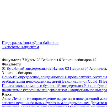
Поддержать
фонд «Дети-бабочки»
Экспертам
Пациентам
Факультеты
7
Курсы
28
Вебинары
6
Записи вебинаров
12
Факультеты
01
Буллёзный эпидермолиз
02
Ихтиоз
03
Псориаз
04
Атопическ
Записи вебинаров
Covid-19: определение, эпидемиология, профилактика
Актуаль
реабилитации недоношенных детей
Вакцинация от Covid-19
Вз
Паллиативная помощь и буллезный эпидермолиз
Рак при булл
пациентам с буллезным эпидермолизом
Эмоциональное выгоран
Курсы
Акне. Лечение и сопровождение пациента в повседневной жи
аспекты ведения больных буллёзным эпидермолизом
Дерматоло