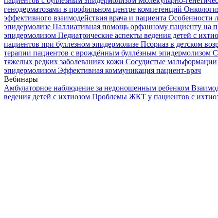
пациентов с буллезным эпидермолизом
Молекулярно-генетичес
генодерматозами в профильном центре компетенций
Онкологи
эффективного взаимодействия врача и пациента
Особенности л
эпидермолизе
Паллиативная помощь орфанному пациенту на п
эпидермолизом
Педиатрические аспекты ведения детей с ихти
пациентов при буллезном эпидермолизе
Псориаз в детском воз
терапии пациентов с врождённым буллёзным эпидермолизом
С
тяжелых редких заболеваниях кожи
Сосудистые мальформации 
эпидермолизом
Эффективная коммуникация пациент-врач
Вебинары
Амбулаторное наблюдение за недоношенным ребенком
Взаимод
ведения детей с ихтиозом
Проблемы ЖКТ у пациентов с ихти