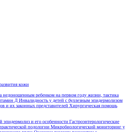
развития кожи
а недоношенным ребенком на первом году жизни, тактика
итамин Д
Инвалидность у детей с буллезным эпидермолизом
ов и их законных представителей
Хирургическая помощь
й эпидермолиз и его особенности
Гастроэнтерологические
практической подологии
Микробиологический мониторинг у