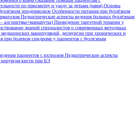
временного врача
Оказание помощи пациентам с
ельности по присмотру и уходу за детьми (няня)
Основы
буллёзном эпидермолизе
Особенности питания при буллёзном
ерматозом
Педиатрические аспекты ведения больных буллёзным
я – алгоритмы+маршруты)
Проведение таргетной терапии у
ствование знаний специалистов о современных методиках
, медицинских манипуляций, десмургии при хронических и
я при болевом синдроме у пациентов с буллезным
ведения пациентов с ихтиозом
Педиатрические аспекты
 хирургия кисти при БЭ