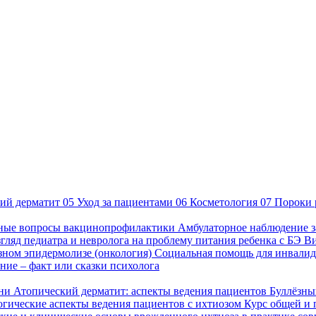
ий дерматит
05
Уход за пациентами
06
Косметология
07
Пороки 
ные вопросы вакцинопрофилактики
Амбулаторное наблюдение з
гляд педиатра и невролога на проблему питания ребенка с БЭ
В
езном эпидермолизе (онкология)
Социальная помощь для инвалид
ие – факт или сказки психолога
зни
Атопический дерматит: аспекты ведения пациентов
Буллёзны
гические аспекты ведения пациентов с ихтиозом
Курс общей и 