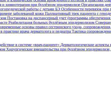
кие и клинические основы врожденного ихтиоза в практике со
я и химиотерапия при буллёзном эпидермолизе
Организация деят
огопедической работы с детьми БЭ
Особенности перевязок при 
римере заболеваний кожи
Паллиативный трек пациента с генод
озом
Постановка на диспансерный учет (программы обеспечени
расте
Реабилитация больных буллёзным эпидермолизом
Совершен
овременные основы правил сестринского ухода, сопровождения
в практике врача дерматолога и педиатра
Тактика сопровождени
ействие в системе «врач-пациент»
Дерматологические аспекты 
озом
Хирургические вмешательства при буллёзном эпидермолизе,