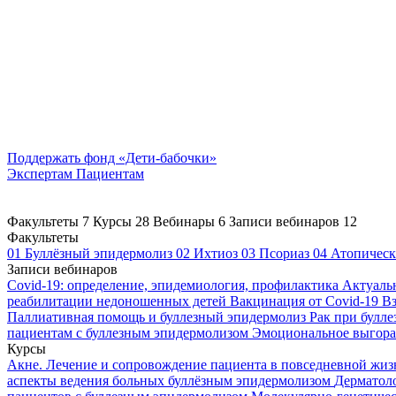
Поддержать
фонд «Дети-бабочки»
Экспертам
Пациентам
Факультеты
7
Курсы
28
Вебинары
6
Записи вебинаров
12
Факультеты
01
Буллёзный эпидермолиз
02
Ихтиоз
03
Псориаз
04
Атопическ
Записи вебинаров
Covid-19: определение, эпидемиология, профилактика
Актуаль
реабилитации недоношенных детей
Вакцинация от Covid-19
Вз
Паллиативная помощь и буллезный эпидермолиз
Рак при булл
пациентам с буллезным эпидермолизом
Эмоциональное выгоран
Курсы
Акне. Лечение и сопровождение пациента в повседневной жи
аспекты ведения больных буллёзным эпидермолизом
Дерматоло