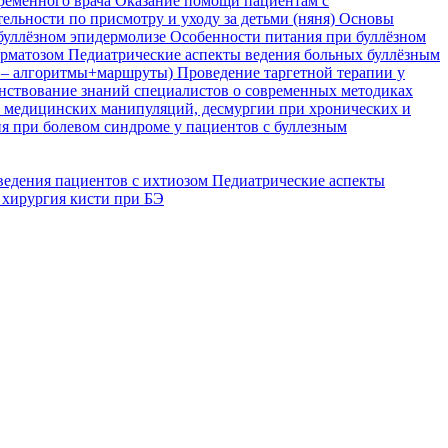
временного врача
Оказание помощи пациентам с
ельности по присмотру и уходу за детьми (няня)
Основы
буллёзном эпидермолизе
Особенности питания при буллёзном
ерматозом
Педиатрические аспекты ведения больных буллёзным
я – алгоритмы+маршруты)
Проведение таргетной терапии у
ствование знаний специалистов о современных методиках
, медицинских манипуляций, десмургии при хронических и
я при болевом синдроме у пациентов с буллезным
ведения пациентов с ихтиозом
Педиатрические аспекты
 хирургия кисти при БЭ