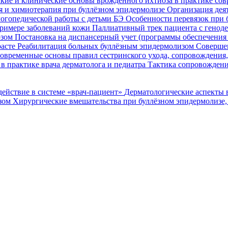
кие и клинические основы врожденного ихтиоза в практике со
я и химиотерапия при буллёзном эпидермолизе
Организация деят
огопедической работы с детьми БЭ
Особенности перевязок при 
римере заболеваний кожи
Паллиативный трек пациента с генод
озом
Постановка на диспансерный учет (программы обеспечени
расте
Реабилитация больных буллёзным эпидермолизом
Совершен
овременные основы правил сестринского ухода, сопровождения
в практике врача дерматолога и педиатра
Тактика сопровождени
ействие в системе «врач-пациент»
Дерматологические аспекты 
озом
Хирургические вмешательства при буллёзном эпидермолизе,