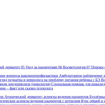
ий дерматит
05
Уход за пациентами
06
Косметология
07
Пороки 
ные вопросы вакцинопрофилактики
Амбулаторное наблюдение з
гляд педиатра и невролога на проблему питания ребенка с БЭ
В
езном эпидермолизе (онкология)
Социальная помощь для инвалид
ие – факт или сказки психолога
зни
Атопический дерматит: аспекты ведения пациентов
Буллёзны
гические аспекты ведения пациентов с ихтиозом
Курс общей и 