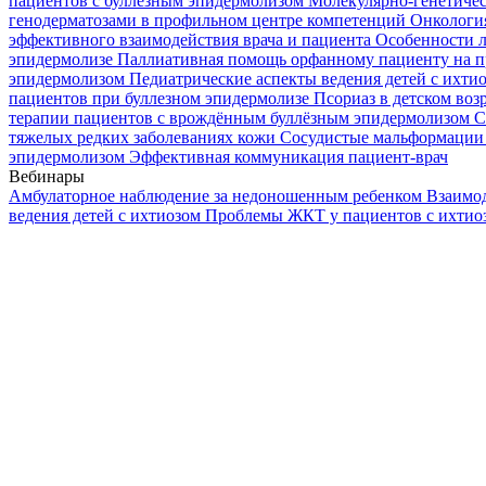
пациентов с буллезным эпидермолизом
Молекулярно-генетичес
генодерматозами в профильном центре компетенций
Онкологи
эффективного взаимодействия врача и пациента
Особенности л
эпидермолизе
Паллиативная помощь орфанному пациенту на п
эпидермолизом
Педиатрические аспекты ведения детей с ихти
пациентов при буллезном эпидермолизе
Псориаз в детском воз
терапии пациентов с врождённым буллёзным эпидермолизом
С
тяжелых редких заболеваниях кожи
Сосудистые мальформации 
эпидермолизом
Эффективная коммуникация пациент-врач
Вебинары
Амбулаторное наблюдение за недоношенным ребенком
Взаимод
ведения детей с ихтиозом
Проблемы ЖКТ у пациентов с ихти