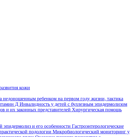
развития кожи
а недоношенным ребенком на первом году жизни, тактика
итамин Д
Инвалидность у детей с буллезным эпидермолизом
ов и их законных представителей
Хирургическая помощь
й эпидермолиз и его особенности
Гастроэнтерологические
практической подологии
Микробиологический мониторинг у