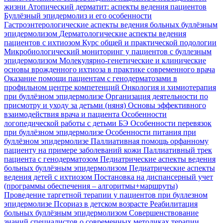
жизни
Атопический дерматит: аспекты ведения пациентов
Буллёзный эпидермолиз и его особенности
Гастроэнтерологические аспекты ведения больных буллёзным
эпидермолизом
Дерматологические аспекты ведения
пациентов с ихтиозом
Курс общей и практической подологии
Микробиологический мониторинг у пациентов с буллезным
эпидермолизом
Молекулярно-генетические и клинические
основы врожденного ихтиоза в практике современного врача
Оказание помощи пациентам с генодерматозами в
профильном центре компетенций
Онкология и химиотерапия
при буллёзном эпидермолизе
Организация деятельности по
присмотру и уходу за детьми (няня)
Основы эффективного
взаимодействия врача и пациента
Особенности
логопедической работы с детьми БЭ
Особенности перевязок
при буллёзном эпидермолизе
Особенности питания при
буллёзном эпидермолизе
Паллиативная помощь орфанному
пациенту на примере заболеваний кожи
Паллиативный трек
пациента с генодерматозом
Педиатрические аспекты ведения
больных буллёзным эпидермолизом
Педиатрические аспекты
ведения детей с ихтиозом
Постановка на диспансерный учет
(программы обеспечения – алгоритмы+маршруты)
Проведение таргетной терапии у пациентов при буллезном
эпидермолизе
Псориаз в детском возрасте
Реабилитация
больных буллёзным эпидермолизом
Совершенствование
знаний специалистов о современных методиках терапии