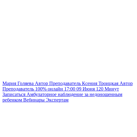
Мария Голяева
Автор
Преподаватель
Ксения Троицкая
Автор
Преподаватель
100% онлайн
17:00
09 Июня
120
Минут
Записаться
Амбулаторное наблюдение за недоношенным
ребенком
Вебинары
Экспертам