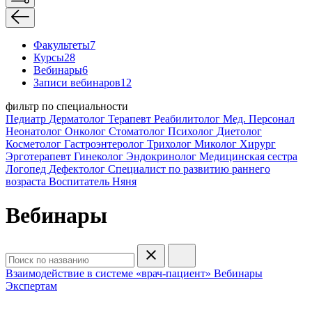
Факультеты
7
Курсы
28
Вебинары
6
Записи вебинаров
12
фильтр по специальности
Педиатр
Дерматолог
Терапевт
Реабилитолог
Мед. Персонал
Неонатолог
Онколог
Стоматолог
Психолог
Диетолог
Косметолог
Гастроэнтеролог
Трихолог
Миколог
Хирург
Эрготерапевт
Гинеколог
Эндокринолог
Медицинская сестра
Логопед
Дефектолог
Специалист по развитию раннего
возраста
Воспитатель
Няня
Вебинары
Взаимодействие в системе «врач-пациент»
Вебинары
Экспертам