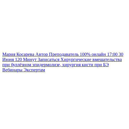
Мария Косарева
Автор
Преподаватель
100% онлайн
17:00
30
Июня
120
Минут
Записаться
Хирургические вмешательства
при буллёзном эпидермолизе, хирургия кисти при БЭ
Вебинары
Экспертам