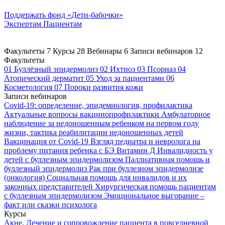
Поддержать
фонд «Дети-бабочки»
Экспертам
Пациентам
Факультеты
7
Курсы
28
Вебинары
6
Записи вебинаров
12
Факультеты
01
Буллёзный эпидермолиз
02
Ихтиоз
03
Псориаз
04
Атопический дерматит
05
Уход за пациентами
06
Косметология
07
Пороки развития кожи
Записи вебинаров
Covid-19: определение, эпидемиология, профилактика
Актуальные вопросы вакцинопрофилактики
Амбулаторное
наблюдение за недоношенным ребенком на первом году
жизни, тактика реабилитации недоношенных детей
Вакцинация от Covid-19
Взгляд педиатра и невролога на
проблему питания ребенка с БЭ
Витамин Д
Инвалидность у
детей с буллезным эпидермолизом
Паллиативная помощь и
буллезный эпидермолиз
Рак при буллезном эпидермолизе
(онкология)
Социальная помощь для инвалидов и их
законных представителей
Хирургическая помощь пациентам
с буллезным эпидермолизом
Эмоциональное выгорание –
факт или сказки психолога
Курсы
Акне. Лечение и сопровождение пациента в повседневной