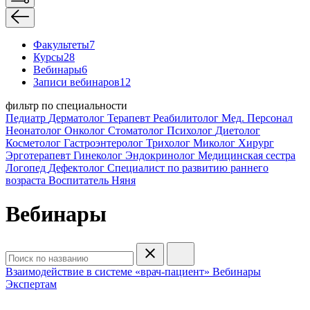
Факультеты
7
Курсы
28
Вебинары
6
Записи вебинаров
12
фильтр по специальности
Педиатр
Дерматолог
Терапевт
Реабилитолог
Мед. Персонал
Неонатолог
Онколог
Стоматолог
Психолог
Диетолог
Косметолог
Гастроэнтеролог
Трихолог
Миколог
Хирург
Эрготерапевт
Гинеколог
Эндокринолог
Медицинская сестра
Логопед
Дефектолог
Специалист по развитию раннего
возраста
Воспитатель
Няня
Вебинары
Взаимодействие в системе «врач-пациент»
Вебинары
Экспертам