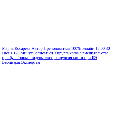
Мария Косарева
Автор
Преподаватель
100% онлайн
17:00
30
Июня
120
Минут
Записаться
Хирургические вмешательства
при буллёзном эпидермолизе, хирургия кисти при БЭ
Вебинары
Экспертам