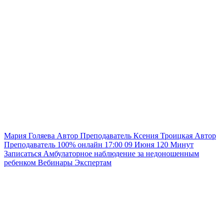
Мария Голяева
Автор
Преподаватель
Ксения Троицкая
Автор
Преподаватель
100% онлайн
17:00
09 Июня
120
Минут
Записаться
Амбулаторное наблюдение за недоношенным
ребенком
Вебинары
Экспертам