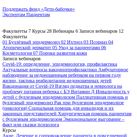
Поддержать
фонд «Дети-бабочки»
Экспертам
Пациентам
Факультеты
7
Курсы
28
Вебинары
6
Записи вебинаров
12
Факультеты
01
Буллёзный эпидермолиз
02
Ихтиоз
03
Псориаз
04
Атопический дерматит
05
Уход за пациентами
06
Косметология
07
Пороки развития кожи
Записи вебинаров
Covid-19: определение, эпидемиология, профилактика
Актуальные вопросы вакцинопрофилактики
Амбулаторное
наблюдение за недоношенным ребенком на первом году
жизни, тактика реабилитации недоношенных детей
Вакцинация от Covid-19
Взгляд педиатра и невролога на
проблему питания ребенка с БЭ
Витамин Д
Инвалидность у
детей с буллезным эпидермолизом
Паллиативная помощь и
буллезный эпидермолиз
Рак при буллезном эпидермолизе
(онкология)
Социальная помощь для инвалидов и их
законных представителей
Хирургическая помощь пациентам
с буллезным эпидермолизом
Эмоциональное выгорание –
факт или сказки психолога
Курсы
Акне. Лечение и сопровождение пациента в повседневной