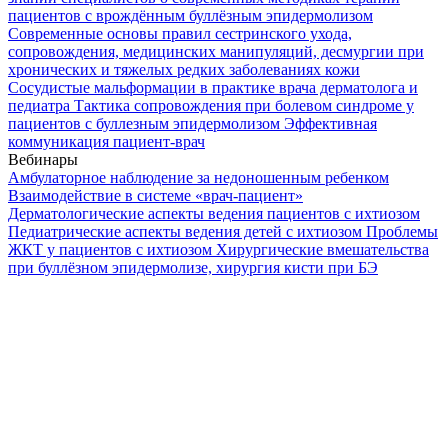
пациентов с врождённым буллёзным эпидермолизом
Современные основы правил сестринского ухода,
сопровождения, медицинских манипуляций, десмургии при
хронических и тяжелых редких заболеваниях кожи
Сосудистые мальформации в практике врача дерматолога и
педиатра
Тактика сопровождения при болевом синдроме у
пациентов с буллезным эпидермолизом
Эффективная
коммуникация пациент-врач
Вебинары
Амбулаторное наблюдение за недоношенным ребенком
Взаимодействие в системе «врач-пациент»
Дерматологические аспекты ведения пациентов с ихтиозом
Педиатрические аспекты ведения детей с ихтиозом
Проблемы
ЖКТ у пациентов с ихтиозом
Хирургические вмешательства
при буллёзном эпидермолизе, хирургия кисти при БЭ