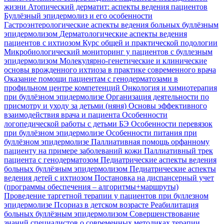
жизни
Атопический дерматит: аспекты ведения пациентов
Буллёзный эпидермолиз и его особенности
Гастроэнтерологические аспекты ведения больных буллёзным
эпидермолизом
Дерматологические аспекты ведения
пациентов с ихтиозом
Курс общей и практической подологии
Микробиологический мониторинг у пациентов с буллезным
эпидермолизом
Молекулярно-генетические и клинические
основы врожденного ихтиоза в практике современного врача
Оказание помощи пациентам с генодерматозами в
профильном центре компетенций
Онкология и химиотерапия
при буллёзном эпидермолизе
Организация деятельности по
присмотру и уходу за детьми (няня)
Основы эффективного
взаимодействия врача и пациента
Особенности
логопедической работы с детьми БЭ
Особенности перевязок
при буллёзном эпидермолизе
Особенности питания при
буллёзном эпидермолизе
Паллиативная помощь орфанному
пациенту на примере заболеваний кожи
Паллиативный трек
пациента с генодерматозом
Педиатрические аспекты ведения
больных буллёзным эпидермолизом
Педиатрические аспекты
ведения детей с ихтиозом
Постановка на диспансерный учет
(программы обеспечения – алгоритмы+маршруты)
Проведение таргетной терапии у пациентов при буллезном
эпидермолизе
Псориаз в детском возрасте
Реабилитация
больных буллёзным эпидермолизом
Совершенствование
знаний специалистов о современных методиках терапии