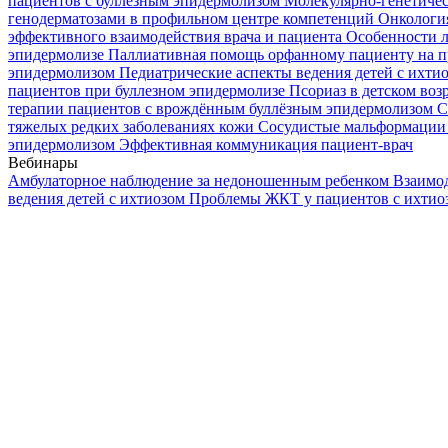
пациентов с буллезным эпидермолизом
Молекулярно-генетичес
генодерматозами в профильном центре компетенций
Онкологи
эффективного взаимодействия врача и пациента
Особенности л
эпидермолизе
Паллиативная помощь орфанному пациенту на п
эпидермолизом
Педиатрические аспекты ведения детей с ихти
пациентов при буллезном эпидермолизе
Псориаз в детском воз
терапии пациентов с врождённым буллёзным эпидермолизом
С
тяжелых редких заболеваниях кожи
Сосудистые мальформации 
эпидермолизом
Эффективная коммуникация пациент-врач
Вебинары
Амбулаторное наблюдение за недоношенным ребенком
Взаимод
ведения детей с ихтиозом
Проблемы ЖКТ у пациентов с ихти