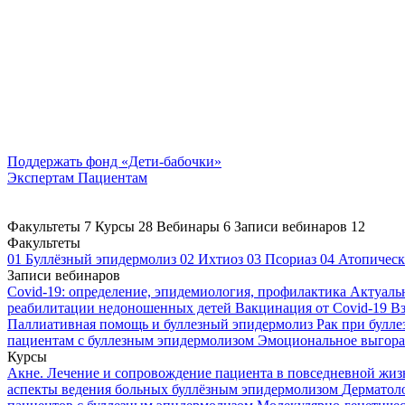
Поддержать
фонд «Дети-бабочки»
Экспертам
Пациентам
Факультеты
7
Курсы
28
Вебинары
6
Записи вебинаров
12
Факультеты
01
Буллёзный эпидермолиз
02
Ихтиоз
03
Псориаз
04
Атопическ
Записи вебинаров
Covid-19: определение, эпидемиология, профилактика
Актуаль
реабилитации недоношенных детей
Вакцинация от Covid-19
Вз
Паллиативная помощь и буллезный эпидермолиз
Рак при булл
пациентам с буллезным эпидермолизом
Эмоциональное выгоран
Курсы
Акне. Лечение и сопровождение пациента в повседневной жи
аспекты ведения больных буллёзным эпидермолизом
Дерматоло