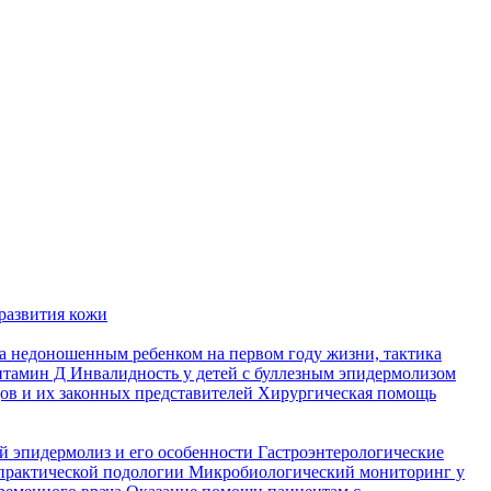
развития кожи
а недоношенным ребенком на первом году жизни, тактика
итамин Д
Инвалидность у детей с буллезным эпидермолизом
ов и их законных представителей
Хирургическая помощь
й эпидермолиз и его особенности
Гастроэнтерологические
практической подологии
Микробиологический мониторинг у