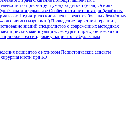
временного врача
Оказание помощи пациентам с
ельности по присмотру и уходу за детьми (няня)
Основы
буллёзном эпидермолизе
Особенности питания при буллёзном
ерматозом
Педиатрические аспекты ведения больных буллёзным
я – алгоритмы+маршруты)
Проведение таргетной терапии у
ствование знаний специалистов о современных методиках
, медицинских манипуляций, десмургии при хронических и
я при болевом синдроме у пациентов с буллезным
ведения пациентов с ихтиозом
Педиатрические аспекты
 хирургия кисти при БЭ