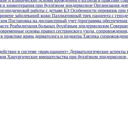
кие и клинические основы врожденного ихтиоза в практике со
я и химиотерапия при буллёзном эпидермолизе
Организация деят
огопедической работы с детьми БЭ
Особенности перевязок при 
римере заболеваний кожи
Паллиативный трек пациента с генод
озом
Постановка на диспансерный учет (программы обеспечени
расте
Реабилитация больных буллёзным эпидермолизом
Совершен
овременные основы правил сестринского ухода, сопровождения
в практике врача дерматолога и педиатра
Тактика сопровождени
ействие в системе «врач-пациент»
Дерматологические аспекты 
озом
Хирургические вмешательства при буллёзном эпидермолизе,