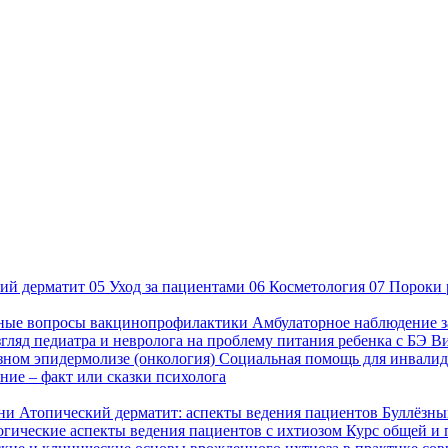
ий дерматит
05
Уход за пациентами
06
Косметология
07
Пороки 
ные вопросы вакцинопрофилактики
Амбулаторное наблюдение з
гляд педиатра и невролога на проблему питания ребенка с БЭ
В
езном эпидермолизе (онкология)
Социальная помощь для инвалид
ие – факт или сказки психолога
зни
Атопический дерматит: аспекты ведения пациентов
Буллёзны
гические аспекты ведения пациентов с ихтиозом
Курс общей и 