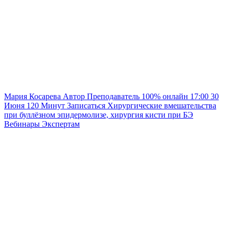
Мария Косарева
Автор
Преподаватель
100% онлайн
17:00
30
Июня
120
Минут
Записаться
Хирургические вмешательства
при буллёзном эпидермолизе, хирургия кисти при БЭ
Вебинары
Экспертам