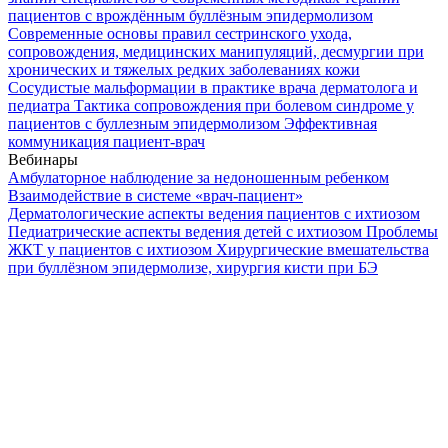
пациентов с врождённым буллёзным эпидермолизом
Современные основы правил сестринского ухода,
сопровождения, медицинских манипуляций, десмургии при
хронических и тяжелых редких заболеваниях кожи
Сосудистые мальформации в практике врача дерматолога и
педиатра
Тактика сопровождения при болевом синдроме у
пациентов с буллезным эпидермолизом
Эффективная
коммуникация пациент-врач
Вебинары
Амбулаторное наблюдение за недоношенным ребенком
Взаимодействие в системе «врач-пациент»
Дерматологические аспекты ведения пациентов с ихтиозом
Педиатрические аспекты ведения детей с ихтиозом
Проблемы
ЖКТ у пациентов с ихтиозом
Хирургические вмешательства
при буллёзном эпидермолизе, хирургия кисти при БЭ