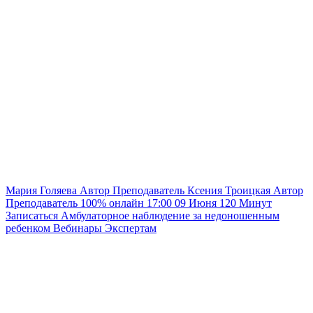
Мария Голяева
Автор
Преподаватель
Ксения Троицкая
Автор
Преподаватель
100% онлайн
17:00
09 Июня
120
Минут
Записаться
Амбулаторное наблюдение за недоношенным
ребенком
Вебинары
Экспертам