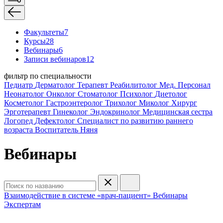
Факультеты
7
Курсы
28
Вебинары
6
Записи вебинаров
12
фильтр по специальности
Педиатр
Дерматолог
Терапевт
Реабилитолог
Мед. Персонал
Неонатолог
Онколог
Стоматолог
Психолог
Диетолог
Косметолог
Гастроэнтеролог
Трихолог
Миколог
Хирург
Эрготерапевт
Гинеколог
Эндокринолог
Медицинская сестра
Логопед
Дефектолог
Специалист по развитию раннего
возраста
Воспитатель
Няня
Вебинары
Взаимодействие в системе «врач-пациент»
Вебинары
Экспертам