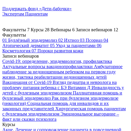
Поддержать
фонд «Дети-бабочки»
Экспертам
Пациентам
Факультеты
7
Курсы
28
Вебинары
6
Записи вебинаров
12
Факультеты
01
Буллёзный эпидермолиз
02
Ихтиоз
03
Псориаз
04
Атопический дерматит
05
Уход за пациентами
06
Косметология
07
Пороки развития кожи
Записи вебинаров
Covid-19: определение, эпидемиология, профилактика
Актуальные вопросы вакцинопрофилактики
Амбулаторное
наблюдение за недоношенным ребенком на первом году
жизни, тактика реабилитации недоношенных детей
Вакцинация от Covid-19
Взгляд педиатра и невролога на
проблему питания ребенка с БЭ
Витамин Д
Инвалидность у
детей с буллезным эпидермолизом
Паллиативная помощь и
буллезный эпидермолиз
Рак при буллезном эпидермолизе
(онкология)
Социальная помощь для инвалидов и их
законных представителей
Хирургическая помощь пациентам
с буллезным эпидермолизом
Эмоциональное выгорание –
факт или сказки психолога
Курсы
Акне. Лечение и сопровождение пациента в повседневной