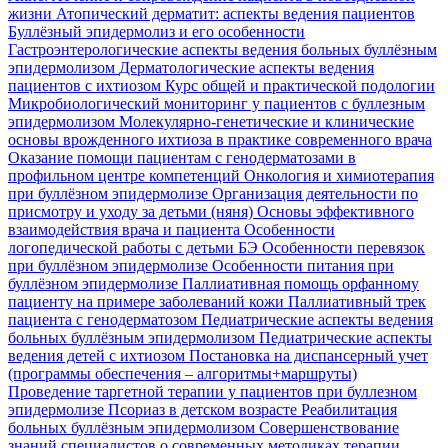
жизни
Атопический дерматит: аспекты ведения пациентов
Буллёзный эпидермолиз и его особенности
Гастроэнтерологические аспекты ведения больных буллёзным
эпидермолизом
Дерматологические аспекты ведения
пациентов с ихтиозом
Курс общей и практической подологии
Микробиологический мониторинг у пациентов с буллезным
эпидермолизом
Молекулярно-генетические и клинические
основы врожденного ихтиоза в практике современного врача
Оказание помощи пациентам с генодерматозами в
профильном центре компетенций
Онкология и химиотерапия
при буллёзном эпидермолизе
Организация деятельности по
присмотру и уходу за детьми (няня)
Основы эффективного
взаимодействия врача и пациента
Особенности
логопедической работы с детьми БЭ
Особенности перевязок
при буллёзном эпидермолизе
Особенности питания при
буллёзном эпидермолизе
Паллиативная помощь орфанному
пациенту на примере заболеваний кожи
Паллиативный трек
пациента с генодерматозом
Педиатрические аспекты ведения
больных буллёзным эпидермолизом
Педиатрические аспекты
ведения детей с ихтиозом
Постановка на диспансерный учет
(программы обеспечения – алгоритмы+маршруты)
Проведение таргетной терапии у пациентов при буллезном
эпидермолизе
Псориаз в детском возрасте
Реабилитация
больных буллёзным эпидермолизом
Совершенствование
знаний специалистов о современных методиках терапии