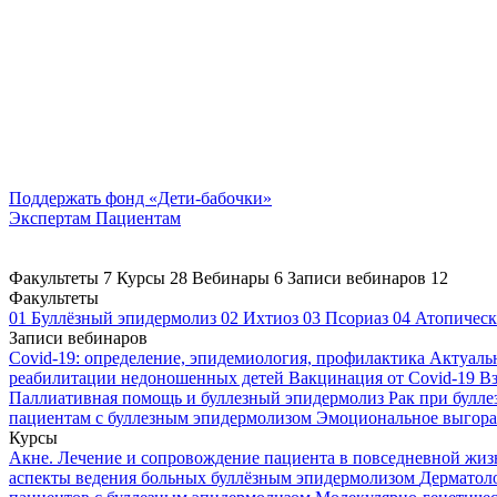
Поддержать
фонд «Дети-бабочки»
Экспертам
Пациентам
Факультеты
7
Курсы
28
Вебинары
6
Записи вебинаров
12
Факультеты
01
Буллёзный эпидермолиз
02
Ихтиоз
03
Псориаз
04
Атопическ
Записи вебинаров
Covid-19: определение, эпидемиология, профилактика
Актуаль
реабилитации недоношенных детей
Вакцинация от Covid-19
Вз
Паллиативная помощь и буллезный эпидермолиз
Рак при булл
пациентам с буллезным эпидермолизом
Эмоциональное выгоран
Курсы
Акне. Лечение и сопровождение пациента в повседневной жи
аспекты ведения больных буллёзным эпидермолизом
Дерматоло