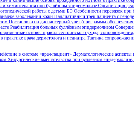
кие и клинические основы врожденного ихтиоза в практике со
я и химиотерапия при буллёзном эпидермолизе
Организация деят
огопедической работы с детьми БЭ
Особенности перевязок при 
римере заболеваний кожи
Паллиативный трек пациента с генод
озом
Постановка на диспансерный учет (программы обеспечени
расте
Реабилитация больных буллёзным эпидермолизом
Совершен
овременные основы правил сестринского ухода, сопровождения
в практике врача дерматолога и педиатра
Тактика сопровождени
ействие в системе «врач-пациент»
Дерматологические аспекты 
озом
Хирургические вмешательства при буллёзном эпидермолизе,