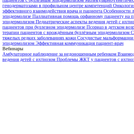
пациентов с буллезным эпидермолизом
Молекулярно-генетичес
генодерматозами в профильном центре компетенций
Онкологи
эффективного взаимодействия врача и пациента
Особенности л
эпидермолизе
Паллиативная помощь орфанному пациенту на п
эпидермолизом
Педиатрические аспекты ведения детей с ихти
пациентов при буллезном эпидермолизе
Псориаз в детском воз
терапии пациентов с врождённым буллёзным эпидермолизом
С
тяжелых редких заболеваниях кожи
Сосудистые мальформации 
эпидермолизом
Эффективная коммуникация пациент-врач
Вебинары
Амбулаторное наблюдение за недоношенным ребенком
Взаимод
ведения детей с ихтиозом
Проблемы ЖКТ у пациентов с ихти