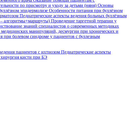
временного врача
Оказание помощи пациентам с
ельности по присмотру и уходу за детьми (няня)
Основы
буллёзном эпидермолизе
Особенности питания при буллёзном
ерматозом
Педиатрические аспекты ведения больных буллёзным
я – алгоритмы+маршруты)
Проведение таргетной терапии у
ствование знаний специалистов о современных методиках
, медицинских манипуляций, десмургии при хронических и
я при болевом синдроме у пациентов с буллезным
ведения пациентов с ихтиозом
Педиатрические аспекты
 хирургия кисти при БЭ