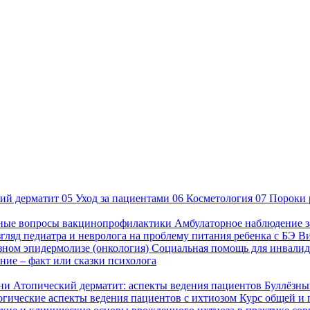
ий дерматит
05
Уход за пациентами
06
Косметология
07
Пороки 
ные вопросы вакцинопрофилактики
Амбулаторное наблюдение з
гляд педиатра и невролога на проблему питания ребенка с БЭ
В
езном эпидермолизе (онкология)
Социальная помощь для инвалид
ие – факт или сказки психолога
зни
Атопический дерматит: аспекты ведения пациентов
Буллёзны
гические аспекты ведения пациентов с ихтиозом
Курс общей и 