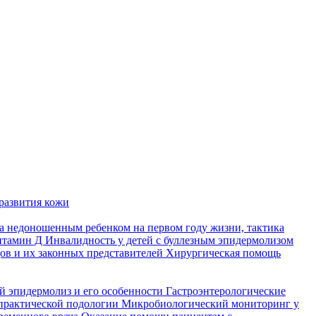
развития кожи
а недоношенным ребенком на первом году жизни, тактика
итамин Д
Инвалидность у детей с буллезным эпидермолизом
ов и их законных представителей
Хирургическая помощь
й эпидермолиз и его особенности
Гастроэнтерологические
практической подологии
Микробиологический мониторинг у