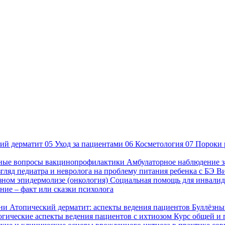
ий дерматит
05
Уход за пациентами
06
Косметология
07
Пороки 
ные вопросы вакцинопрофилактики
Амбулаторное наблюдение з
гляд педиатра и невролога на проблему питания ребенка с БЭ
В
езном эпидермолизе (онкология)
Социальная помощь для инвалид
ие – факт или сказки психолога
зни
Атопический дерматит: аспекты ведения пациентов
Буллёзны
гические аспекты ведения пациентов с ихтиозом
Курс общей и 