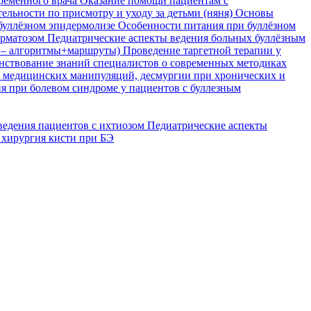
временного врача
Оказание помощи пациентам с
ельности по присмотру и уходу за детьми (няня)
Основы
буллёзном эпидермолизе
Особенности питания при буллёзном
ерматозом
Педиатрические аспекты ведения больных буллёзным
я – алгоритмы+маршруты)
Проведение таргетной терапии у
ствование знаний специалистов о современных методиках
, медицинских манипуляций, десмургии при хронических и
я при болевом синдроме у пациентов с буллезным
ведения пациентов с ихтиозом
Педиатрические аспекты
 хирургия кисти при БЭ