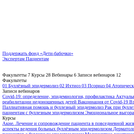
Поддержать
фонд «Дети-бабочки»
Экспертам
Пациентам
Факультеты
7
Курсы
28
Вебинары
6
Записи вебинаров
12
Факультеты
01
Буллёзный эпидермолиз
02
Ихтиоз
03
Псориаз
04
Атопическ
Записи вебинаров
Covid-19: определение, эпидемиология, профилактика
Актуаль
реабилитации недоношенных детей
Вакцинация от Covid-19
Вз
Паллиативная помощь и буллезный эпидермолиз
Рак при булл
пациентам с буллезным эпидермолизом
Эмоциональное выгоран
Курсы
Акне. Лечение и сопровождение пациента в повседневной жи
аспекты ведения больных буллёзным эпидермолизом
Дерматоло