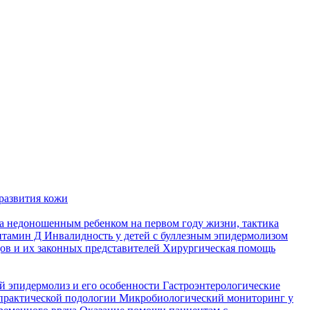
развития кожи
а недоношенным ребенком на первом году жизни, тактика
итамин Д
Инвалидность у детей с буллезным эпидермолизом
ов и их законных представителей
Хирургическая помощь
й эпидермолиз и его особенности
Гастроэнтерологические
практической подологии
Микробиологический мониторинг у