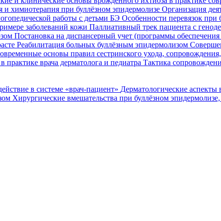
кие и клинические основы врожденного ихтиоза в практике со
я и химиотерапия при буллёзном эпидермолизе
Организация деят
огопедической работы с детьми БЭ
Особенности перевязок при 
римере заболеваний кожи
Паллиативный трек пациента с генод
озом
Постановка на диспансерный учет (программы обеспечени
расте
Реабилитация больных буллёзным эпидермолизом
Совершен
овременные основы правил сестринского ухода, сопровождения
в практике врача дерматолога и педиатра
Тактика сопровождени
ействие в системе «врач-пациент»
Дерматологические аспекты 
озом
Хирургические вмешательства при буллёзном эпидермолизе,