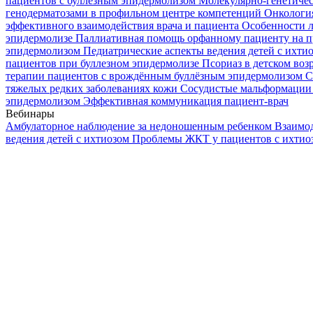
пациентов с буллезным эпидермолизом
Молекулярно-генетичес
генодерматозами в профильном центре компетенций
Онкологи
эффективного взаимодействия врача и пациента
Особенности л
эпидермолизе
Паллиативная помощь орфанному пациенту на п
эпидермолизом
Педиатрические аспекты ведения детей с ихти
пациентов при буллезном эпидермолизе
Псориаз в детском воз
терапии пациентов с врождённым буллёзным эпидермолизом
С
тяжелых редких заболеваниях кожи
Сосудистые мальформации 
эпидермолизом
Эффективная коммуникация пациент-врач
Вебинары
Амбулаторное наблюдение за недоношенным ребенком
Взаимод
ведения детей с ихтиозом
Проблемы ЖКТ у пациентов с ихти