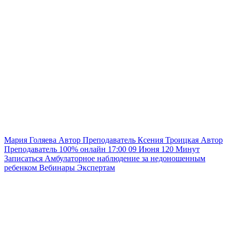
Мария Голяева
Автор
Преподаватель
Ксения Троицкая
Автор
Преподаватель
100% онлайн
17:00
09 Июня
120
Минут
Записаться
Амбулаторное наблюдение за недоношенным
ребенком
Вебинары
Экспертам