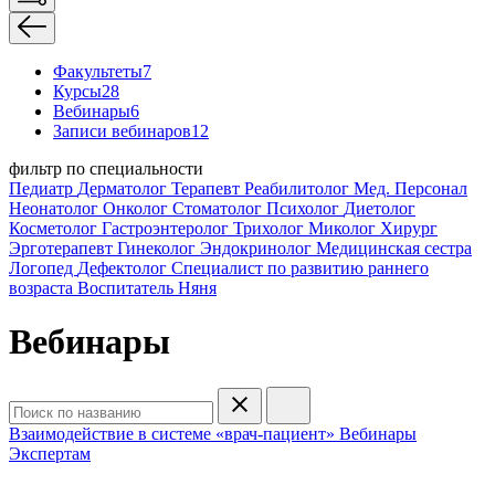
Факультеты
7
Курсы
28
Вебинары
6
Записи вебинаров
12
фильтр по специальности
Педиатр
Дерматолог
Терапевт
Реабилитолог
Мед. Персонал
Неонатолог
Онколог
Стоматолог
Психолог
Диетолог
Косметолог
Гастроэнтеролог
Трихолог
Миколог
Хирург
Эрготерапевт
Гинеколог
Эндокринолог
Медицинская сестра
Логопед
Дефектолог
Специалист по развитию раннего
возраста
Воспитатель
Няня
Вебинары
Взаимодействие в системе «врач-пациент»
Вебинары
Экспертам