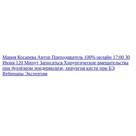
Мария Косарева
Автор
Преподаватель
100% онлайн
17:00
30
Июня
120
Минут
Записаться
Хирургические вмешательства
при буллёзном эпидермолизе, хирургия кисти при БЭ
Вебинары
Экспертам