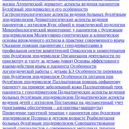
жизни
Атопический дерматит: аспекты ведения пациентов
Буллёзный эпидермолиз и его особенности
Гастроэнтерологические аспекты ведения больных буллёзным
эпидермолизом
Дерматологические аспекты ведения
пациентов с ихтиозом
Курс общей и практической подологии
Микробиологический мониторинг у пациентов с буллезным
эпидермолизом
Молекулярно-генетические и клинические
основы врожденного ихтиоза в практике современного врача
Оказание помощи пациентам с генодерматозами в
профильном центре компетенций
Онкология и химиотерапия
при буллёзном эпидермолизе
Организация деятельности по
присмотру и уходу за детьми (няня)
Основы эффективного
взаимодействия врача и пациента
Особенности
логопедической работы с детьми БЭ
Особенности перевязок
при буллёзном эпидермолизе
Особенности питания при
буллёзном эпидермолизе
Паллиативная помощь орфанному
пациенту на примере заболеваний кожи
Паллиативный трек
пациента с генодерматозом
Педиатрические аспекты ведения
больных буллёзным эпидермолизом
Педиатрические аспекты
ведения детей с ихтиозом
Постановка на диспансерный учет
(программы обеспечения – алгоритмы+маршруты)
Проведение таргетной терапии у пациентов при буллезном
эпидермолизе
Псориаз в детском возрасте
Реабилитация
больных буллёзным эпидермолизом
Совершенствование
знаний специалистов о современных методиках терапии