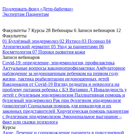
Поддержать
фонд «Дети-бабочки»
Экспертам
Пациентам
Факультеты
7
Курсы
28
Вебинары
6
Записи вебинаров
12
Факультеты
01
Буллёзный эпидермолиз
02
Ихтиоз
03
Псориаз
04
Атопический дерматит
05
Уход за пациентами
06
Косметология
07
Пороки развития кожи
Записи вебинаров
Covid-19: определение, эпидемиология, профилактика
Актуальные вопросы вакцинопрофилактики
Амбулаторное
наблюдение за недоношенным ребенком на первом году
жизни, тактика реабилитации недоношенных детей
Вакцинация от Covid-19
Взгляд педиатра и невролога на
проблему питания ребенка с БЭ
Витамин Д
Инвалидность у
детей с буллезным эпидермолизом
Паллиативная помощь и
буллезный эпидермолиз
Рак при буллезном эпидермолизе
(онкология)
Социальная помощь для инвалидов и их
законных представителей
Хирургическая помощь пациентам
с буллезным эпидермолизом
Эмоциональное выгорание –
факт или сказки психолога
Курсы
Акне. Лечение и сопровождение пациента в повседневной