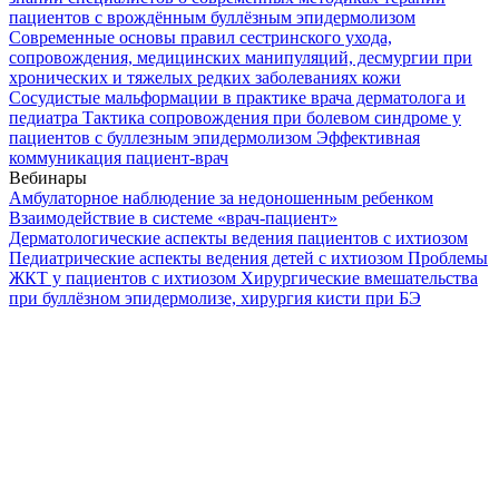
пациентов с врождённым буллёзным эпидермолизом
Современные основы правил сестринского ухода,
сопровождения, медицинских манипуляций, десмургии при
хронических и тяжелых редких заболеваниях кожи
Сосудистые мальформации в практике врача дерматолога и
педиатра
Тактика сопровождения при болевом синдроме у
пациентов с буллезным эпидермолизом
Эффективная
коммуникация пациент-врач
Вебинары
Амбулаторное наблюдение за недоношенным ребенком
Взаимодействие в системе «врач-пациент»
Дерматологические аспекты ведения пациентов с ихтиозом
Педиатрические аспекты ведения детей с ихтиозом
Проблемы
ЖКТ у пациентов с ихтиозом
Хирургические вмешательства
при буллёзном эпидермолизе, хирургия кисти при БЭ