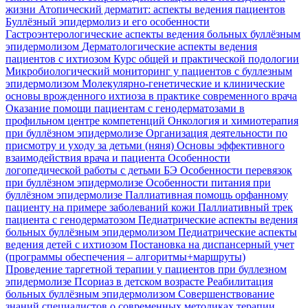
жизни
Атопический дерматит: аспекты ведения пациентов
Буллёзный эпидермолиз и его особенности
Гастроэнтерологические аспекты ведения больных буллёзным
эпидермолизом
Дерматологические аспекты ведения
пациентов с ихтиозом
Курс общей и практической подологии
Микробиологический мониторинг у пациентов с буллезным
эпидермолизом
Молекулярно-генетические и клинические
основы врожденного ихтиоза в практике современного врача
Оказание помощи пациентам с генодерматозами в
профильном центре компетенций
Онкология и химиотерапия
при буллёзном эпидермолизе
Организация деятельности по
присмотру и уходу за детьми (няня)
Основы эффективного
взаимодействия врача и пациента
Особенности
логопедической работы с детьми БЭ
Особенности перевязок
при буллёзном эпидермолизе
Особенности питания при
буллёзном эпидермолизе
Паллиативная помощь орфанному
пациенту на примере заболеваний кожи
Паллиативный трек
пациента с генодерматозом
Педиатрические аспекты ведения
больных буллёзным эпидермолизом
Педиатрические аспекты
ведения детей с ихтиозом
Постановка на диспансерный учет
(программы обеспечения – алгоритмы+маршруты)
Проведение таргетной терапии у пациентов при буллезном
эпидермолизе
Псориаз в детском возрасте
Реабилитация
больных буллёзным эпидермолизом
Совершенствование
знаний специалистов о современных методиках терапии