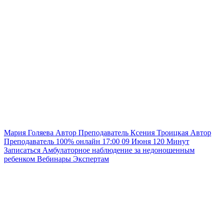
Мария Голяева
Автор
Преподаватель
Ксения Троицкая
Автор
Преподаватель
100% онлайн
17:00
09 Июня
120
Минут
Записаться
Амбулаторное наблюдение за недоношенным
ребенком
Вебинары
Экспертам