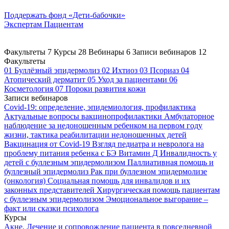
Поддержать
фонд «Дети-бабочки»
Экспертам
Пациентам
Факультеты
7
Курсы
28
Вебинары
6
Записи вебинаров
12
Факультеты
01
Буллёзный эпидермолиз
02
Ихтиоз
03
Псориаз
04
Атопический дерматит
05
Уход за пациентами
06
Косметология
07
Пороки развития кожи
Записи вебинаров
Covid-19: определение, эпидемиология, профилактика
Актуальные вопросы вакцинопрофилактики
Амбулаторное
наблюдение за недоношенным ребенком на первом году
жизни, тактика реабилитации недоношенных детей
Вакцинация от Covid-19
Взгляд педиатра и невролога на
проблему питания ребенка с БЭ
Витамин Д
Инвалидность у
детей с буллезным эпидермолизом
Паллиативная помощь и
буллезный эпидермолиз
Рак при буллезном эпидермолизе
(онкология)
Социальная помощь для инвалидов и их
законных представителей
Хирургическая помощь пациентам
с буллезным эпидермолизом
Эмоциональное выгорание –
факт или сказки психолога
Курсы
Акне. Лечение и сопровождение пациента в повседневной