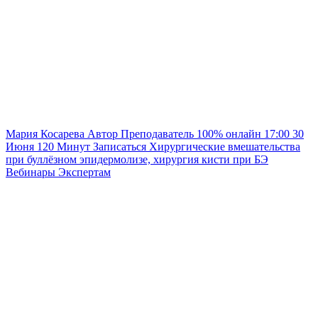
Мария Косарева
Автор
Преподаватель
100% онлайн
17:00
30
Июня
120
Минут
Записаться
Хирургические вмешательства
при буллёзном эпидермолизе, хирургия кисти при БЭ
Вебинары
Экспертам