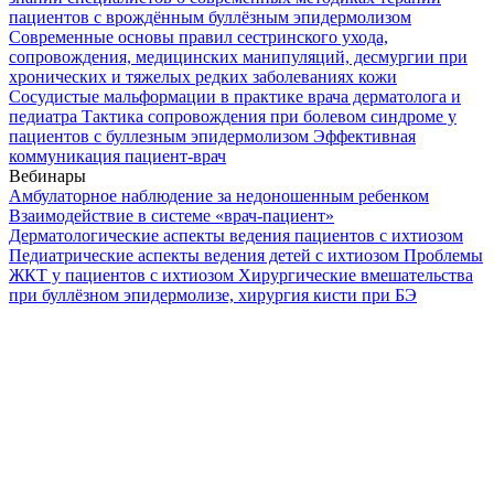
пациентов с врождённым буллёзным эпидермолизом
Современные основы правил сестринского ухода,
сопровождения, медицинских манипуляций, десмургии при
хронических и тяжелых редких заболеваниях кожи
Сосудистые мальформации в практике врача дерматолога и
педиатра
Тактика сопровождения при болевом синдроме у
пациентов с буллезным эпидермолизом
Эффективная
коммуникация пациент-врач
Вебинары
Амбулаторное наблюдение за недоношенным ребенком
Взаимодействие в системе «врач-пациент»
Дерматологические аспекты ведения пациентов с ихтиозом
Педиатрические аспекты ведения детей с ихтиозом
Проблемы
ЖКТ у пациентов с ихтиозом
Хирургические вмешательства
при буллёзном эпидермолизе, хирургия кисти при БЭ