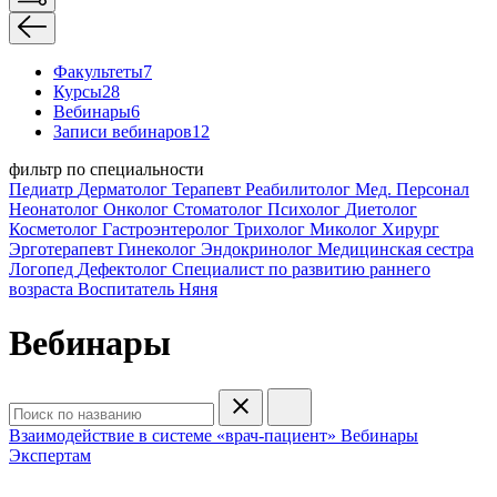
Факультеты
7
Курсы
28
Вебинары
6
Записи вебинаров
12
фильтр по специальности
Педиатр
Дерматолог
Терапевт
Реабилитолог
Мед. Персонал
Неонатолог
Онколог
Стоматолог
Психолог
Диетолог
Косметолог
Гастроэнтеролог
Трихолог
Миколог
Хирург
Эрготерапевт
Гинеколог
Эндокринолог
Медицинская сестра
Логопед
Дефектолог
Специалист по развитию раннего
возраста
Воспитатель
Няня
Вебинары
Взаимодействие в системе «врач-пациент»
Вебинары
Экспертам