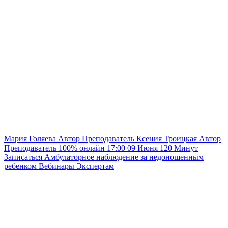
Мария Голяева
Автор
Преподаватель
Ксения Троицкая
Автор
Преподаватель
100% онлайн
17:00
09 Июня
120
Минут
Записаться
Амбулаторное наблюдение за недоношенным
ребенком
Вебинары
Экспертам