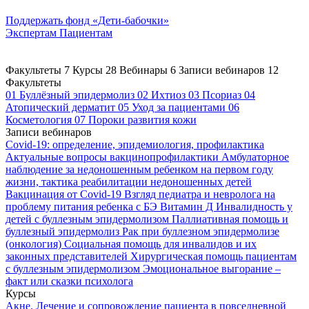
Поддержать
фонд «Дети-бабочки»
Экспертам
Пациентам
Факультеты
7
Курсы
28
Вебинары
6
Записи вебинаров
12
Факультеты
01
Буллёзный эпидермолиз
02
Ихтиоз
03
Псориаз
04
Атопический дерматит
05
Уход за пациентами
06
Косметология
07
Пороки развития кожи
Записи вебинаров
Covid-19: определение, эпидемиология, профилактика
Актуальные вопросы вакцинопрофилактики
Амбулаторное
наблюдение за недоношенным ребенком на первом году
жизни, тактика реабилитации недоношенных детей
Вакцинация от Covid-19
Взгляд педиатра и невролога на
проблему питания ребенка с БЭ
Витамин Д
Инвалидность у
детей с буллезным эпидермолизом
Паллиативная помощь и
буллезный эпидермолиз
Рак при буллезном эпидермолизе
(онкология)
Социальная помощь для инвалидов и их
законных представителей
Хирургическая помощь пациентам
с буллезным эпидермолизом
Эмоциональное выгорание –
факт или сказки психолога
Курсы
Акне. Лечение и сопровождение пациента в повседневной