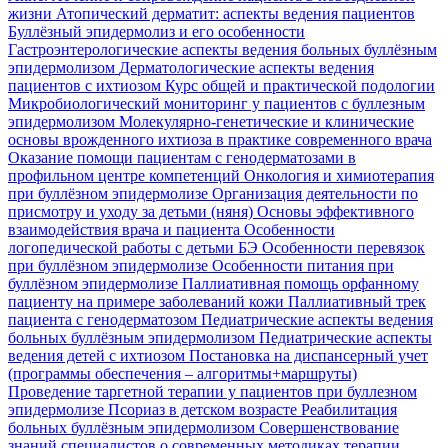
жизни
Атопический дерматит: аспекты ведения пациентов
Буллёзный эпидермолиз и его особенности
Гастроэнтерологические аспекты ведения больных буллёзным
эпидермолизом
Дерматологические аспекты ведения
пациентов с ихтиозом
Курс общей и практической подологии
Микробиологический мониторинг у пациентов с буллезным
эпидермолизом
Молекулярно-генетические и клинические
основы врожденного ихтиоза в практике современного врача
Оказание помощи пациентам с генодерматозами в
профильном центре компетенций
Онкология и химиотерапия
при буллёзном эпидермолизе
Организация деятельности по
присмотру и уходу за детьми (няня)
Основы эффективного
взаимодействия врача и пациента
Особенности
логопедической работы с детьми БЭ
Особенности перевязок
при буллёзном эпидермолизе
Особенности питания при
буллёзном эпидермолизе
Паллиативная помощь орфанному
пациенту на примере заболеваний кожи
Паллиативный трек
пациента с генодерматозом
Педиатрические аспекты ведения
больных буллёзным эпидермолизом
Педиатрические аспекты
ведения детей с ихтиозом
Постановка на диспансерный учет
(программы обеспечения – алгоритмы+маршруты)
Проведение таргетной терапии у пациентов при буллезном
эпидермолизе
Псориаз в детском возрасте
Реабилитация
больных буллёзным эпидермолизом
Совершенствование
знаний специалистов о современных методиках терапии