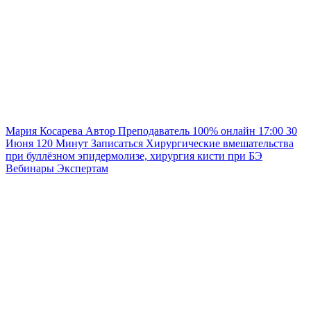
Мария Косарева
Автор
Преподаватель
100% онлайн
17:00
30
Июня
120
Минут
Записаться
Хирургические вмешательства
при буллёзном эпидермолизе, хирургия кисти при БЭ
Вебинары
Экспертам