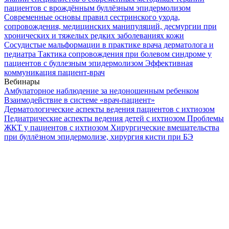
пациентов с врождённым буллёзным эпидермолизом
Современные основы правил сестринского ухода,
сопровождения, медицинских манипуляций, десмургии при
хронических и тяжелых редких заболеваниях кожи
Сосудистые мальформации в практике врача дерматолога и
педиатра
Тактика сопровождения при болевом синдроме у
пациентов с буллезным эпидермолизом
Эффективная
коммуникация пациент-врач
Вебинары
Амбулаторное наблюдение за недоношенным ребенком
Взаимодействие в системе «врач-пациент»
Дерматологические аспекты ведения пациентов с ихтиозом
Педиатрические аспекты ведения детей с ихтиозом
Проблемы
ЖКТ у пациентов с ихтиозом
Хирургические вмешательства
при буллёзном эпидермолизе, хирургия кисти при БЭ