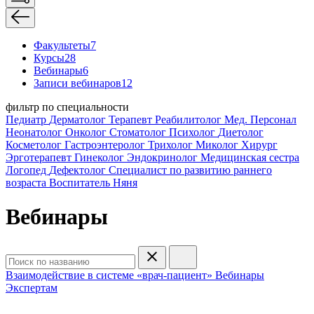
Факультеты
7
Курсы
28
Вебинары
6
Записи вебинаров
12
фильтр по специальности
Педиатр
Дерматолог
Терапевт
Реабилитолог
Мед. Персонал
Неонатолог
Онколог
Стоматолог
Психолог
Диетолог
Косметолог
Гастроэнтеролог
Трихолог
Миколог
Хирург
Эрготерапевт
Гинеколог
Эндокринолог
Медицинская сестра
Логопед
Дефектолог
Специалист по развитию раннего
возраста
Воспитатель
Няня
Вебинары
Взаимодействие в системе «врач-пациент»
Вебинары
Экспертам