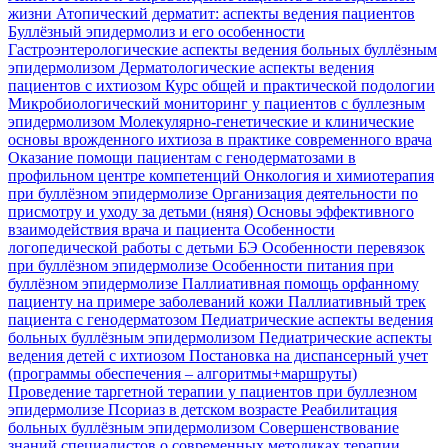
жизни
Атопический дерматит: аспекты ведения пациентов
Буллёзный эпидермолиз и его особенности
Гастроэнтерологические аспекты ведения больных буллёзным
эпидермолизом
Дерматологические аспекты ведения
пациентов с ихтиозом
Курс общей и практической подологии
Микробиологический мониторинг у пациентов с буллезным
эпидермолизом
Молекулярно-генетические и клинические
основы врожденного ихтиоза в практике современного врача
Оказание помощи пациентам с генодерматозами в
профильном центре компетенций
Онкология и химиотерапия
при буллёзном эпидермолизе
Организация деятельности по
присмотру и уходу за детьми (няня)
Основы эффективного
взаимодействия врача и пациента
Особенности
логопедической работы с детьми БЭ
Особенности перевязок
при буллёзном эпидермолизе
Особенности питания при
буллёзном эпидермолизе
Паллиативная помощь орфанному
пациенту на примере заболеваний кожи
Паллиативный трек
пациента с генодерматозом
Педиатрические аспекты ведения
больных буллёзным эпидермолизом
Педиатрические аспекты
ведения детей с ихтиозом
Постановка на диспансерный учет
(программы обеспечения – алгоритмы+маршруты)
Проведение таргетной терапии у пациентов при буллезном
эпидермолизе
Псориаз в детском возрасте
Реабилитация
больных буллёзным эпидермолизом
Совершенствование
знаний специалистов о современных методиках терапии