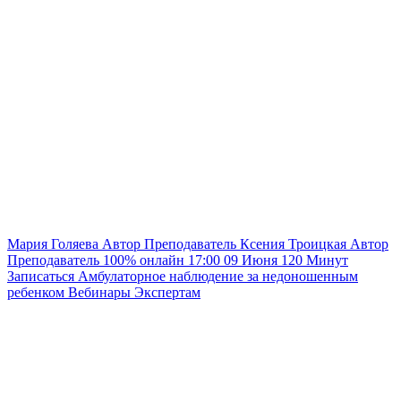
Мария Голяева
Автор
Преподаватель
Ксения Троицкая
Автор
Преподаватель
100% онлайн
17:00
09 Июня
120
Минут
Записаться
Амбулаторное наблюдение за недоношенным
ребенком
Вебинары
Экспертам