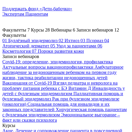
Поддержать
фонд «Дети-бабочки»
Экспертам
Пациентам
Факультеты
7
Курсы
28
Вебинары
6
Записи вебинаров
12
Факультеты
01
Буллёзный эпидермолиз
02
Ихтиоз
03
Псориаз
04
Атопический дерматит
05
Уход за пациентами
06
Косметология
07
Пороки развития кожи
Записи вебинаров
Covid-19: определение, эпидемиология, профилактика
Актуальные вопросы вакцинопрофилактики
Амбулаторное
наблюдение за недоношенным ребенком на первом году
жизни, тактика реабилитации недоношенных детей
Вакцинация от Covid-19
Взгляд педиатра и невролога на
проблему питания ребенка с БЭ
Витамин Д
Инвалидность у
детей с буллезным эпидермолизом
Паллиативная помощь и
буллезный эпидермолиз
Рак при буллезном эпидермолизе
(онкология)
Социальная помощь для инвалидов и их
законных представителей
Хирургическая помощь пациентам
с буллезным эпидермолизом
Эмоциональное выгорание –
факт или сказки психолога
Курсы
Акне. Лечение и сопровождение пациента в повседневной