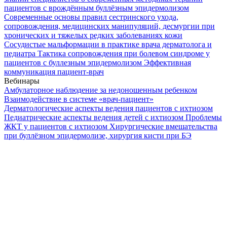
пациентов с врождённым буллёзным эпидермолизом
Современные основы правил сестринского ухода,
сопровождения, медицинских манипуляций, десмургии при
хронических и тяжелых редких заболеваниях кожи
Сосудистые мальформации в практике врача дерматолога и
педиатра
Тактика сопровождения при болевом синдроме у
пациентов с буллезным эпидермолизом
Эффективная
коммуникация пациент-врач
Вебинары
Амбулаторное наблюдение за недоношенным ребенком
Взаимодействие в системе «врач-пациент»
Дерматологические аспекты ведения пациентов с ихтиозом
Педиатрические аспекты ведения детей с ихтиозом
Проблемы
ЖКТ у пациентов с ихтиозом
Хирургические вмешательства
при буллёзном эпидермолизе, хирургия кисти при БЭ