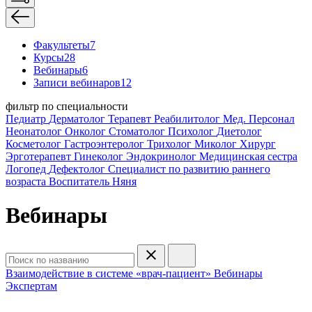
Факультеты
7
Курсы
28
Вебинары
6
Записи вебинаров
12
фильтр по специальности
Педиатр
Дерматолог
Терапевт
Реабилитолог
Мед. Персонал
Неонатолог
Онколог
Стоматолог
Психолог
Диетолог
Косметолог
Гастроэнтеролог
Трихолог
Миколог
Хирург
Эрготерапевт
Гинеколог
Эндокринолог
Медицинская сестра
Логопед
Дефектолог
Специалист по развитию раннего
возраста
Воспитатель
Няня
Вебинары
Взаимодействие в системе «врач-пациент»
Вебинары
Экспертам