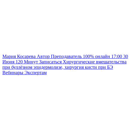
Мария Косарева
Автор
Преподаватель
100% онлайн
17:00
30
Июня
120
Минут
Записаться
Хирургические вмешательства
при буллёзном эпидермолизе, хирургия кисти при БЭ
Вебинары
Экспертам