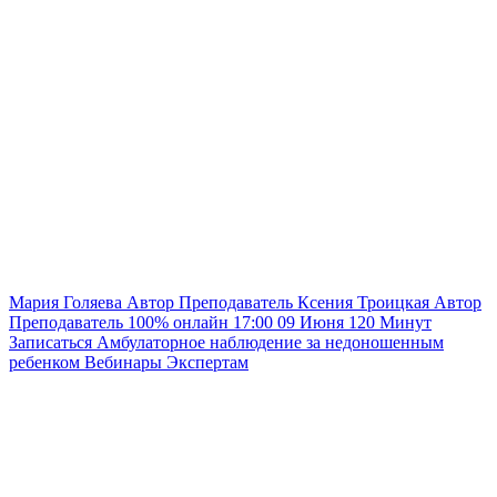
Мария Голяева
Автор
Преподаватель
Ксения Троицкая
Автор
Преподаватель
100% онлайн
17:00
09 Июня
120
Минут
Записаться
Амбулаторное наблюдение за недоношенным
ребенком
Вебинары
Экспертам