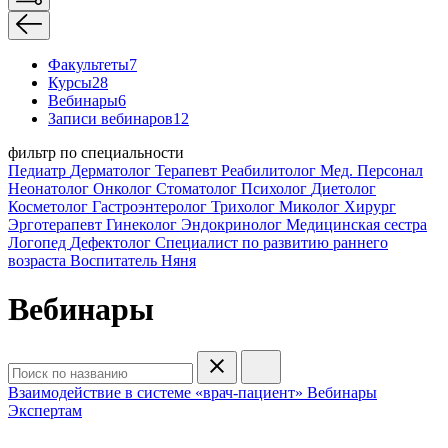
Факультеты
7
Курсы
28
Вебинары
6
Записи вебинаров
12
фильтр по специальности
Педиатр
Дерматолог
Терапевт
Реабилитолог
Мед. Персонал
Неонатолог
Онколог
Стоматолог
Психолог
Диетолог
Косметолог
Гастроэнтеролог
Трихолог
Миколог
Хирург
Эрготерапевт
Гинеколог
Эндокринолог
Медицинская сестра
Логопед
Дефектолог
Специалист по развитию раннего
возраста
Воспитатель
Няня
Вебинары
Взаимодействие в системе «врач-пациент»
Вебинары
Экспертам