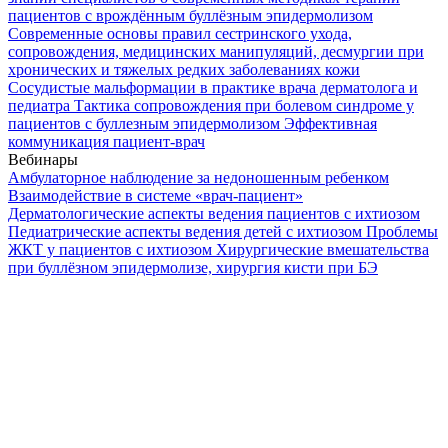
пациентов с врождённым буллёзным эпидермолизом
Современные основы правил сестринского ухода,
сопровождения, медицинских манипуляций, десмургии при
хронических и тяжелых редких заболеваниях кожи
Сосудистые мальформации в практике врача дерматолога и
педиатра
Тактика сопровождения при болевом синдроме у
пациентов с буллезным эпидермолизом
Эффективная
коммуникация пациент-врач
Вебинары
Амбулаторное наблюдение за недоношенным ребенком
Взаимодействие в системе «врач-пациент»
Дерматологические аспекты ведения пациентов с ихтиозом
Педиатрические аспекты ведения детей с ихтиозом
Проблемы
ЖКТ у пациентов с ихтиозом
Хирургические вмешательства
при буллёзном эпидермолизе, хирургия кисти при БЭ