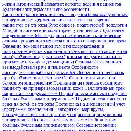
жизни
Атопический дерматит: аспекты ведения пациентов
Буллёзный эпидермолиз и его особенности
Гастроэнтерологические аспекты ведения больных буллёзным
эпидермолизом
Дерматологические аспекты ведения
пациентов с ихтиозом
Курс общей и практической подологии
Микробиологический мониторинг у пациентов с буллезным
эпидермолизом
Молекулярно-генетические и клинические
основы врожденного ихтиоза в практике современного врача
Оказание помощи пациентам с генодерматозами в
профильном центре компетенций
Онкология и химиотерапия
при буллёзном эпидермолизе
Организация деятельности по
присмотру и уходу за детьми (няня)
Основы эффективного
взаимодействия врача и пациента
Особенности
логопедической работы с детьми БЭ
Особенности перевязок
при буллёзном эпидермолизе
Особенности питания при
буллёзном эпидермолизе
Паллиативная помощь орфанному
пациенту на примере заболеваний кожи
Паллиативный трек
пациента с генодерматозом
Педиатрические аспекты ведения
больных буллёзным эпидермолизом
Педиатрические аспекты
ведения детей с ихтиозом
Постановка на диспансерный учет
(программы обеспечения – алгоритмы+маршруты)
Проведение таргетной терапии у пациентов при буллезном
эпидермолизе
Псориаз в детском возрасте
Реабилитация
больных буллёзным эпидермолизом
Совершенствование
знаний специалистов о современных методиках терапии