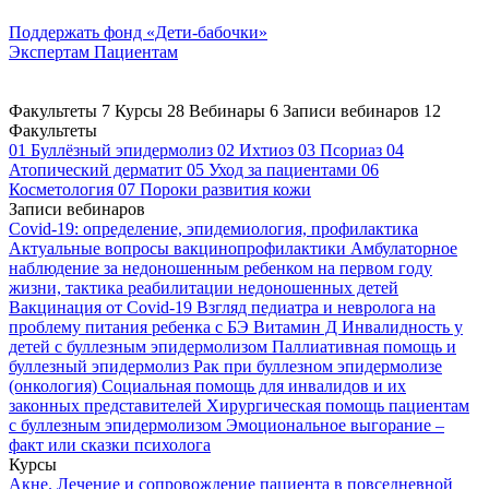
Поддержать
фонд «Дети-бабочки»
Экспертам
Пациентам
Факультеты
7
Курсы
28
Вебинары
6
Записи вебинаров
12
Факультеты
01
Буллёзный эпидермолиз
02
Ихтиоз
03
Псориаз
04
Атопический дерматит
05
Уход за пациентами
06
Косметология
07
Пороки развития кожи
Записи вебинаров
Covid-19: определение, эпидемиология, профилактика
Актуальные вопросы вакцинопрофилактики
Амбулаторное
наблюдение за недоношенным ребенком на первом году
жизни, тактика реабилитации недоношенных детей
Вакцинация от Covid-19
Взгляд педиатра и невролога на
проблему питания ребенка с БЭ
Витамин Д
Инвалидность у
детей с буллезным эпидермолизом
Паллиативная помощь и
буллезный эпидермолиз
Рак при буллезном эпидермолизе
(онкология)
Социальная помощь для инвалидов и их
законных представителей
Хирургическая помощь пациентам
с буллезным эпидермолизом
Эмоциональное выгорание –
факт или сказки психолога
Курсы
Акне. Лечение и сопровождение пациента в повседневной