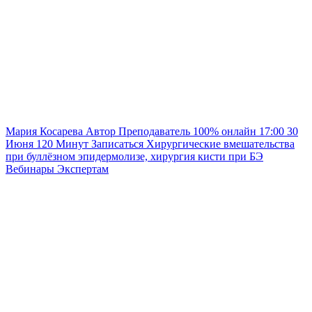
Мария Косарева
Автор
Преподаватель
100% онлайн
17:00
30
Июня
120
Минут
Записаться
Хирургические вмешательства
при буллёзном эпидермолизе, хирургия кисти при БЭ
Вебинары
Экспертам