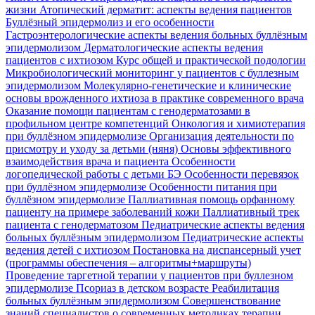
жизни
Атопический дерматит: аспекты ведения пациентов
Буллёзный эпидермолиз и его особенности
Гастроэнтерологические аспекты ведения больных буллёзным
эпидермолизом
Дерматологические аспекты ведения
пациентов с ихтиозом
Курс общей и практической подологии
Микробиологический мониторинг у пациентов с буллезным
эпидермолизом
Молекулярно-генетические и клинические
основы врожденного ихтиоза в практике современного врача
Оказание помощи пациентам с генодерматозами в
профильном центре компетенций
Онкология и химиотерапия
при буллёзном эпидермолизе
Организация деятельности по
присмотру и уходу за детьми (няня)
Основы эффективного
взаимодействия врача и пациента
Особенности
логопедической работы с детьми БЭ
Особенности перевязок
при буллёзном эпидермолизе
Особенности питания при
буллёзном эпидермолизе
Паллиативная помощь орфанному
пациенту на примере заболеваний кожи
Паллиативный трек
пациента с генодерматозом
Педиатрические аспекты ведения
больных буллёзным эпидермолизом
Педиатрические аспекты
ведения детей с ихтиозом
Постановка на диспансерный учет
(программы обеспечения – алгоритмы+маршруты)
Проведение таргетной терапии у пациентов при буллезном
эпидермолизе
Псориаз в детском возрасте
Реабилитация
больных буллёзным эпидермолизом
Совершенствование
знаний специалистов о современных методиках терапии