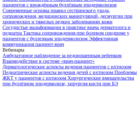
пациентов с врождённым буллёзным эпидермолизом
Современные основы правил сестринского ухода,
сопровождения, медицинских манипуляций, десмургии при
хронических и тяжелых редких заболеваниях кожи
Сосудистые мальформации в практике врача дерматолога и
педиатра
Тактика сопровождения при болевом синдроме у
пациентов с буллезным эпидермолизом
Эффективная
коммуникация пациент-врач
Вебинары
Амбулаторное наблюдение за недоношенным ребенком
Взаимодействие в системе «врач-пациент»
Дерматологические аспекты ведения пациентов с ихтиозом
Педиатрические аспекты ведения детей с ихтиозом
Проблемы
ЖКТ у пациентов с ихтиозом
Хирургические вмешательства
при буллёзном эпидермолизе, хирургия кисти при БЭ