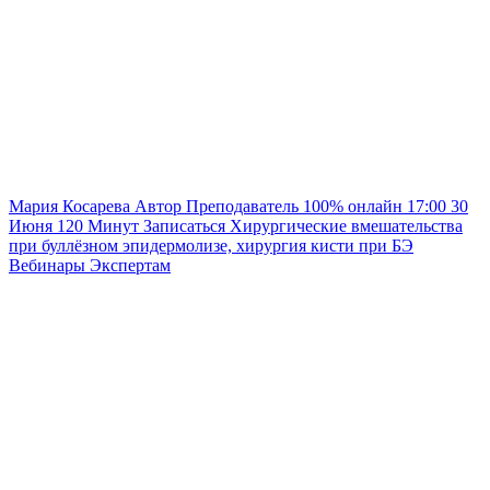
Мария Косарева
Автор
Преподаватель
100% онлайн
17:00
30
Июня
120
Минут
Записаться
Хирургические вмешательства
при буллёзном эпидермолизе, хирургия кисти при БЭ
Вебинары
Экспертам