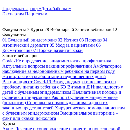
Поддержать
фонд «Дети-бабочки»
Экспертам
Пациентам
Факультеты
7
Курсы
28
Вебинары
6
Записи вебинаров
12
Факультеты
01
Буллёзный эпидермолиз
02
Ихтиоз
03
Псориаз
04
Атопический дерматит
05
Уход за пациентами
06
Косметология
07
Пороки развития кожи
Записи вебинаров
Covid-19: определение, эпидемиология, профилактика
Актуальные вопросы вакцинопрофилактики
Амбулаторное
наблюдение за недоношенным ребенком на первом году
жизни, тактика реабилитации недоношенных детей
Вакцинация от Covid-19
Взгляд педиатра и невролога на
проблему питания ребенка с БЭ
Витамин Д
Инвалидность у
детей с буллезным эпидермолизом
Паллиативная помощь и
буллезный эпидермолиз
Рак при буллезном эпидермолизе
(онкология)
Социальная помощь для инвалидов и их
законных представителей
Хирургическая помощь пациентам
с буллезным эпидермолизом
Эмоциональное выгорание –
факт или сказки психолога
Курсы
Акне. Лечение и сопровождение пациента в повседневной