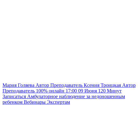
Мария Голяева
Автор
Преподаватель
Ксения Троицкая
Автор
Преподаватель
100% онлайн
17:00
09 Июня
120
Минут
Записаться
Амбулаторное наблюдение за недоношенным
ребенком
Вебинары
Экспертам