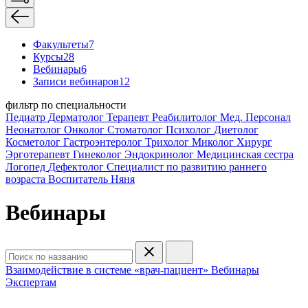
Факультеты
7
Курсы
28
Вебинары
6
Записи вебинаров
12
фильтр по специальности
Педиатр
Дерматолог
Терапевт
Реабилитолог
Мед. Персонал
Неонатолог
Онколог
Стоматолог
Психолог
Диетолог
Косметолог
Гастроэнтеролог
Трихолог
Миколог
Хирург
Эрготерапевт
Гинеколог
Эндокринолог
Медицинская сестра
Логопед
Дефектолог
Специалист по развитию раннего
возраста
Воспитатель
Няня
Вебинары
Взаимодействие в системе «врач-пациент»
Вебинары
Экспертам