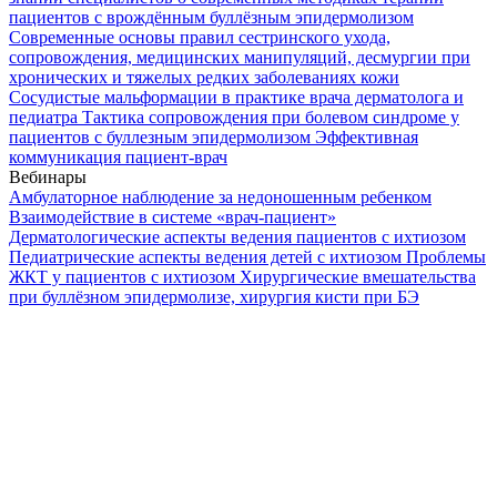
пациентов с врождённым буллёзным эпидермолизом
Современные основы правил сестринского ухода,
сопровождения, медицинских манипуляций, десмургии при
хронических и тяжелых редких заболеваниях кожи
Сосудистые мальформации в практике врача дерматолога и
педиатра
Тактика сопровождения при болевом синдроме у
пациентов с буллезным эпидермолизом
Эффективная
коммуникация пациент-врач
Вебинары
Амбулаторное наблюдение за недоношенным ребенком
Взаимодействие в системе «врач-пациент»
Дерматологические аспекты ведения пациентов с ихтиозом
Педиатрические аспекты ведения детей с ихтиозом
Проблемы
ЖКТ у пациентов с ихтиозом
Хирургические вмешательства
при буллёзном эпидермолизе, хирургия кисти при БЭ