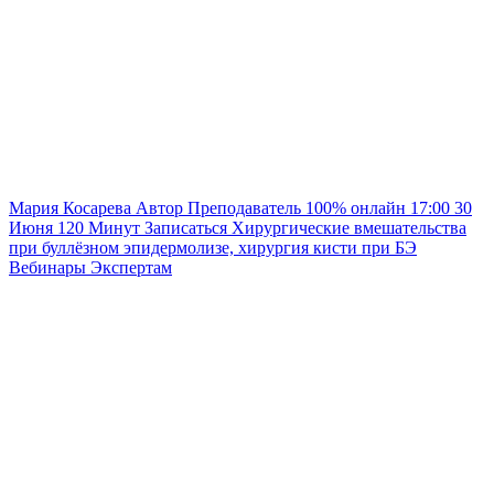
Мария Косарева
Автор
Преподаватель
100% онлайн
17:00
30
Июня
120
Минут
Записаться
Хирургические вмешательства
при буллёзном эпидермолизе, хирургия кисти при БЭ
Вебинары
Экспертам