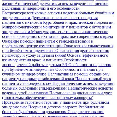
жизни
Атопический дерматит: аспекты ведения пациентов
Буллёзный эпидермолиз и его особенности
Гастроэнтерологические аспекты ведения больных буллёзным
эпидермолизом
Дерматологические аспекты ведения
пациентов с ихтиозом
Курс общей и практической подологии
Микробиологический мониторинг у пациентов с буллезным
эпидермолизом
Молекулярно-генетические и клинические
основы врожденного ихтиоза в практике современного врача
Оказание помощи пациентам с генодерматозами в
профильном центре компетенций
Онкология и химиотерапия
при буллёзном эпидермолизе
Организация деятельности по
присмотру и уходу за детьми (няня)
Основы эффективного
взаимодействия врача и пациента
Особенности
логопедической работы с детьми БЭ
Особенности перевязок
при буллёзном эпидермолизе
Особенности питания при
буллёзном эпидермолизе
Паллиативная помощь орфанному
пациенту на примере заболеваний кожи
Паллиативный трек
пациента с генодерматозом
Педиатрические аспекты ведения
больных буллёзным эпидермолизом
Педиатрические аспекты
ведения детей с ихтиозом
Постановка на диспансерный учет
(программы обеспечения – алгоритмы+маршруты)
Проведение таргетной терапии у пациентов при буллезном
эпидермолизе
Псориаз в детском возрасте
Реабилитация
больных буллёзным эпидермолизом
Совершенствование
знаний специалистов о современных методиках терапии