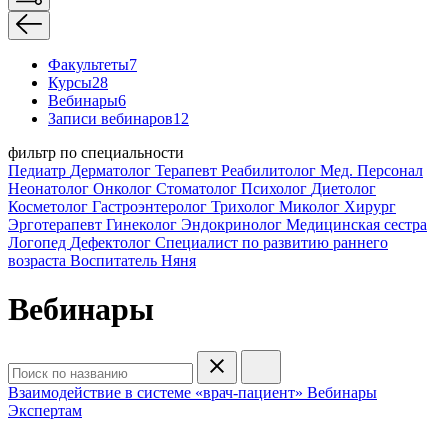
Факультеты
7
Курсы
28
Вебинары
6
Записи вебинаров
12
фильтр по специальности
Педиатр
Дерматолог
Терапевт
Реабилитолог
Мед. Персонал
Неонатолог
Онколог
Стоматолог
Психолог
Диетолог
Косметолог
Гастроэнтеролог
Трихолог
Миколог
Хирург
Эрготерапевт
Гинеколог
Эндокринолог
Медицинская сестра
Логопед
Дефектолог
Специалист по развитию раннего
возраста
Воспитатель
Няня
Вебинары
Взаимодействие в системе «врач-пациент»
Вебинары
Экспертам