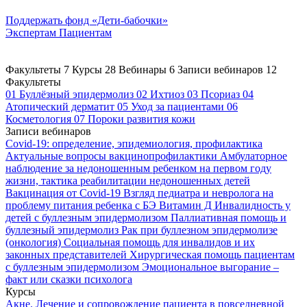
Поддержать
фонд «Дети-бабочки»
Экспертам
Пациентам
Факультеты
7
Курсы
28
Вебинары
6
Записи вебинаров
12
Факультеты
01
Буллёзный эпидермолиз
02
Ихтиоз
03
Псориаз
04
Атопический дерматит
05
Уход за пациентами
06
Косметология
07
Пороки развития кожи
Записи вебинаров
Covid-19: определение, эпидемиология, профилактика
Актуальные вопросы вакцинопрофилактики
Амбулаторное
наблюдение за недоношенным ребенком на первом году
жизни, тактика реабилитации недоношенных детей
Вакцинация от Covid-19
Взгляд педиатра и невролога на
проблему питания ребенка с БЭ
Витамин Д
Инвалидность у
детей с буллезным эпидермолизом
Паллиативная помощь и
буллезный эпидермолиз
Рак при буллезном эпидермолизе
(онкология)
Социальная помощь для инвалидов и их
законных представителей
Хирургическая помощь пациентам
с буллезным эпидермолизом
Эмоциональное выгорание –
факт или сказки психолога
Курсы
Акне. Лечение и сопровождение пациента в повседневной