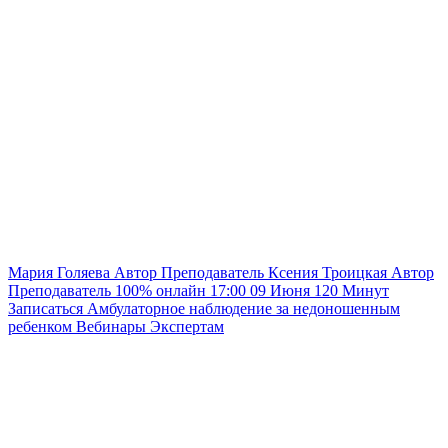
Мария Голяева
Автор
Преподаватель
Ксения Троицкая
Автор
Преподаватель
100% онлайн
17:00
09 Июня
120
Минут
Записаться
Амбулаторное наблюдение за недоношенным
ребенком
Вебинары
Экспертам