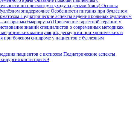
временного врача
Оказание помощи пациентам с
ельности по присмотру и уходу за детьми (няня)
Основы
буллёзном эпидермолизе
Особенности питания при буллёзном
ерматозом
Педиатрические аспекты ведения больных буллёзным
я – алгоритмы+маршруты)
Проведение таргетной терапии у
ствование знаний специалистов о современных методиках
, медицинских манипуляций, десмургии при хронических и
я при болевом синдроме у пациентов с буллезным
ведения пациентов с ихтиозом
Педиатрические аспекты
 хирургия кисти при БЭ