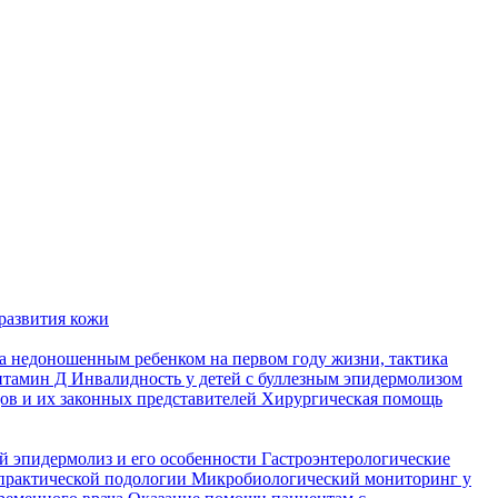
развития кожи
а недоношенным ребенком на первом году жизни, тактика
итамин Д
Инвалидность у детей с буллезным эпидермолизом
ов и их законных представителей
Хирургическая помощь
й эпидермолиз и его особенности
Гастроэнтерологические
практической подологии
Микробиологический мониторинг у