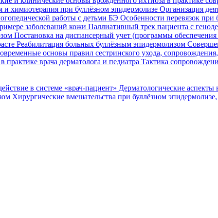
кие и клинические основы врожденного ихтиоза в практике со
я и химиотерапия при буллёзном эпидермолизе
Организация деят
огопедической работы с детьми БЭ
Особенности перевязок при 
римере заболеваний кожи
Паллиативный трек пациента с генод
озом
Постановка на диспансерный учет (программы обеспечени
расте
Реабилитация больных буллёзным эпидермолизом
Совершен
овременные основы правил сестринского ухода, сопровождения
в практике врача дерматолога и педиатра
Тактика сопровождени
ействие в системе «врач-пациент»
Дерматологические аспекты 
озом
Хирургические вмешательства при буллёзном эпидермолизе,