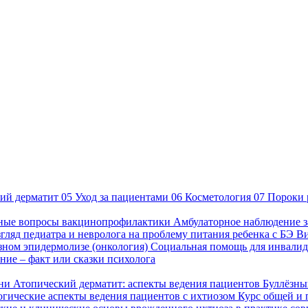
ий дерматит
05
Уход за пациентами
06
Косметология
07
Пороки 
ные вопросы вакцинопрофилактики
Амбулаторное наблюдение з
гляд педиатра и невролога на проблему питания ребенка с БЭ
В
езном эпидермолизе (онкология)
Социальная помощь для инвалид
ие – факт или сказки психолога
зни
Атопический дерматит: аспекты ведения пациентов
Буллёзны
гические аспекты ведения пациентов с ихтиозом
Курс общей и 