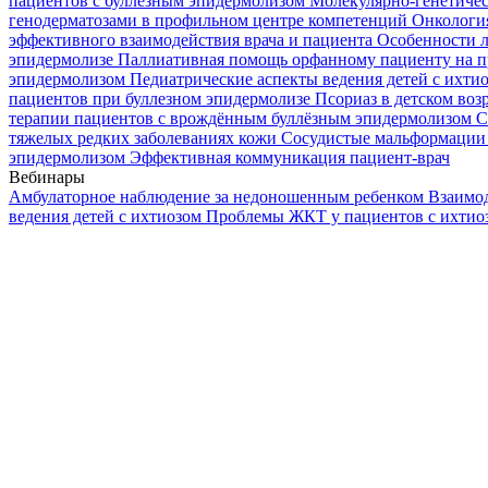
пациентов с буллезным эпидермолизом
Молекулярно-генетичес
генодерматозами в профильном центре компетенций
Онкологи
эффективного взаимодействия врача и пациента
Особенности л
эпидермолизе
Паллиативная помощь орфанному пациенту на п
эпидермолизом
Педиатрические аспекты ведения детей с ихти
пациентов при буллезном эпидермолизе
Псориаз в детском воз
терапии пациентов с врождённым буллёзным эпидермолизом
С
тяжелых редких заболеваниях кожи
Сосудистые мальформации 
эпидермолизом
Эффективная коммуникация пациент-врач
Вебинары
Амбулаторное наблюдение за недоношенным ребенком
Взаимод
ведения детей с ихтиозом
Проблемы ЖКТ у пациентов с ихти