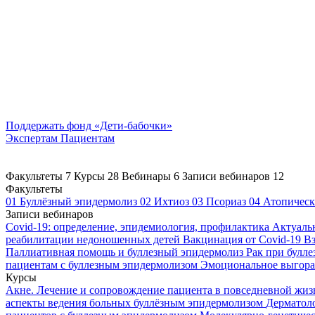
Поддержать
фонд «Дети-бабочки»
Экспертам
Пациентам
Факультеты
7
Курсы
28
Вебинары
6
Записи вебинаров
12
Факультеты
01
Буллёзный эпидермолиз
02
Ихтиоз
03
Псориаз
04
Атопическ
Записи вебинаров
Covid-19: определение, эпидемиология, профилактика
Актуаль
реабилитации недоношенных детей
Вакцинация от Covid-19
Вз
Паллиативная помощь и буллезный эпидермолиз
Рак при булл
пациентам с буллезным эпидермолизом
Эмоциональное выгоран
Курсы
Акне. Лечение и сопровождение пациента в повседневной жи
аспекты ведения больных буллёзным эпидермолизом
Дерматоло