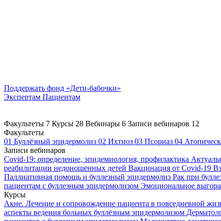
Поддержать
фонд «Дети-бабочки»
Экспертам
Пациентам
Факультеты
7
Курсы
28
Вебинары
6
Записи вебинаров
12
Факультеты
01
Буллёзный эпидермолиз
02
Ихтиоз
03
Псориаз
04
Атопическ
Записи вебинаров
Covid-19: определение, эпидемиология, профилактика
Актуаль
реабилитации недоношенных детей
Вакцинация от Covid-19
Вз
Паллиативная помощь и буллезный эпидермолиз
Рак при булл
пациентам с буллезным эпидермолизом
Эмоциональное выгоран
Курсы
Акне. Лечение и сопровождение пациента в повседневной жи
аспекты ведения больных буллёзным эпидермолизом
Дерматоло