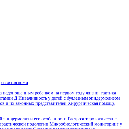
развития кожи
а недоношенным ребенком на первом году жизни, тактика
итамин Д
Инвалидность у детей с буллезным эпидермолизом
ов и их законных представителей
Хирургическая помощь
й эпидермолиз и его особенности
Гастроэнтерологические
практической подологии
Микробиологический мониторинг у