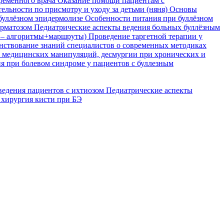
временного врача
Оказание помощи пациентам с
ельности по присмотру и уходу за детьми (няня)
Основы
буллёзном эпидермолизе
Особенности питания при буллёзном
ерматозом
Педиатрические аспекты ведения больных буллёзным
я – алгоритмы+маршруты)
Проведение таргетной терапии у
ствование знаний специалистов о современных методиках
, медицинских манипуляций, десмургии при хронических и
я при болевом синдроме у пациентов с буллезным
ведения пациентов с ихтиозом
Педиатрические аспекты
 хирургия кисти при БЭ