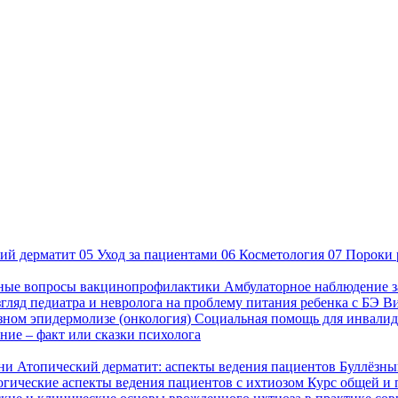
ий дерматит
05
Уход за пациентами
06
Косметология
07
Пороки 
ные вопросы вакцинопрофилактики
Амбулаторное наблюдение з
гляд педиатра и невролога на проблему питания ребенка с БЭ
В
езном эпидермолизе (онкология)
Социальная помощь для инвалид
ие – факт или сказки психолога
зни
Атопический дерматит: аспекты ведения пациентов
Буллёзны
гические аспекты ведения пациентов с ихтиозом
Курс общей и 