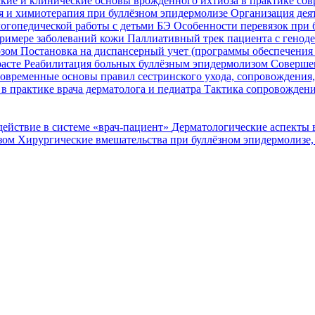
кие и клинические основы врожденного ихтиоза в практике со
я и химиотерапия при буллёзном эпидермолизе
Организация деят
огопедической работы с детьми БЭ
Особенности перевязок при 
римере заболеваний кожи
Паллиативный трек пациента с генод
озом
Постановка на диспансерный учет (программы обеспечени
расте
Реабилитация больных буллёзным эпидермолизом
Совершен
овременные основы правил сестринского ухода, сопровождения
в практике врача дерматолога и педиатра
Тактика сопровождени
ействие в системе «врач-пациент»
Дерматологические аспекты 
озом
Хирургические вмешательства при буллёзном эпидермолизе,