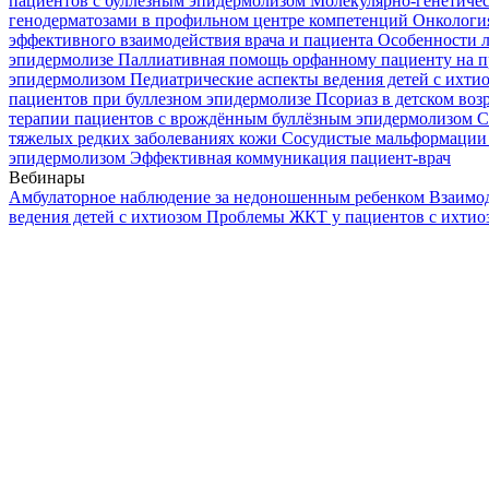
пациентов с буллезным эпидермолизом
Молекулярно-генетичес
генодерматозами в профильном центре компетенций
Онкологи
эффективного взаимодействия врача и пациента
Особенности л
эпидермолизе
Паллиативная помощь орфанному пациенту на п
эпидермолизом
Педиатрические аспекты ведения детей с ихти
пациентов при буллезном эпидермолизе
Псориаз в детском воз
терапии пациентов с врождённым буллёзным эпидермолизом
С
тяжелых редких заболеваниях кожи
Сосудистые мальформации 
эпидермолизом
Эффективная коммуникация пациент-врач
Вебинары
Амбулаторное наблюдение за недоношенным ребенком
Взаимод
ведения детей с ихтиозом
Проблемы ЖКТ у пациентов с ихти