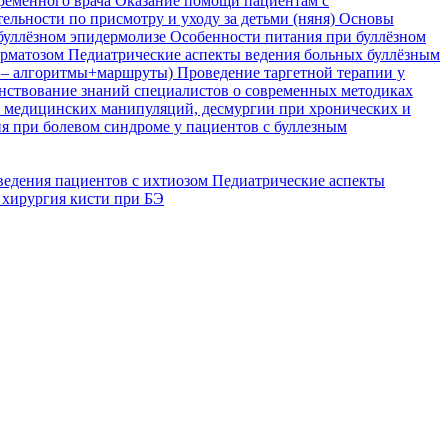
временного врача
Оказание помощи пациентам с
ельности по присмотру и уходу за детьми (няня)
Основы
буллёзном эпидермолизе
Особенности питания при буллёзном
ерматозом
Педиатрические аспекты ведения больных буллёзным
я – алгоритмы+маршруты)
Проведение таргетной терапии у
ствование знаний специалистов о современных методиках
, медицинских манипуляций, десмургии при хронических и
я при болевом синдроме у пациентов с буллезным
ведения пациентов с ихтиозом
Педиатрические аспекты
 хирургия кисти при БЭ