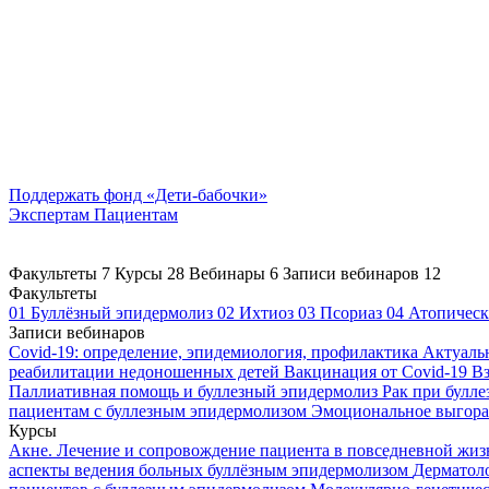
Поддержать
фонд «Дети-бабочки»
Экспертам
Пациентам
Факультеты
7
Курсы
28
Вебинары
6
Записи вебинаров
12
Факультеты
01
Буллёзный эпидермолиз
02
Ихтиоз
03
Псориаз
04
Атопическ
Записи вебинаров
Covid-19: определение, эпидемиология, профилактика
Актуаль
реабилитации недоношенных детей
Вакцинация от Covid-19
Вз
Паллиативная помощь и буллезный эпидермолиз
Рак при булл
пациентам с буллезным эпидермолизом
Эмоциональное выгоран
Курсы
Акне. Лечение и сопровождение пациента в повседневной жи
аспекты ведения больных буллёзным эпидермолизом
Дерматоло