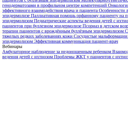
пациентов с буллезным эпидермолизом
Молекулярно-генетичес
генодерматозами в профильном центре компетенций
Онкологи
эффективного взаимодействия врача и пациента
Особенности л
эпидермолизе
Паллиативная помощь орфанному пациенту на п
эпидермолизом
Педиатрические аспекты ведения детей с ихти
пациентов при буллезном эпидермолизе
Псориаз в детском воз
терапии пациентов с врождённым буллёзным эпидермолизом
С
тяжелых редких заболеваниях кожи
Сосудистые мальформации 
эпидермолизом
Эффективная коммуникация пациент-врач
Вебинары
Амбулаторное наблюдение за недоношенным ребенком
Взаимод
ведения детей с ихтиозом
Проблемы ЖКТ у пациентов с ихти