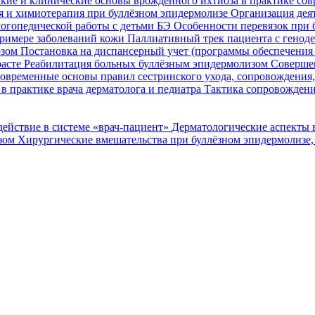
кие и клинические основы врожденного ихтиоза в практике со
я и химиотерапия при буллёзном эпидермолизе
Организация деят
огопедической работы с детьми БЭ
Особенности перевязок при 
римере заболеваний кожи
Паллиативный трек пациента с генод
озом
Постановка на диспансерный учет (программы обеспечени
расте
Реабилитация больных буллёзным эпидермолизом
Совершен
овременные основы правил сестринского ухода, сопровождения
в практике врача дерматолога и педиатра
Тактика сопровождени
ействие в системе «врач-пациент»
Дерматологические аспекты 
озом
Хирургические вмешательства при буллёзном эпидермолизе,