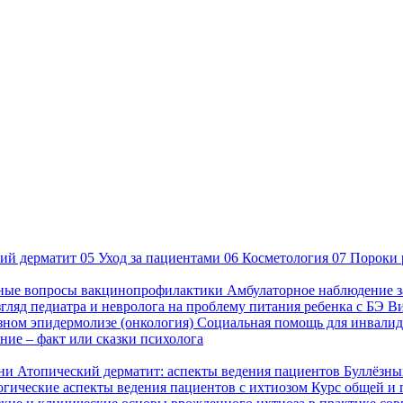
ий дерматит
05
Уход за пациентами
06
Косметология
07
Пороки 
ные вопросы вакцинопрофилактики
Амбулаторное наблюдение з
гляд педиатра и невролога на проблему питания ребенка с БЭ
В
езном эпидермолизе (онкология)
Социальная помощь для инвалид
ие – факт или сказки психолога
зни
Атопический дерматит: аспекты ведения пациентов
Буллёзны
гические аспекты ведения пациентов с ихтиозом
Курс общей и 