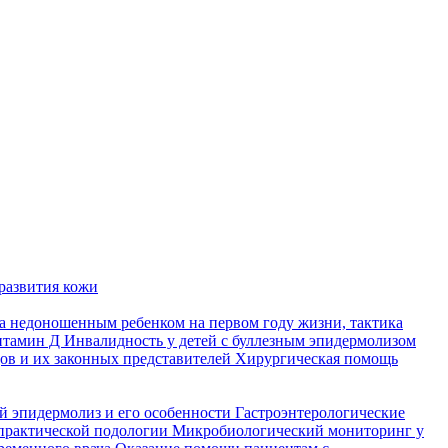
развития кожи
а недоношенным ребенком на первом году жизни, тактика
итамин Д
Инвалидность у детей с буллезным эпидермолизом
ов и их законных представителей
Хирургическая помощь
й эпидермолиз и его особенности
Гастроэнтерологические
практической подологии
Микробиологический мониторинг у