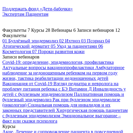
Поддержать
фонд «Дети-бабочки»
Экспертам
Пациентам
Факультеты
7
Курсы
28
Вебинары
6
Записи вебинаров
12
Факультеты
01
Буллёзный эпидермолиз
02
Ихтиоз
03
Псориаз
04
Атопический дерматит
05
Уход за пациентами
06
Косметология
07
Пороки развития кожи
Записи вебинаров
Covid-19: определение, эпидемиология, профилактика
Актуальные вопросы вакцинопрофилактики
Амбулаторное
наблюдение за недоношенным ребенком на первом году
жизни, тактика реабилитации недоношенных детей
Вакцинация от Covid-19
Взгляд педиатра и невролога на
проблему питания ребенка с БЭ
Витамин Д
Инвалидность у
детей с буллезным эпидермолизом
Паллиативная помощь и
буллезный эпидермолиз
Рак при буллезном эпидермолизе
(онкология)
Социальная помощь для инвалидов и их
законных представителей
Хирургическая помощь пациентам
с буллезным эпидермолизом
Эмоциональное выгорание –
факт или сказки психолога
Курсы
Акне. Лечение и сопровождение пациента в повседневной