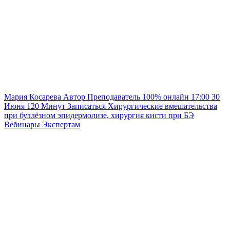
Мария Косарева
Автор
Преподаватель
100% онлайн
17:00
30
Июня
120
Минут
Записаться
Хирургические вмешательства
при буллёзном эпидермолизе, хирургия кисти при БЭ
Вебинары
Экспертам