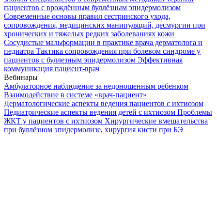
пациентов с врождённым буллёзным эпидермолизом
Современные основы правил сестринского ухода,
сопровождения, медицинских манипуляций, десмургии при
хронических и тяжелых редких заболеваниях кожи
Сосудистые мальформации в практике врача дерматолога и
педиатра
Тактика сопровождения при болевом синдроме у
пациентов с буллезным эпидермолизом
Эффективная
коммуникация пациент-врач
Вебинары
Амбулаторное наблюдение за недоношенным ребенком
Взаимодействие в системе «врач-пациент»
Дерматологические аспекты ведения пациентов с ихтиозом
Педиатрические аспекты ведения детей с ихтиозом
Проблемы
ЖКТ у пациентов с ихтиозом
Хирургические вмешательства
при буллёзном эпидермолизе, хирургия кисти при БЭ