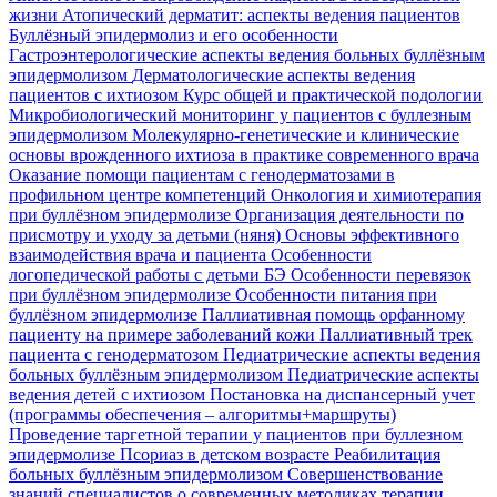
жизни
Атопический дерматит: аспекты ведения пациентов
Буллёзный эпидермолиз и его особенности
Гастроэнтерологические аспекты ведения больных буллёзным
эпидермолизом
Дерматологические аспекты ведения
пациентов с ихтиозом
Курс общей и практической подологии
Микробиологический мониторинг у пациентов с буллезным
эпидермолизом
Молекулярно-генетические и клинические
основы врожденного ихтиоза в практике современного врача
Оказание помощи пациентам с генодерматозами в
профильном центре компетенций
Онкология и химиотерапия
при буллёзном эпидермолизе
Организация деятельности по
присмотру и уходу за детьми (няня)
Основы эффективного
взаимодействия врача и пациента
Особенности
логопедической работы с детьми БЭ
Особенности перевязок
при буллёзном эпидермолизе
Особенности питания при
буллёзном эпидермолизе
Паллиативная помощь орфанному
пациенту на примере заболеваний кожи
Паллиативный трек
пациента с генодерматозом
Педиатрические аспекты ведения
больных буллёзным эпидермолизом
Педиатрические аспекты
ведения детей с ихтиозом
Постановка на диспансерный учет
(программы обеспечения – алгоритмы+маршруты)
Проведение таргетной терапии у пациентов при буллезном
эпидермолизе
Псориаз в детском возрасте
Реабилитация
больных буллёзным эпидермолизом
Совершенствование
знаний специалистов о современных методиках терапии