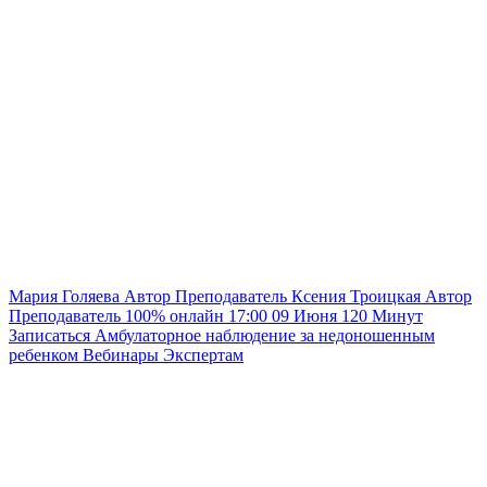
Мария Голяева
Автор
Преподаватель
Ксения Троицкая
Автор
Преподаватель
100% онлайн
17:00
09 Июня
120
Минут
Записаться
Амбулаторное наблюдение за недоношенным
ребенком
Вебинары
Экспертам