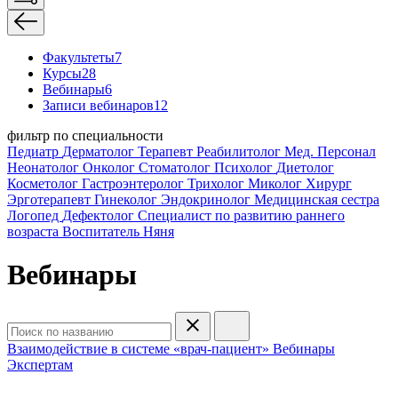
Факультеты
7
Курсы
28
Вебинары
6
Записи вебинаров
12
фильтр по специальности
Педиатр
Дерматолог
Терапевт
Реабилитолог
Мед. Персонал
Неонатолог
Онколог
Стоматолог
Психолог
Диетолог
Косметолог
Гастроэнтеролог
Трихолог
Миколог
Хирург
Эрготерапевт
Гинеколог
Эндокринолог
Медицинская сестра
Логопед
Дефектолог
Специалист по развитию раннего
возраста
Воспитатель
Няня
Вебинары
Взаимодействие в системе «врач-пациент»
Вебинары
Экспертам