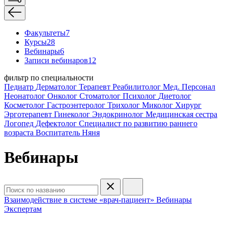
Факультеты
7
Курсы
28
Вебинары
6
Записи вебинаров
12
фильтр по специальности
Педиатр
Дерматолог
Терапевт
Реабилитолог
Мед. Персонал
Неонатолог
Онколог
Стоматолог
Психолог
Диетолог
Косметолог
Гастроэнтеролог
Трихолог
Миколог
Хирург
Эрготерапевт
Гинеколог
Эндокринолог
Медицинская сестра
Логопед
Дефектолог
Специалист по развитию раннего
возраста
Воспитатель
Няня
Вебинары
Взаимодействие в системе «врач-пациент»
Вебинары
Экспертам