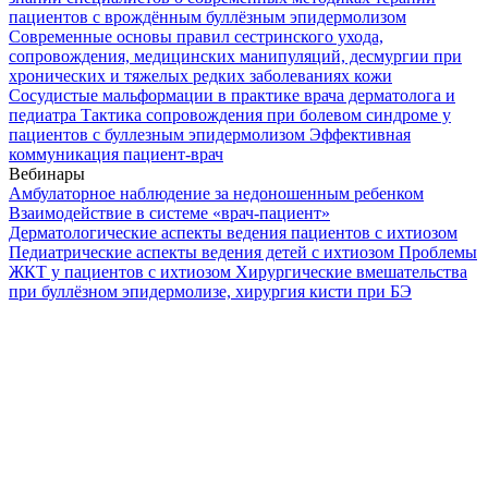
пациентов с врождённым буллёзным эпидермолизом
Современные основы правил сестринского ухода,
сопровождения, медицинских манипуляций, десмургии при
хронических и тяжелых редких заболеваниях кожи
Сосудистые мальформации в практике врача дерматолога и
педиатра
Тактика сопровождения при болевом синдроме у
пациентов с буллезным эпидермолизом
Эффективная
коммуникация пациент-врач
Вебинары
Амбулаторное наблюдение за недоношенным ребенком
Взаимодействие в системе «врач-пациент»
Дерматологические аспекты ведения пациентов с ихтиозом
Педиатрические аспекты ведения детей с ихтиозом
Проблемы
ЖКТ у пациентов с ихтиозом
Хирургические вмешательства
при буллёзном эпидермолизе, хирургия кисти при БЭ