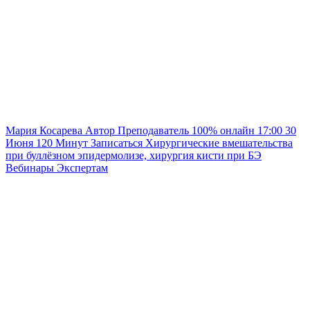
Мария Косарева
Автор
Преподаватель
100% онлайн
17:00
30
Июня
120
Минут
Записаться
Хирургические вмешательства
при буллёзном эпидермолизе, хирургия кисти при БЭ
Вебинары
Экспертам