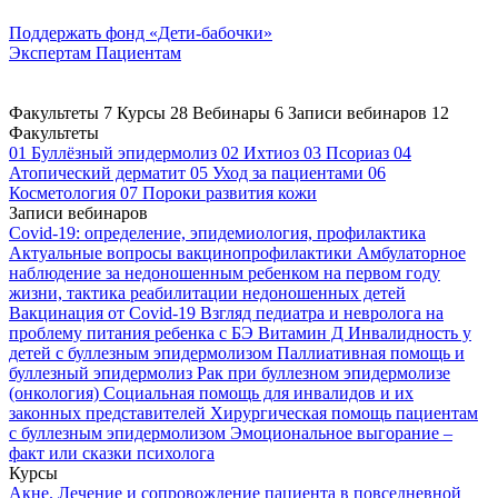
Поддержать
фонд «Дети-бабочки»
Экспертам
Пациентам
Факультеты
7
Курсы
28
Вебинары
6
Записи вебинаров
12
Факультеты
01
Буллёзный эпидермолиз
02
Ихтиоз
03
Псориаз
04
Атопический дерматит
05
Уход за пациентами
06
Косметология
07
Пороки развития кожи
Записи вебинаров
Covid-19: определение, эпидемиология, профилактика
Актуальные вопросы вакцинопрофилактики
Амбулаторное
наблюдение за недоношенным ребенком на первом году
жизни, тактика реабилитации недоношенных детей
Вакцинация от Covid-19
Взгляд педиатра и невролога на
проблему питания ребенка с БЭ
Витамин Д
Инвалидность у
детей с буллезным эпидермолизом
Паллиативная помощь и
буллезный эпидермолиз
Рак при буллезном эпидермолизе
(онкология)
Социальная помощь для инвалидов и их
законных представителей
Хирургическая помощь пациентам
с буллезным эпидермолизом
Эмоциональное выгорание –
факт или сказки психолога
Курсы
Акне. Лечение и сопровождение пациента в повседневной