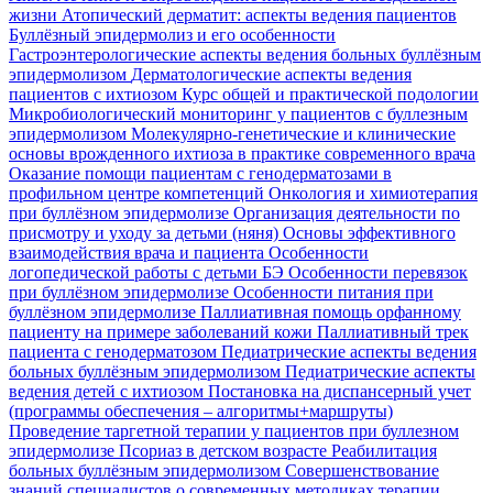
жизни
Атопический дерматит: аспекты ведения пациентов
Буллёзный эпидермолиз и его особенности
Гастроэнтерологические аспекты ведения больных буллёзным
эпидермолизом
Дерматологические аспекты ведения
пациентов с ихтиозом
Курс общей и практической подологии
Микробиологический мониторинг у пациентов с буллезным
эпидермолизом
Молекулярно-генетические и клинические
основы врожденного ихтиоза в практике современного врача
Оказание помощи пациентам с генодерматозами в
профильном центре компетенций
Онкология и химиотерапия
при буллёзном эпидермолизе
Организация деятельности по
присмотру и уходу за детьми (няня)
Основы эффективного
взаимодействия врача и пациента
Особенности
логопедической работы с детьми БЭ
Особенности перевязок
при буллёзном эпидермолизе
Особенности питания при
буллёзном эпидермолизе
Паллиативная помощь орфанному
пациенту на примере заболеваний кожи
Паллиативный трек
пациента с генодерматозом
Педиатрические аспекты ведения
больных буллёзным эпидермолизом
Педиатрические аспекты
ведения детей с ихтиозом
Постановка на диспансерный учет
(программы обеспечения – алгоритмы+маршруты)
Проведение таргетной терапии у пациентов при буллезном
эпидермолизе
Псориаз в детском возрасте
Реабилитация
больных буллёзным эпидермолизом
Совершенствование
знаний специалистов о современных методиках терапии