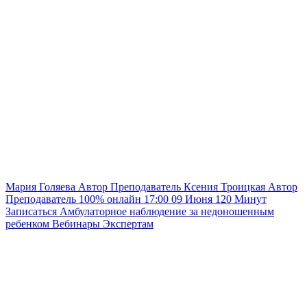
Мария Голяева
Автор
Преподаватель
Ксения Троицкая
Автор
Преподаватель
100% онлайн
17:00
09 Июня
120
Минут
Записаться
Амбулаторное наблюдение за недоношенным
ребенком
Вебинары
Экспертам