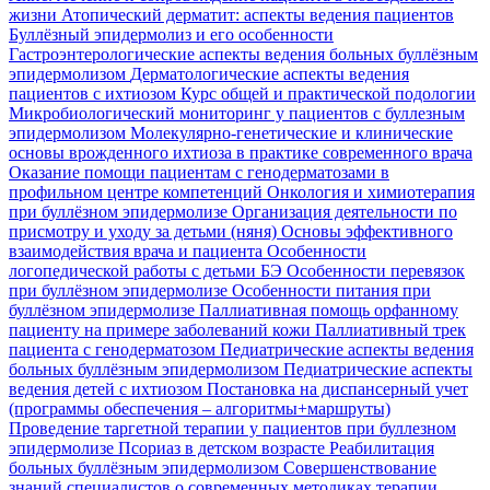
жизни
Атопический дерматит: аспекты ведения пациентов
Буллёзный эпидермолиз и его особенности
Гастроэнтерологические аспекты ведения больных буллёзным
эпидермолизом
Дерматологические аспекты ведения
пациентов с ихтиозом
Курс общей и практической подологии
Микробиологический мониторинг у пациентов с буллезным
эпидермолизом
Молекулярно-генетические и клинические
основы врожденного ихтиоза в практике современного врача
Оказание помощи пациентам с генодерматозами в
профильном центре компетенций
Онкология и химиотерапия
при буллёзном эпидермолизе
Организация деятельности по
присмотру и уходу за детьми (няня)
Основы эффективного
взаимодействия врача и пациента
Особенности
логопедической работы с детьми БЭ
Особенности перевязок
при буллёзном эпидермолизе
Особенности питания при
буллёзном эпидермолизе
Паллиативная помощь орфанному
пациенту на примере заболеваний кожи
Паллиативный трек
пациента с генодерматозом
Педиатрические аспекты ведения
больных буллёзным эпидермолизом
Педиатрические аспекты
ведения детей с ихтиозом
Постановка на диспансерный учет
(программы обеспечения – алгоритмы+маршруты)
Проведение таргетной терапии у пациентов при буллезном
эпидермолизе
Псориаз в детском возрасте
Реабилитация
больных буллёзным эпидермолизом
Совершенствование
знаний специалистов о современных методиках терапии