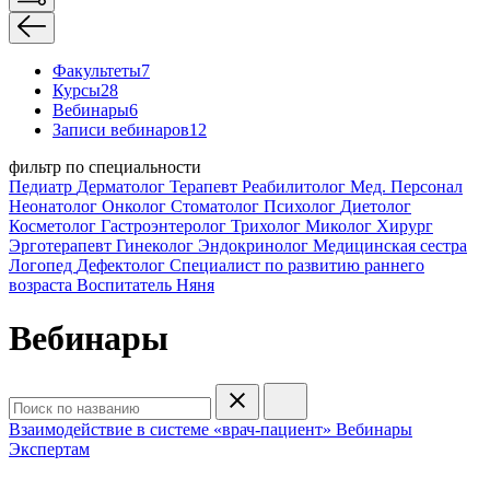
Факультеты
7
Курсы
28
Вебинары
6
Записи вебинаров
12
фильтр по специальности
Педиатр
Дерматолог
Терапевт
Реабилитолог
Мед. Персонал
Неонатолог
Онколог
Стоматолог
Психолог
Диетолог
Косметолог
Гастроэнтеролог
Трихолог
Миколог
Хирург
Эрготерапевт
Гинеколог
Эндокринолог
Медицинская сестра
Логопед
Дефектолог
Специалист по развитию раннего
возраста
Воспитатель
Няня
Вебинары
Взаимодействие в системе «врач-пациент»
Вебинары
Экспертам