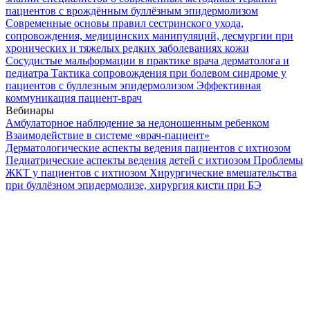
пациентов с врождённым буллёзным эпидермолизом
Современные основы правил сестринского ухода,
сопровождения, медицинских манипуляций, десмургии при
хронических и тяжелых редких заболеваниях кожи
Сосудистые мальформации в практике врача дерматолога и
педиатра
Тактика сопровождения при болевом синдроме у
пациентов с буллезным эпидермолизом
Эффективная
коммуникация пациент-врач
Вебинары
Амбулаторное наблюдение за недоношенным ребенком
Взаимодействие в системе «врач-пациент»
Дерматологические аспекты ведения пациентов с ихтиозом
Педиатрические аспекты ведения детей с ихтиозом
Проблемы
ЖКТ у пациентов с ихтиозом
Хирургические вмешательства
при буллёзном эпидермолизе, хирургия кисти при БЭ