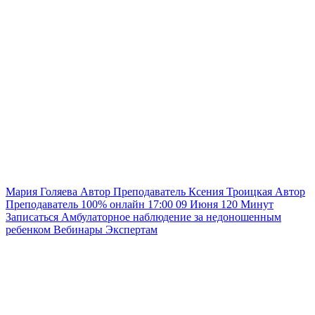
Мария Голяева
Автор
Преподаватель
Ксения Троицкая
Автор
Преподаватель
100% онлайн
17:00
09 Июня
120
Минут
Записаться
Амбулаторное наблюдение за недоношенным
ребенком
Вебинары
Экспертам