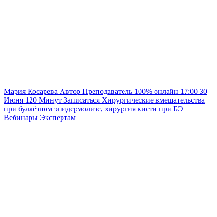
Мария Косарева
Автор
Преподаватель
100% онлайн
17:00
30
Июня
120
Минут
Записаться
Хирургические вмешательства
при буллёзном эпидермолизе, хирургия кисти при БЭ
Вебинары
Экспертам