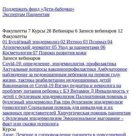
Поддержать
фонд «Дети-бабочки»
Экспертам
Пациентам
Факультеты
7
Курсы
28
Вебинары
6
Записи вебинаров
12
Факультеты
01
Буллёзный эпидермолиз
02
Ихтиоз
03
Псориаз
04
Атопический дерматит
05
Уход за пациентами
06
Косметология
07
Пороки развития кожи
Записи вебинаров
Covid-19: определение, эпидемиология, профилактика
Актуальные вопросы вакцинопрофилактики
Амбулаторное
наблюдение за недоношенным ребенком на первом году
жизни, тактика реабилитации недоношенных детей
Вакцинация от Covid-19
Взгляд педиатра и невролога на
проблему питания ребенка с БЭ
Витамин Д
Инвалидность у
детей с буллезным эпидермолизом
Паллиативная помощь и
буллезный эпидермолиз
Рак при буллезном эпидермолизе
(онкология)
Социальная помощь для инвалидов и их
законных представителей
Хирургическая помощь пациентам
с буллезным эпидермолизом
Эмоциональное выгорание –
факт или сказки психолога
Курсы
Акне. Лечение и сопровождение пациента в повседневной